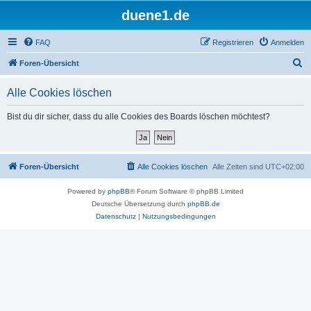
duene1.de
FAQ
Registrieren
Anmelden
S
Foren-Übersicht
u
Alle Cookies löschen
c
h
Bist du dir sicher, dass du alle Cookies des Boards löschen möchtest?
e
Foren-Übersicht
Alle Cookies löschen
Alle Zeiten sind
UTC+02:00
Powered by
phpBB
® Forum Software © phpBB Limited
Deutsche Übersetzung durch
phpBB.de
Datenschutz
|
Nutzungsbedingungen