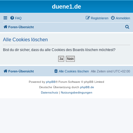
duene1.de
FAQ
Registrieren
Anmelden
S
Foren-Übersicht
u
Alle Cookies löschen
c
h
Bist du dir sicher, dass du alle Cookies des Boards löschen möchtest?
e
Foren-Übersicht
Alle Cookies löschen
Alle Zeiten sind
UTC+02:00
Powered by
phpBB
® Forum Software © phpBB Limited
Deutsche Übersetzung durch
phpBB.de
Datenschutz
|
Nutzungsbedingungen