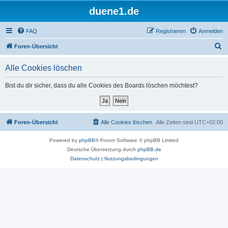
duene1.de
FAQ
Registrieren
Anmelden
S
Foren-Übersicht
u
Alle Cookies löschen
c
h
Bist du dir sicher, dass du alle Cookies des Boards löschen möchtest?
e
Foren-Übersicht
Alle Cookies löschen
Alle Zeiten sind
UTC+02:00
Powered by
phpBB
® Forum Software © phpBB Limited
Deutsche Übersetzung durch
phpBB.de
Datenschutz
|
Nutzungsbedingungen