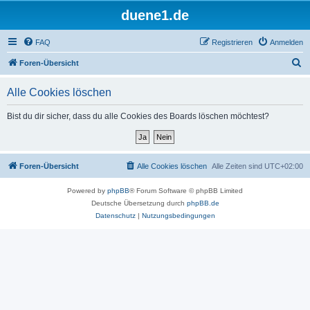
duene1.de
FAQ
Registrieren
Anmelden
S
Foren-Übersicht
u
Alle Cookies löschen
c
h
Bist du dir sicher, dass du alle Cookies des Boards löschen möchtest?
e
Foren-Übersicht
Alle Cookies löschen
Alle Zeiten sind
UTC+02:00
Powered by
phpBB
® Forum Software © phpBB Limited
Deutsche Übersetzung durch
phpBB.de
Datenschutz
|
Nutzungsbedingungen