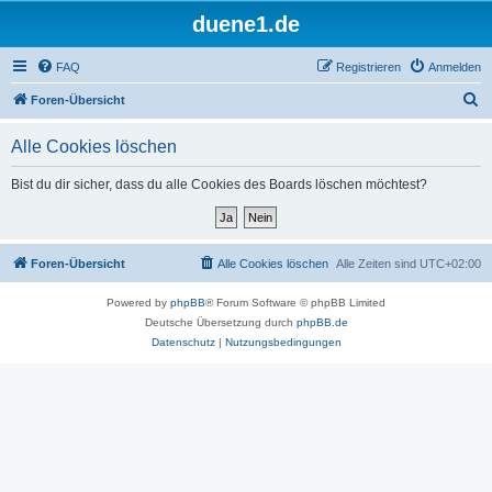
duene1.de
FAQ
Registrieren
Anmelden
S
Foren-Übersicht
u
Alle Cookies löschen
c
h
Bist du dir sicher, dass du alle Cookies des Boards löschen möchtest?
e
Foren-Übersicht
Alle Cookies löschen
Alle Zeiten sind
UTC+02:00
Powered by
phpBB
® Forum Software © phpBB Limited
Deutsche Übersetzung durch
phpBB.de
Datenschutz
|
Nutzungsbedingungen