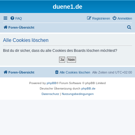
duene1.de
FAQ
Registrieren
Anmelden
S
Foren-Übersicht
u
Alle Cookies löschen
c
h
Bist du dir sicher, dass du alle Cookies des Boards löschen möchtest?
e
Foren-Übersicht
Alle Cookies löschen
Alle Zeiten sind
UTC+02:00
Powered by
phpBB
® Forum Software © phpBB Limited
Deutsche Übersetzung durch
phpBB.de
Datenschutz
|
Nutzungsbedingungen