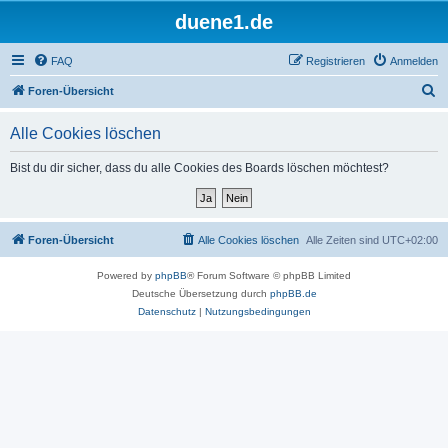
duene1.de
FAQ
Registrieren
Anmelden
S
Foren-Übersicht
u
Alle Cookies löschen
c
h
Bist du dir sicher, dass du alle Cookies des Boards löschen möchtest?
e
Foren-Übersicht
Alle Cookies löschen
Alle Zeiten sind
UTC+02:00
Powered by
phpBB
® Forum Software © phpBB Limited
Deutsche Übersetzung durch
phpBB.de
Datenschutz
|
Nutzungsbedingungen