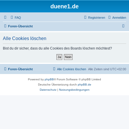
duene1.de
FAQ
Registrieren
Anmelden
S
Foren-Übersicht
u
Alle Cookies löschen
c
h
Bist du dir sicher, dass du alle Cookies des Boards löschen möchtest?
e
Foren-Übersicht
Alle Cookies löschen
Alle Zeiten sind
UTC+02:00
Powered by
phpBB
® Forum Software © phpBB Limited
Deutsche Übersetzung durch
phpBB.de
Datenschutz
|
Nutzungsbedingungen