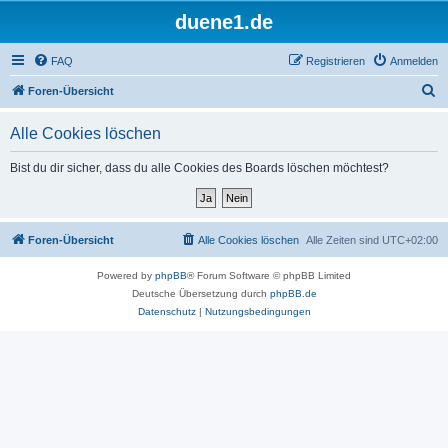
duene1.de
FAQ
Registrieren
Anmelden
S
Foren-Übersicht
u
Alle Cookies löschen
c
h
Bist du dir sicher, dass du alle Cookies des Boards löschen möchtest?
e
Foren-Übersicht
Alle Cookies löschen
Alle Zeiten sind
UTC+02:00
Powered by
phpBB
® Forum Software © phpBB Limited
Deutsche Übersetzung durch
phpBB.de
Datenschutz
|
Nutzungsbedingungen