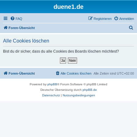
duene1.de
FAQ
Registrieren
Anmelden
S
Foren-Übersicht
u
Alle Cookies löschen
c
h
Bist du dir sicher, dass du alle Cookies des Boards löschen möchtest?
e
Foren-Übersicht
Alle Cookies löschen
Alle Zeiten sind
UTC+02:00
Powered by
phpBB
® Forum Software © phpBB Limited
Deutsche Übersetzung durch
phpBB.de
Datenschutz
|
Nutzungsbedingungen