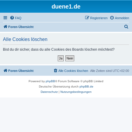
duene1.de
FAQ
Registrieren
Anmelden
S
Foren-Übersicht
u
Alle Cookies löschen
c
h
Bist du dir sicher, dass du alle Cookies des Boards löschen möchtest?
e
Foren-Übersicht
Alle Cookies löschen
Alle Zeiten sind
UTC+02:00
Powered by
phpBB
® Forum Software © phpBB Limited
Deutsche Übersetzung durch
phpBB.de
Datenschutz
|
Nutzungsbedingungen