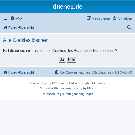
duene1.de
FAQ
Registrieren
Anmelden
S
Foren-Übersicht
u
Alle Cookies löschen
c
h
Bist du dir sicher, dass du alle Cookies des Boards löschen möchtest?
e
Foren-Übersicht
Alle Cookies löschen
Alle Zeiten sind
UTC+02:00
Powered by
phpBB
® Forum Software © phpBB Limited
Deutsche Übersetzung durch
phpBB.de
Datenschutz
|
Nutzungsbedingungen