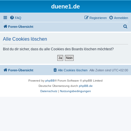
duene1.de
FAQ
Registrieren
Anmelden
S
Foren-Übersicht
u
Alle Cookies löschen
c
h
Bist du dir sicher, dass du alle Cookies des Boards löschen möchtest?
e
Foren-Übersicht
Alle Cookies löschen
Alle Zeiten sind
UTC+02:00
Powered by
phpBB
® Forum Software © phpBB Limited
Deutsche Übersetzung durch
phpBB.de
Datenschutz
|
Nutzungsbedingungen