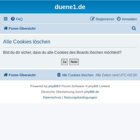
duene1.de
FAQ
Registrieren
Anmelden
S
Foren-Übersicht
u
Alle Cookies löschen
c
h
Bist du dir sicher, dass du alle Cookies des Boards löschen möchtest?
e
Foren-Übersicht
Alle Cookies löschen
Alle Zeiten sind
UTC+02:00
Powered by
phpBB
® Forum Software © phpBB Limited
Deutsche Übersetzung durch
phpBB.de
Datenschutz
|
Nutzungsbedingungen