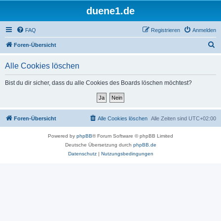
duene1.de
FAQ
Registrieren
Anmelden
S
Foren-Übersicht
u
Alle Cookies löschen
c
h
Bist du dir sicher, dass du alle Cookies des Boards löschen möchtest?
e
Foren-Übersicht
Alle Cookies löschen
Alle Zeiten sind
UTC+02:00
Powered by
phpBB
® Forum Software © phpBB Limited
Deutsche Übersetzung durch
phpBB.de
Datenschutz
|
Nutzungsbedingungen