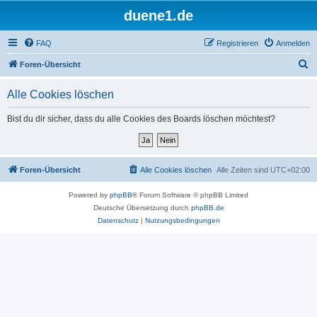
duene1.de
FAQ
Registrieren
Anmelden
S
Foren-Übersicht
u
Alle Cookies löschen
c
h
Bist du dir sicher, dass du alle Cookies des Boards löschen möchtest?
e
Foren-Übersicht
Alle Cookies löschen
Alle Zeiten sind
UTC+02:00
Powered by
phpBB
® Forum Software © phpBB Limited
Deutsche Übersetzung durch
phpBB.de
Datenschutz
|
Nutzungsbedingungen