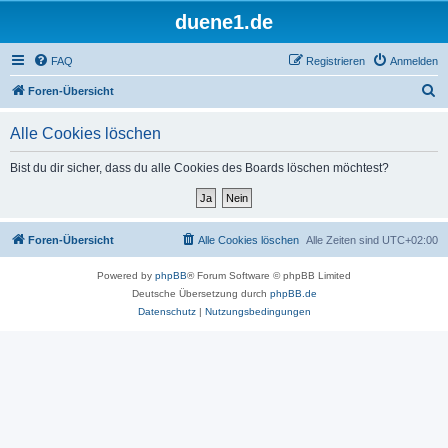
duene1.de
FAQ
Registrieren
Anmelden
S
Foren-Übersicht
u
Alle Cookies löschen
c
h
Bist du dir sicher, dass du alle Cookies des Boards löschen möchtest?
e
Foren-Übersicht
Alle Cookies löschen
Alle Zeiten sind
UTC+02:00
Powered by
phpBB
® Forum Software © phpBB Limited
Deutsche Übersetzung durch
phpBB.de
Datenschutz
|
Nutzungsbedingungen