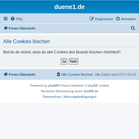
duene1.de
FAQ
Registrieren
Anmelden
S
Foren-Übersicht
u
Alle Cookies löschen
c
h
Bist du dir sicher, dass du alle Cookies des Boards löschen möchtest?
e
Foren-Übersicht
Alle Cookies löschen
Alle Zeiten sind
UTC+02:00
Powered by
phpBB
® Forum Software © phpBB Limited
Deutsche Übersetzung durch
phpBB.de
Datenschutz
|
Nutzungsbedingungen