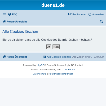
duene1.de
FAQ
Registrieren
Anmelden
S
Foren-Übersicht
u
Alle Cookies löschen
c
h
Bist du dir sicher, dass du alle Cookies des Boards löschen möchtest?
e
Foren-Übersicht
Alle Cookies löschen
Alle Zeiten sind
UTC+02:00
Powered by
phpBB
® Forum Software © phpBB Limited
Deutsche Übersetzung durch
phpBB.de
Datenschutz
|
Nutzungsbedingungen