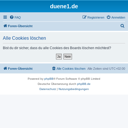
duene1.de
FAQ
Registrieren
Anmelden
S
Foren-Übersicht
u
Alle Cookies löschen
c
h
Bist du dir sicher, dass du alle Cookies des Boards löschen möchtest?
e
Foren-Übersicht
Alle Cookies löschen
Alle Zeiten sind
UTC+02:00
Powered by
phpBB
® Forum Software © phpBB Limited
Deutsche Übersetzung durch
phpBB.de
Datenschutz
|
Nutzungsbedingungen