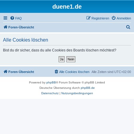
duene1.de
FAQ
Registrieren
Anmelden
S
Foren-Übersicht
u
Alle Cookies löschen
c
h
Bist du dir sicher, dass du alle Cookies des Boards löschen möchtest?
e
Foren-Übersicht
Alle Cookies löschen
Alle Zeiten sind
UTC+02:00
Powered by
phpBB
® Forum Software © phpBB Limited
Deutsche Übersetzung durch
phpBB.de
Datenschutz
|
Nutzungsbedingungen