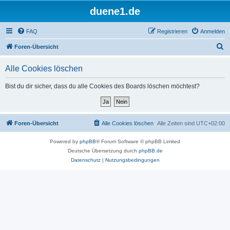
duene1.de
FAQ
Registrieren
Anmelden
S
Foren-Übersicht
u
Alle Cookies löschen
c
h
Bist du dir sicher, dass du alle Cookies des Boards löschen möchtest?
e
Foren-Übersicht
Alle Cookies löschen
Alle Zeiten sind
UTC+02:00
Powered by
phpBB
® Forum Software © phpBB Limited
Deutsche Übersetzung durch
phpBB.de
Datenschutz
|
Nutzungsbedingungen