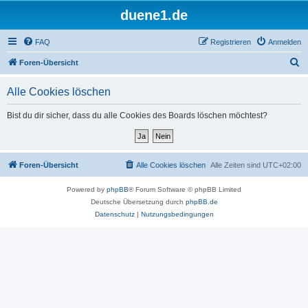
duene1.de
FAQ
Registrieren
Anmelden
S
Foren-Übersicht
u
Alle Cookies löschen
c
h
Bist du dir sicher, dass du alle Cookies des Boards löschen möchtest?
e
Foren-Übersicht
Alle Cookies löschen
Alle Zeiten sind
UTC+02:00
Powered by
phpBB
® Forum Software © phpBB Limited
Deutsche Übersetzung durch
phpBB.de
Datenschutz
|
Nutzungsbedingungen