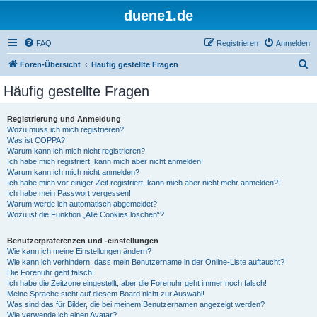
duene1.de
FAQ
Registrieren
Anmelden
S
Foren-Übersicht
Häufig gestellte Fragen
u
Häufig gestellte Fragen
c
h
Registrierung und Anmeldung
Wozu muss ich mich registrieren?
e
Was ist COPPA?
Warum kann ich mich nicht registrieren?
Ich habe mich registriert, kann mich aber nicht anmelden!
Warum kann ich mich nicht anmelden?
Ich habe mich vor einiger Zeit registriert, kann mich aber nicht mehr anmelden?!
Ich habe mein Passwort vergessen!
Warum werde ich automatisch abgemeldet?
Wozu ist die Funktion „Alle Cookies löschen“?
Benutzerpräferenzen und -einstellungen
Wie kann ich meine Einstellungen ändern?
Wie kann ich verhindern, dass mein Benutzername in der Online-Liste auftaucht?
Die Forenuhr geht falsch!
Ich habe die Zeitzone eingestellt, aber die Forenuhr geht immer noch falsch!
Meine Sprache steht auf diesem Board nicht zur Auswahl!
Was sind das für Bilder, die bei meinem Benutzernamen angezeigt werden?
Wie verwende ich einen Avatar?