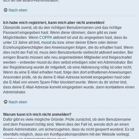
dich an die Board-Administration.
Nach oben
Ich habe mich registriert, kann mich aber nicht anmelden!
Überprüfe zuerst, ob du den richtigen Benutzernamen und das richtige
Passwort eingegeben hast. Wenn diese stimmen, dann gibt es zwei
Möglichkeiten. Wenn
COPPA
aktiviert ist und du angegeben hast, dass du
unter 13 Jahre alt bist, musst du bzw. einer deiner Eltern oder deiner
Erziehungsberechtigten den Anweisungen folgen, die du erhalten hast. Wenn
dies nicht der Fall ist, muss dein Benutzerkonto vielleicht aktiviert werden. Bei
einigen Boards müssen alle neu angemeldeten Mitglieder erst freigeschaltet
werden – entweder musst du dies selbst erledigen oder ein Administrator. Bei
der Registrierung wurde dir mitgeteilt, ob eine Aktivierung nötig ist oder nicht.
Wenn du eine E-Mail erhalten hast, folge den dort enthaltenen Anweisungen.
Ansonsten prüfe, ob du deine E-Mail-Adresse korrekt eingegeben hast oder
die E-Mail von einem Spam-Filter blockiert wurde. Wenn du dir sicher bist,
dass deine E-Mail-Adresse korrekt eingegeben wurde, dann kontaktiere einen
Administrator.
Nach oben
Warum kann ich mich nicht anmelden?
Dafür gibt es viele mögliche Gründe. Prüfe zunächst, ob dein Benutzername
und dein Passwort richtig sind. Wenn dies der Fall ist, wende dich an einen
Board-Administrator, um sicherzugehen, dass du nicht gesperrt wurdest. Es ist
ebenfalls möglich, dass ein Konfigurationsproblem mit der Website vorliegt,