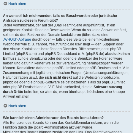
Nach oben
An wen soll ich mich wenden, falls es Beschwerden oder juristische
Anfragen zu diesem Forum gibt?
Jeder Administrator, der auf der „Das Team“-Seite aufgeführt ist, ist ein
geeigneter Kontakt für deine Beschwerde. Wenn du so keine Antwort erhältst,
solltest du den Besitzer der Domain kontaktieren (führe dazu eine
„WHOIS“-Abfrage
durch) oder — falls diese Seite bei einem kostenlosen
Webhoster wie z. B. Yahoo!, free.fr, funpic.de usw. liegt — den Support oder
den Abuse-Kontakt des betreffenden Dienstes. Bitte beachte, dass phpBB
Limited (phpBB.com) und phpBB Deutschland e. V. (phpBB.de)
absolut keinen
Einfluss
auf die Benutzung oder den oder die Benutzer der Forensoftware
haben und dafür in keiner Weise zur Verantwortung herangezogen werden
können. Kontaktiere daher nie phpBB Limited oder phpBB Deutschland e. V. in
Zusammenhang mit jeglichen juristischen Fragen (Unterlassungserklärungen,
Haftungsfragen usw.), die
sich nicht direkt
auf die Websiten phpbb.com,
phpbb.de oder die phpBB-Software selbst beziehen. Falls du phpBB Limited
oder phpBB Deutschland e. V. E-Mails schreibst, die die
Softwarenutzung
durch Dritte
betreffen, so wirst du, wenn überhaupt, höchstens eine knappe
Antwort erhalten.
Nach oben
Wie kann ich einen Administrator des Boards kontaktieren?
Alle Benutzer des Boards können das Kontaktformular nutzen, wenn die
Funktion durch die Board-Administration aktiviert wurde.
Mitglieder des Boards können zusätzlich den Link „Das Team“ verwenden.