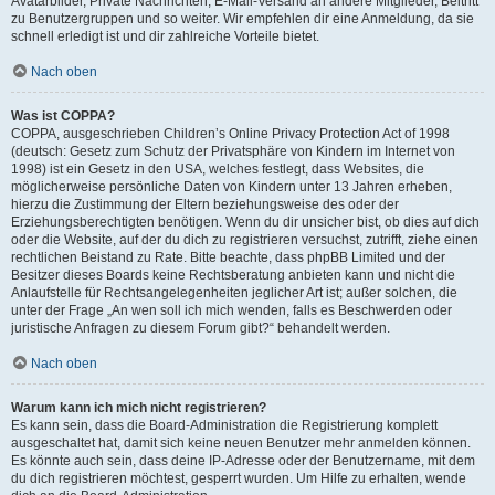
Avatarbilder, Private Nachrichten, E-Mail-Versand an andere Mitglieder, Beitritt
zu Benutzergruppen und so weiter. Wir empfehlen dir eine Anmeldung, da sie
schnell erledigt ist und dir zahlreiche Vorteile bietet.
Nach oben
Was ist COPPA?
COPPA, ausgeschrieben Children’s Online Privacy Protection Act of 1998
(deutsch: Gesetz zum Schutz der Privatsphäre von Kindern im Internet von
1998) ist ein Gesetz in den USA, welches festlegt, dass Websites, die
möglicherweise persönliche Daten von Kindern unter 13 Jahren erheben,
hierzu die Zustimmung der Eltern beziehungsweise des oder der
Erziehungsberechtigten benötigen. Wenn du dir unsicher bist, ob dies auf dich
oder die Website, auf der du dich zu registrieren versuchst, zutrifft, ziehe einen
rechtlichen Beistand zu Rate. Bitte beachte, dass phpBB Limited und der
Besitzer dieses Boards keine Rechtsberatung anbieten kann und nicht die
Anlaufstelle für Rechtsangelegenheiten jeglicher Art ist; außer solchen, die
unter der Frage „An wen soll ich mich wenden, falls es Beschwerden oder
juristische Anfragen zu diesem Forum gibt?“ behandelt werden.
Nach oben
Warum kann ich mich nicht registrieren?
Es kann sein, dass die Board-Administration die Registrierung komplett
ausgeschaltet hat, damit sich keine neuen Benutzer mehr anmelden können.
Es könnte auch sein, dass deine IP-Adresse oder der Benutzername, mit dem
du dich registrieren möchtest, gesperrt wurden. Um Hilfe zu erhalten, wende