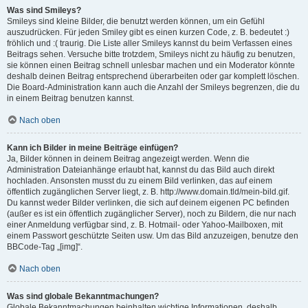
Was sind Smileys?
Smileys sind kleine Bilder, die benutzt werden können, um ein Gefühl
auszudrücken. Für jeden Smiley gibt es einen kurzen Code, z. B. bedeutet :)
fröhlich und :( traurig. Die Liste aller Smileys kannst du beim Verfassen eines
Beitrags sehen. Versuche bitte trotzdem, Smileys nicht zu häufig zu benutzen,
sie können einen Beitrag schnell unlesbar machen und ein Moderator könnte
deshalb deinen Beitrag entsprechend überarbeiten oder gar komplett löschen.
Die Board-Administration kann auch die Anzahl der Smileys begrenzen, die du
in einem Beitrag benutzen kannst.
Nach oben
Kann ich Bilder in meine Beiträge einfügen?
Ja, Bilder können in deinem Beitrag angezeigt werden. Wenn die
Administration Dateianhänge erlaubt hat, kannst du das Bild auch direkt
hochladen. Ansonsten musst du zu einem Bild verlinken, das auf einem
öffentlich zugänglichen Server liegt, z. B. http://www.domain.tld/mein-bild.gif.
Du kannst weder Bilder verlinken, die sich auf deinem eigenen PC befinden
(außer es ist ein öffentlich zugänglicher Server), noch zu Bildern, die nur nach
einer Anmeldung verfügbar sind, z. B. Hotmail- oder Yahoo-Mailboxen, mit
einem Passwort geschützte Seiten usw. Um das Bild anzuzeigen, benutze den
BBCode-Tag „[img]“.
Nach oben
Was sind globale Bekanntmachungen?
Globale Bekanntmachungen beinhalten wichtige Informationen, deshalb