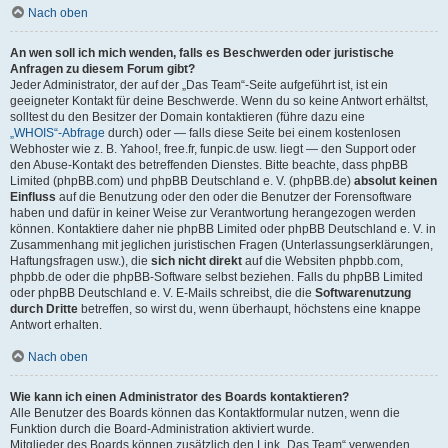
Nach oben
An wen soll ich mich wenden, falls es Beschwerden oder juristische
Anfragen zu diesem Forum gibt?
Jeder Administrator, der auf der „Das Team“-Seite aufgeführt ist, ist ein
geeigneter Kontakt für deine Beschwerde. Wenn du so keine Antwort erhältst,
solltest du den Besitzer der Domain kontaktieren (führe dazu eine
„WHOIS“-Abfrage
durch) oder — falls diese Seite bei einem kostenlosen
Webhoster wie z. B. Yahoo!, free.fr, funpic.de usw. liegt — den Support oder
den Abuse-Kontakt des betreffenden Dienstes. Bitte beachte, dass phpBB
Limited (phpBB.com) und phpBB Deutschland e. V. (phpBB.de)
absolut keinen
Einfluss
auf die Benutzung oder den oder die Benutzer der Forensoftware
haben und dafür in keiner Weise zur Verantwortung herangezogen werden
können. Kontaktiere daher nie phpBB Limited oder phpBB Deutschland e. V. in
Zusammenhang mit jeglichen juristischen Fragen (Unterlassungserklärungen,
Haftungsfragen usw.), die
sich nicht direkt
auf die Websiten phpbb.com,
phpbb.de oder die phpBB-Software selbst beziehen. Falls du phpBB Limited
oder phpBB Deutschland e. V. E-Mails schreibst, die die
Softwarenutzung
durch Dritte
betreffen, so wirst du, wenn überhaupt, höchstens eine knappe
Antwort erhalten.
Nach oben
Wie kann ich einen Administrator des Boards kontaktieren?
Alle Benutzer des Boards können das Kontaktformular nutzen, wenn die
Funktion durch die Board-Administration aktiviert wurde.
Mitglieder des Boards können zusätzlich den Link „Das Team“ verwenden.