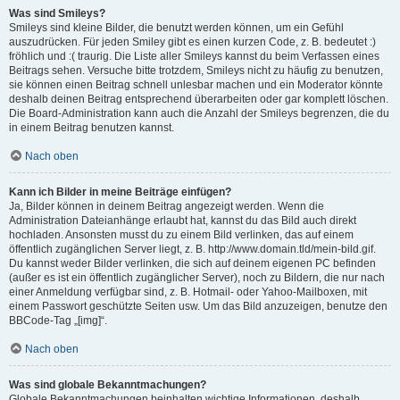
Was sind Smileys?
Smileys sind kleine Bilder, die benutzt werden können, um ein Gefühl
auszudrücken. Für jeden Smiley gibt es einen kurzen Code, z. B. bedeutet :)
fröhlich und :( traurig. Die Liste aller Smileys kannst du beim Verfassen eines
Beitrags sehen. Versuche bitte trotzdem, Smileys nicht zu häufig zu benutzen,
sie können einen Beitrag schnell unlesbar machen und ein Moderator könnte
deshalb deinen Beitrag entsprechend überarbeiten oder gar komplett löschen.
Die Board-Administration kann auch die Anzahl der Smileys begrenzen, die du
in einem Beitrag benutzen kannst.
Nach oben
Kann ich Bilder in meine Beiträge einfügen?
Ja, Bilder können in deinem Beitrag angezeigt werden. Wenn die
Administration Dateianhänge erlaubt hat, kannst du das Bild auch direkt
hochladen. Ansonsten musst du zu einem Bild verlinken, das auf einem
öffentlich zugänglichen Server liegt, z. B. http://www.domain.tld/mein-bild.gif.
Du kannst weder Bilder verlinken, die sich auf deinem eigenen PC befinden
(außer es ist ein öffentlich zugänglicher Server), noch zu Bildern, die nur nach
einer Anmeldung verfügbar sind, z. B. Hotmail- oder Yahoo-Mailboxen, mit
einem Passwort geschützte Seiten usw. Um das Bild anzuzeigen, benutze den
BBCode-Tag „[img]“.
Nach oben
Was sind globale Bekanntmachungen?
Globale Bekanntmachungen beinhalten wichtige Informationen, deshalb