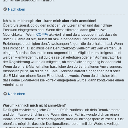
dich an die Board-Administration.
Nach oben
Ich habe mich registriert, kann mich aber nicht anmelden!
Überprüfe zuerst, ob du den richtigen Benutzernamen und das richtige
Passwort eingegeben hast. Wenn diese stimmen, dann gibt es zwei
Möglichkeiten. Wenn
COPPA
aktiviert ist und du angegeben hast, dass du
unter 13 Jahre alt bist, musst du bzw. einer deiner Eltern oder deiner
Erziehungsberechtigten den Anweisungen folgen, die du erhalten hast. Wenn
dies nicht der Fall ist, muss dein Benutzerkonto vielleicht aktiviert werden. Bei
einigen Boards müssen alle neu angemeldeten Mitglieder erst freigeschaltet
werden – entweder musst du dies selbst erledigen oder ein Administrator. Bei
der Registrierung wurde dir mitgeteilt, ob eine Aktivierung nötig ist oder nicht.
Wenn du eine E-Mail erhalten hast, folge den dort enthaltenen Anweisungen.
Ansonsten prüfe, ob du deine E-Mail-Adresse korrekt eingegeben hast oder
die E-Mail von einem Spam-Filter blockiert wurde. Wenn du dir sicher bist,
dass deine E-Mail-Adresse korrekt eingegeben wurde, dann kontaktiere einen
Administrator.
Nach oben
Warum kann ich mich nicht anmelden?
Dafür gibt es viele mögliche Gründe. Prüfe zunächst, ob dein Benutzername
und dein Passwort richtig sind. Wenn dies der Fall ist, wende dich an einen
Board-Administrator, um sicherzugehen, dass du nicht gesperrt wurdest. Es ist
ebenfalls möglich, dass ein Konfigurationsproblem mit der Website vorliegt,