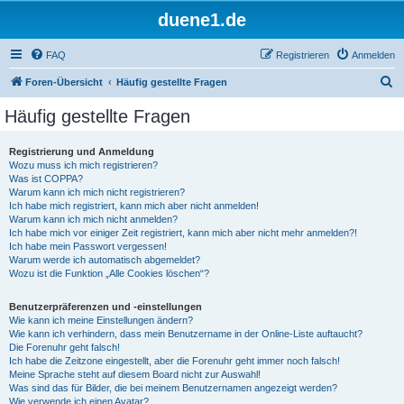
duene1.de
FAQ
Registrieren
Anmelden
S
Foren-Übersicht
Häufig gestellte Fragen
u
Häufig gestellte Fragen
c
h
Registrierung und Anmeldung
Wozu muss ich mich registrieren?
e
Was ist COPPA?
Warum kann ich mich nicht registrieren?
Ich habe mich registriert, kann mich aber nicht anmelden!
Warum kann ich mich nicht anmelden?
Ich habe mich vor einiger Zeit registriert, kann mich aber nicht mehr anmelden?!
Ich habe mein Passwort vergessen!
Warum werde ich automatisch abgemeldet?
Wozu ist die Funktion „Alle Cookies löschen“?
Benutzerpräferenzen und -einstellungen
Wie kann ich meine Einstellungen ändern?
Wie kann ich verhindern, dass mein Benutzername in der Online-Liste auftaucht?
Die Forenuhr geht falsch!
Ich habe die Zeitzone eingestellt, aber die Forenuhr geht immer noch falsch!
Meine Sprache steht auf diesem Board nicht zur Auswahl!
Was sind das für Bilder, die bei meinem Benutzernamen angezeigt werden?
Wie verwende ich einen Avatar?