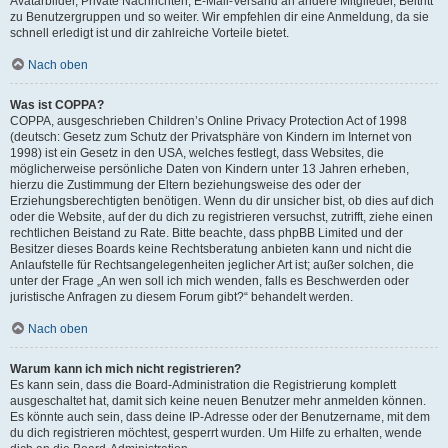
Avatarbilder, Private Nachrichten, E-Mail-Versand an andere Mitglieder, Beitritt
zu Benutzergruppen und so weiter. Wir empfehlen dir eine Anmeldung, da sie
schnell erledigt ist und dir zahlreiche Vorteile bietet.
Nach oben
Was ist COPPA?
COPPA, ausgeschrieben Children’s Online Privacy Protection Act of 1998
(deutsch: Gesetz zum Schutz der Privatsphäre von Kindern im Internet von
1998) ist ein Gesetz in den USA, welches festlegt, dass Websites, die
möglicherweise persönliche Daten von Kindern unter 13 Jahren erheben,
hierzu die Zustimmung der Eltern beziehungsweise des oder der
Erziehungsberechtigten benötigen. Wenn du dir unsicher bist, ob dies auf dich
oder die Website, auf der du dich zu registrieren versuchst, zutrifft, ziehe einen
rechtlichen Beistand zu Rate. Bitte beachte, dass phpBB Limited und der
Besitzer dieses Boards keine Rechtsberatung anbieten kann und nicht die
Anlaufstelle für Rechtsangelegenheiten jeglicher Art ist; außer solchen, die
unter der Frage „An wen soll ich mich wenden, falls es Beschwerden oder
juristische Anfragen zu diesem Forum gibt?“ behandelt werden.
Nach oben
Warum kann ich mich nicht registrieren?
Es kann sein, dass die Board-Administration die Registrierung komplett
ausgeschaltet hat, damit sich keine neuen Benutzer mehr anmelden können.
Es könnte auch sein, dass deine IP-Adresse oder der Benutzername, mit dem
du dich registrieren möchtest, gesperrt wurden. Um Hilfe zu erhalten, wende