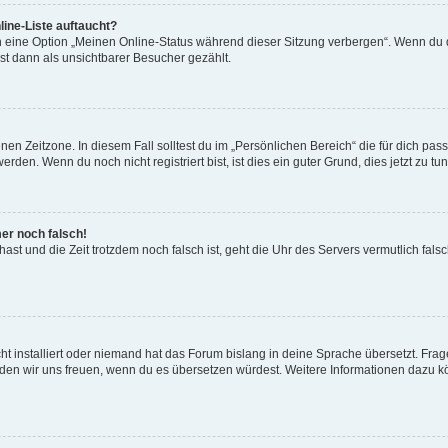
ine-Liste auftaucht?
n eine Option „Meinen Online-Status während dieser Sitzung verbergen“. Wenn du d
st dann als unsichtbarer Besucher gezählt.
en Zeitzone. In diesem Fall solltest du im „Persönlichen Bereich“ die für dich passe
den. Wenn du noch nicht registriert bist, ist dies ein guter Grund, dies jetzt zu tun
mer noch falsch!
t hast und die Zeit trotzdem noch falsch ist, geht die Uhr des Servers vermutlich fal
t installiert oder niemand hat das Forum bislang in deine Sprache übersetzt. Frag
, würden wir uns freuen, wenn du es übersetzen würdest. Weitere Informationen dazu