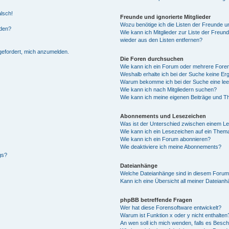
alsch!
Freunde und ignorierte Mitglieder
Wozu benötige ich die Listen der Freunde un
rden?
Wie kann ich Mitglieder zur Liste der Freund
wieder aus den Listen entfernen?
fgefordert, mich anzumelden.
Die Foren durchsuchen
Wie kann ich ein Forum oder mehrere For
Weshalb erhalte ich bei der Suche keine Er
Warum bekomme ich bei der Suche eine lee
Wie kann ich nach Mitgliedern suchen?
Wie kann ich meine eigenen Beiträge und T
Abonnements und Lesezeichen
Was ist der Unterschied zwischen einem L
Wie kann ich ein Lesezeichen auf ein Them
Wie kann ich ein Forum abonnieren?
Wie deaktiviere ich meine Abonnements?
gs?
Dateianhänge
Welche Dateianhänge sind in diesem Forum
Kann ich eine Übersicht all meiner Dateian
phpBB betreffende Fragen
Wer hat diese Forensoftware entwickelt?
Warum ist Funktion x oder y nicht enthalten
An wen soll ich mich wenden, falls es Besc