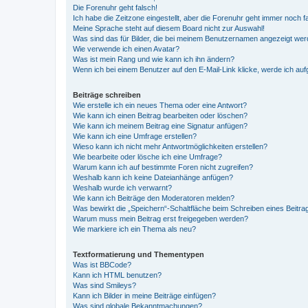
Die Forenuhr geht falsch!
Ich habe die Zeitzone eingestellt, aber die Forenuhr geht immer noch f
Meine Sprache steht auf diesem Board nicht zur Auswahl!
Was sind das für Bilder, die bei meinem Benutzernamen angezeigt we
Wie verwende ich einen Avatar?
Was ist mein Rang und wie kann ich ihn ändern?
Wenn ich bei einem Benutzer auf den E-Mail-Link klicke, werde ich au
Beiträge schreiben
Wie erstelle ich ein neues Thema oder eine Antwort?
Wie kann ich einen Beitrag bearbeiten oder löschen?
Wie kann ich meinem Beitrag eine Signatur anfügen?
Wie kann ich eine Umfrage erstellen?
Wieso kann ich nicht mehr Antwortmöglichkeiten erstellen?
Wie bearbeite oder lösche ich eine Umfrage?
Warum kann ich auf bestimmte Foren nicht zugreifen?
Weshalb kann ich keine Dateianhänge anfügen?
Weshalb wurde ich verwarnt?
Wie kann ich Beiträge den Moderatoren melden?
Was bewirkt die „Speichern“-Schaltfläche beim Schreiben eines Beitra
Warum muss mein Beitrag erst freigegeben werden?
Wie markiere ich ein Thema als neu?
Textformatierung und Thementypen
Was ist BBCode?
Kann ich HTML benutzen?
Was sind Smileys?
Kann ich Bilder in meine Beiträge einfügen?
Was sind globale Bekanntmachungen?