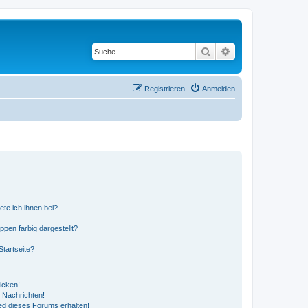
Suche
Erweiterte Suche
Registrieren
Anmelden
ete ich ihnen bei?
en farbig dargestellt?
tartseite?
icken!
 Nachrichten!
ed dieses Forums erhalten!