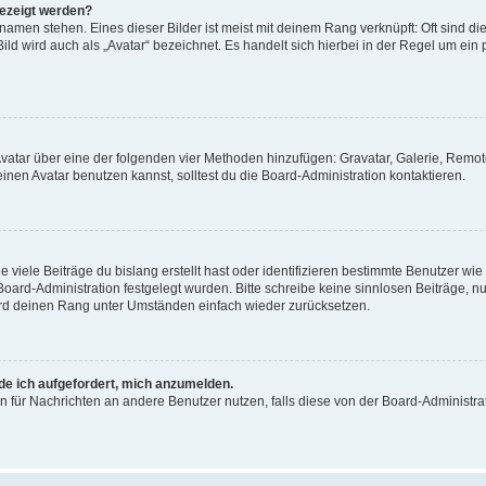
gezeigt werden?
amen stehen. Eines dieser Bilder ist meist mit deinem Rang verknüpft: Oft sind di
ld wird auch als „Avatar“ bezeichnet. Es handelt sich hierbei in der Regel um ein
 Avatar über eine der folgenden vier Methoden hinzufügen: Gravatar, Galerie, Rem
en Avatar benutzen kannst, solltest du die Board-Administration kontaktieren.
viele Beiträge du bislang erstellt hast oder identifizieren bestimmte Benutzer w
 Board-Administration festgelegt wurden. Bitte schreibe keine sinnlosen Beiträge
wird deinen Rang unter Umständen einfach wieder zurücksetzen.
rde ich aufgefordert, mich anzumelden.
ion für Nachrichten an andere Benutzer nutzen, falls diese von der Board-Administ