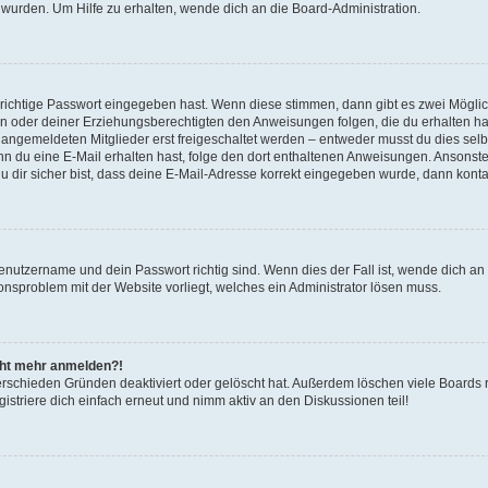
 wurden. Um Hilfe zu erhalten, wende dich an die Board-Administration.
 richtige Passwort eingegeben hast. Wenn diese stimmen, dann gibt es zwei Mögl
tern oder deiner Erziehungsberechtigten den Anweisungen folgen, die du erhalten ha
u angemeldeten Mitglieder erst freigeschaltet werden – entweder musst du dies selbs
. Wenn du eine E-Mail erhalten hast, folge den dort enthaltenen Anweisungen. Ansons
 dir sicher bist, dass deine E-Mail-Adresse korrekt eingegeben wurde, dann kontak
Benutzername und dein Passwort richtig sind. Wenn dies der Fall ist, wende dich a
ionsproblem mit der Website vorliegt, welches ein Administrator lösen muss.
icht mehr anmelden?!
erschieden Gründen deaktiviert oder gelöscht hat. Außerdem löschen viele Boards r
triere dich einfach erneut und nimm aktiv an den Diskussionen teil!