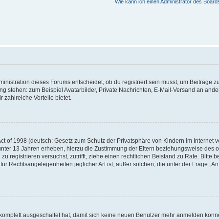
Wie kann ich einen Administrator des Board
istration dieses Forums entscheidet, ob du registriert sein musst, um Beiträge zu s
ung stehen: zum Beispiel Avatarbilder, Private Nachrichten, E-Mail-Versand an ander
 zahlreiche Vorteile bietet.
t of 1998 (deutsch: Gesetz zum Schutz der Privatsphäre von Kindern im Internet vo
unter 13 Jahren erheben, hierzu die Zustimmung der Eltern beziehungsweise des o
h zu registrieren versuchst, zutrifft, ziehe einen rechtlichen Beistand zu Rate. Bit
für Rechtsangelegenheiten jeglicher Art ist; außer solchen, die unter der Frage „
.
g komplett ausgeschaltet hat, damit sich keine neuen Benutzer mehr anmelden könn