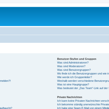
Benutzer-Stufen und Gruppen
Was sind Administratoren?
Was sind Moderatoren?
Was sind Benutzergruppen?
Wo finde ich die Benutzergruppen und wie tr
Wie werde ich Gruppenleiter?
anmelden?!
Weshalb werden verschiedene Benutzergrupp
Was ist eine Hauptgruppe?
Was bedeutet der „Das Team“-Link auf der S
Private Nachrichten
Ich kann keine Privaten Nachrichten versch
Ich bekomme ständig unerwünschte Private
auftaucht?
Ich habe eine Spam-E-Mail von einem Mitgli