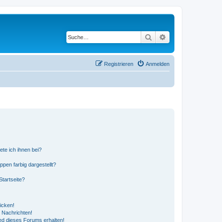
Suche
Erweiterte Suche
Registrieren
Anmelden
ete ich ihnen bei?
en farbig dargestellt?
tartseite?
icken!
 Nachrichten!
ed dieses Forums erhalten!