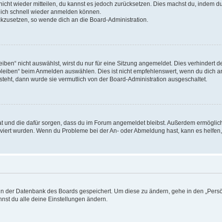
 nicht wieder mitteilen, du kannst es jedoch zurücksetzen. Dies machst du, indem 
 dich schnell wieder anmelden können.
ückzusetzen, so wende dich an die Board-Administration.
en“ nicht auswählst, wirst du nur für eine Sitzung angemeldet. Dies verhindert 
leiben“ beim Anmelden auswählen. Dies ist nicht empfehlenswert, wenn du dich an
 steht, dann wurde sie vermutlich von der Board-Administration ausgeschaltet.
 hat und die dafür sorgen, dass du im Forum angemeldet bleibst. Außerdem ermögli
tiviert wurden. Wenn du Probleme bei der An- oder Abmeldung hast, kann es helfen
n in der Datenbank des Boards gespeichert. Um diese zu ändern, gehe in den „Persö
nst du alle deine Einstellungen ändern.