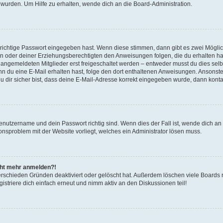
 wurden. Um Hilfe zu erhalten, wende dich an die Board-Administration.
 richtige Passwort eingegeben hast. Wenn diese stimmen, dann gibt es zwei Mögl
tern oder deiner Erziehungsberechtigten den Anweisungen folgen, die du erhalten ha
u angemeldeten Mitglieder erst freigeschaltet werden – entweder musst du dies selbs
. Wenn du eine E-Mail erhalten hast, folge den dort enthaltenen Anweisungen. Ansons
 dir sicher bist, dass deine E-Mail-Adresse korrekt eingegeben wurde, dann kontak
Benutzername und dein Passwort richtig sind. Wenn dies der Fall ist, wende dich a
ionsproblem mit der Website vorliegt, welches ein Administrator lösen muss.
icht mehr anmelden?!
erschieden Gründen deaktiviert oder gelöscht hat. Außerdem löschen viele Boards r
triere dich einfach erneut und nimm aktiv an den Diskussionen teil!