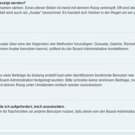
gezeigt werden?
amen stehen. Eines dieser Bilder ist meist mit deinem Rang verknüpft: Oft sind di
ld wird auch als „Avatar“ bezeichnet. Es handelt sich hierbei in der Regel um ein
 Avatar über eine der folgenden vier Methoden hinzufügen: Gravatar, Galerie, Rem
en Avatar benutzen kannst, solltest du die Board-Administration kontaktieren.
viele Beiträge du bislang erstellt hast oder identifizieren bestimmte Benutzer w
 Board-Administration festgelegt wurden. Bitte schreibe keine sinnlosen Beiträge
wird deinen Rang unter Umständen einfach wieder zurücksetzen.
rde ich aufgefordert, mich anzumelden.
ion für Nachrichten an andere Benutzer nutzen, falls diese von der Board-Administ