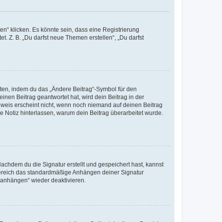
n“ klicken. Es könnte sein, dass eine Registrierung
t. Z. B. „Du darfst neue Themen erstellen“, „Du darfst
iten, indem du das „Ändere Beitrag“-Symbol für den
inen Beitrag geantwortet hat, wird dein Beitrag in der
nweis erscheint nicht, wenn noch niemand auf deinen Beitrag
ne Notiz hinterlassen, warum dein Beitrag überarbeitet wurde.
chdem du die Signatur erstellt und gespeichert hast, kannst
Bereich das standardmäßige Anhängen deiner Signatur
r anhängen“ wieder deaktivieren.