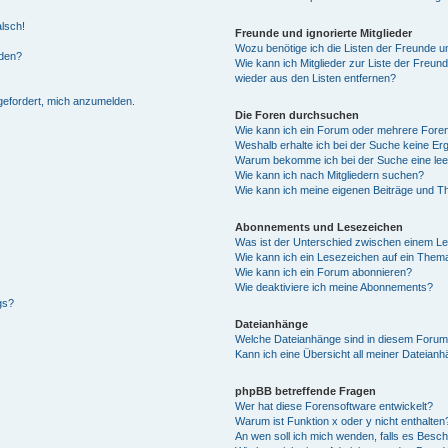
alsch!
Freunde und ignorierte Mitglieder
Wozu benötige ich die Listen der Freunde un
rden?
Wie kann ich Mitglieder zur Liste der Freund
wieder aus den Listen entfernen?
fgefordert, mich anzumelden.
Die Foren durchsuchen
Wie kann ich ein Forum oder mehrere For
Weshalb erhalte ich bei der Suche keine Er
Warum bekomme ich bei der Suche eine lee
Wie kann ich nach Mitgliedern suchen?
Wie kann ich meine eigenen Beiträge und T
Abonnements und Lesezeichen
Was ist der Unterschied zwischen einem L
Wie kann ich ein Lesezeichen auf ein Them
Wie kann ich ein Forum abonnieren?
Wie deaktiviere ich meine Abonnements?
gs?
Dateianhänge
Welche Dateianhänge sind in diesem Forum
Kann ich eine Übersicht all meiner Dateian
phpBB betreffende Fragen
Wer hat diese Forensoftware entwickelt?
Warum ist Funktion x oder y nicht enthalten
An wen soll ich mich wenden, falls es Besc