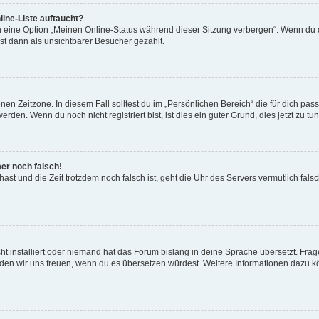
ine-Liste auftaucht?
n eine Option „Meinen Online-Status während dieser Sitzung verbergen“. Wenn du d
st dann als unsichtbarer Besucher gezählt.
en Zeitzone. In diesem Fall solltest du im „Persönlichen Bereich“ die für dich passe
den. Wenn du noch nicht registriert bist, ist dies ein guter Grund, dies jetzt zu tun
mer noch falsch!
t hast und die Zeit trotzdem noch falsch ist, geht die Uhr des Servers vermutlich fal
t installiert oder niemand hat das Forum bislang in deine Sprache übersetzt. Frag
, würden wir uns freuen, wenn du es übersetzen würdest. Weitere Informationen dazu