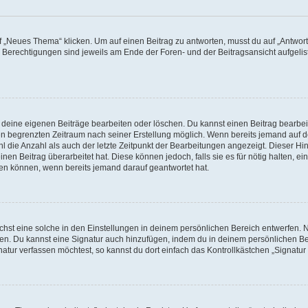
„Neues Thema“ klicken. Um auf einen Beitrag zu antworten, musst du auf „Antworte
e Berechtigungen sind jeweils am Ende der Foren- und der Beitragsansicht aufgeliste
r deine eigenen Beiträge bearbeiten oder löschen. Du kannst einen Beitrag bearbe
inen begrenzten Zeitraum nach seiner Erstellung möglich. Wenn bereits jemand auf de
 die Anzahl als auch der letzte Zeitpunkt der Bearbeitungen angezeigt. Dieser Hi
en Beitrag überarbeitet hat. Diese können jedoch, falls sie es für nötig halten, ei
hen können, wenn bereits jemand darauf geantwortet hat.
st eine solche in den Einstellungen in deinem persönlichen Bereich entwerfen. Na
eren. Du kannst eine Signatur auch hinzufügen, indem du in deinem persönlichen 
atur verfassen möchtest, so kannst du dort einfach das Kontrollkästchen „Signatu