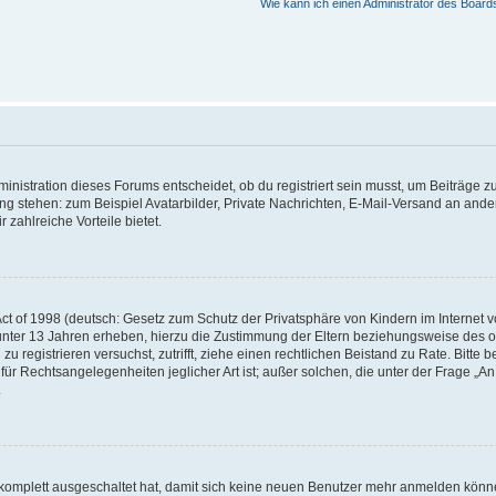
Wie kann ich einen Administrator des Board
istration dieses Forums entscheidet, ob du registriert sein musst, um Beiträge zu s
ung stehen: zum Beispiel Avatarbilder, Private Nachrichten, E-Mail-Versand an ander
 zahlreiche Vorteile bietet.
t of 1998 (deutsch: Gesetz zum Schutz der Privatsphäre von Kindern im Internet vo
unter 13 Jahren erheben, hierzu die Zustimmung der Eltern beziehungsweise des o
h zu registrieren versuchst, zutrifft, ziehe einen rechtlichen Beistand zu Rate. Bit
für Rechtsangelegenheiten jeglicher Art ist; außer solchen, die unter der Frage „
.
g komplett ausgeschaltet hat, damit sich keine neuen Benutzer mehr anmelden könn