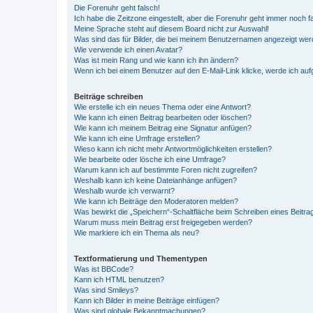
Die Forenuhr geht falsch!
Ich habe die Zeitzone eingestellt, aber die Forenuhr geht immer noch f
Meine Sprache steht auf diesem Board nicht zur Auswahl!
Was sind das für Bilder, die bei meinem Benutzernamen angezeigt we
Wie verwende ich einen Avatar?
Was ist mein Rang und wie kann ich ihn ändern?
Wenn ich bei einem Benutzer auf den E-Mail-Link klicke, werde ich au
Beiträge schreiben
Wie erstelle ich ein neues Thema oder eine Antwort?
Wie kann ich einen Beitrag bearbeiten oder löschen?
Wie kann ich meinem Beitrag eine Signatur anfügen?
Wie kann ich eine Umfrage erstellen?
Wieso kann ich nicht mehr Antwortmöglichkeiten erstellen?
Wie bearbeite oder lösche ich eine Umfrage?
Warum kann ich auf bestimmte Foren nicht zugreifen?
Weshalb kann ich keine Dateianhänge anfügen?
Weshalb wurde ich verwarnt?
Wie kann ich Beiträge den Moderatoren melden?
Was bewirkt die „Speichern“-Schaltfläche beim Schreiben eines Beitra
Warum muss mein Beitrag erst freigegeben werden?
Wie markiere ich ein Thema als neu?
Textformatierung und Thementypen
Was ist BBCode?
Kann ich HTML benutzen?
Was sind Smileys?
Kann ich Bilder in meine Beiträge einfügen?
Was sind globale Bekanntmachungen?