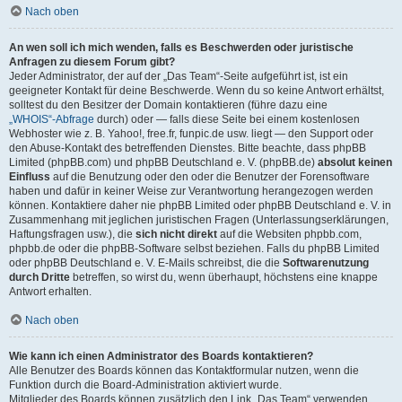
Nach oben
An wen soll ich mich wenden, falls es Beschwerden oder juristische
Anfragen zu diesem Forum gibt?
Jeder Administrator, der auf der „Das Team“-Seite aufgeführt ist, ist ein
geeigneter Kontakt für deine Beschwerde. Wenn du so keine Antwort erhältst,
solltest du den Besitzer der Domain kontaktieren (führe dazu eine
„WHOIS“-Abfrage
durch) oder — falls diese Seite bei einem kostenlosen
Webhoster wie z. B. Yahoo!, free.fr, funpic.de usw. liegt — den Support oder
den Abuse-Kontakt des betreffenden Dienstes. Bitte beachte, dass phpBB
Limited (phpBB.com) und phpBB Deutschland e. V. (phpBB.de)
absolut keinen
Einfluss
auf die Benutzung oder den oder die Benutzer der Forensoftware
haben und dafür in keiner Weise zur Verantwortung herangezogen werden
können. Kontaktiere daher nie phpBB Limited oder phpBB Deutschland e. V. in
Zusammenhang mit jeglichen juristischen Fragen (Unterlassungserklärungen,
Haftungsfragen usw.), die
sich nicht direkt
auf die Websiten phpbb.com,
phpbb.de oder die phpBB-Software selbst beziehen. Falls du phpBB Limited
oder phpBB Deutschland e. V. E-Mails schreibst, die die
Softwarenutzung
durch Dritte
betreffen, so wirst du, wenn überhaupt, höchstens eine knappe
Antwort erhalten.
Nach oben
Wie kann ich einen Administrator des Boards kontaktieren?
Alle Benutzer des Boards können das Kontaktformular nutzen, wenn die
Funktion durch die Board-Administration aktiviert wurde.
Mitglieder des Boards können zusätzlich den Link „Das Team“ verwenden.