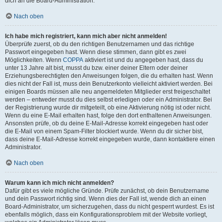
dich an die Board-Administration.
Nach oben
Ich habe mich registriert, kann mich aber nicht anmelden!
Überprüfe zuerst, ob du den richtigen Benutzernamen und das richtige
Passwort eingegeben hast. Wenn diese stimmen, dann gibt es zwei
Möglichkeiten. Wenn
COPPA
aktiviert ist und du angegeben hast, dass du
unter 13 Jahre alt bist, musst du bzw. einer deiner Eltern oder deiner
Erziehungsberechtigten den Anweisungen folgen, die du erhalten hast. Wenn
dies nicht der Fall ist, muss dein Benutzerkonto vielleicht aktiviert werden. Bei
einigen Boards müssen alle neu angemeldeten Mitglieder erst freigeschaltet
werden – entweder musst du dies selbst erledigen oder ein Administrator. Bei
der Registrierung wurde dir mitgeteilt, ob eine Aktivierung nötig ist oder nicht.
Wenn du eine E-Mail erhalten hast, folge den dort enthaltenen Anweisungen.
Ansonsten prüfe, ob du deine E-Mail-Adresse korrekt eingegeben hast oder
die E-Mail von einem Spam-Filter blockiert wurde. Wenn du dir sicher bist,
dass deine E-Mail-Adresse korrekt eingegeben wurde, dann kontaktiere einen
Administrator.
Nach oben
Warum kann ich mich nicht anmelden?
Dafür gibt es viele mögliche Gründe. Prüfe zunächst, ob dein Benutzername
und dein Passwort richtig sind. Wenn dies der Fall ist, wende dich an einen
Board-Administrator, um sicherzugehen, dass du nicht gesperrt wurdest. Es ist
ebenfalls möglich, dass ein Konfigurationsproblem mit der Website vorliegt,