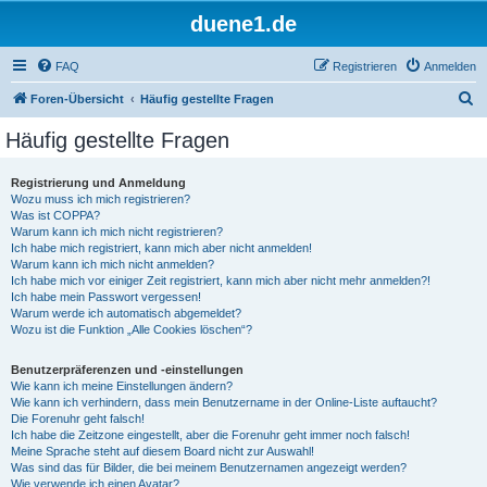
duene1.de
FAQ
Registrieren
Anmelden
S
Foren-Übersicht
Häufig gestellte Fragen
u
Häufig gestellte Fragen
c
h
Registrierung und Anmeldung
Wozu muss ich mich registrieren?
e
Was ist COPPA?
Warum kann ich mich nicht registrieren?
Ich habe mich registriert, kann mich aber nicht anmelden!
Warum kann ich mich nicht anmelden?
Ich habe mich vor einiger Zeit registriert, kann mich aber nicht mehr anmelden?!
Ich habe mein Passwort vergessen!
Warum werde ich automatisch abgemeldet?
Wozu ist die Funktion „Alle Cookies löschen“?
Benutzerpräferenzen und -einstellungen
Wie kann ich meine Einstellungen ändern?
Wie kann ich verhindern, dass mein Benutzername in der Online-Liste auftaucht?
Die Forenuhr geht falsch!
Ich habe die Zeitzone eingestellt, aber die Forenuhr geht immer noch falsch!
Meine Sprache steht auf diesem Board nicht zur Auswahl!
Was sind das für Bilder, die bei meinem Benutzernamen angezeigt werden?
Wie verwende ich einen Avatar?