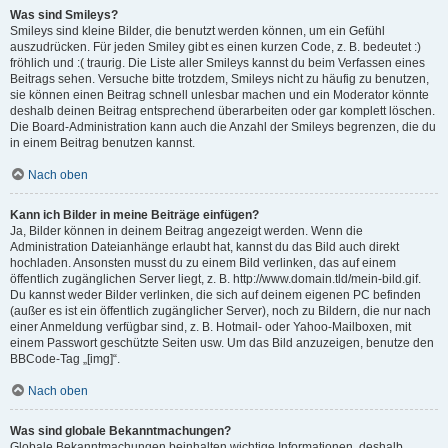
Was sind Smileys?
Smileys sind kleine Bilder, die benutzt werden können, um ein Gefühl
auszudrücken. Für jeden Smiley gibt es einen kurzen Code, z. B. bedeutet :)
fröhlich und :( traurig. Die Liste aller Smileys kannst du beim Verfassen eines
Beitrags sehen. Versuche bitte trotzdem, Smileys nicht zu häufig zu benutzen,
sie können einen Beitrag schnell unlesbar machen und ein Moderator könnte
deshalb deinen Beitrag entsprechend überarbeiten oder gar komplett löschen.
Die Board-Administration kann auch die Anzahl der Smileys begrenzen, die du
in einem Beitrag benutzen kannst.
Nach oben
Kann ich Bilder in meine Beiträge einfügen?
Ja, Bilder können in deinem Beitrag angezeigt werden. Wenn die
Administration Dateianhänge erlaubt hat, kannst du das Bild auch direkt
hochladen. Ansonsten musst du zu einem Bild verlinken, das auf einem
öffentlich zugänglichen Server liegt, z. B. http://www.domain.tld/mein-bild.gif.
Du kannst weder Bilder verlinken, die sich auf deinem eigenen PC befinden
(außer es ist ein öffentlich zugänglicher Server), noch zu Bildern, die nur nach
einer Anmeldung verfügbar sind, z. B. Hotmail- oder Yahoo-Mailboxen, mit
einem Passwort geschützte Seiten usw. Um das Bild anzuzeigen, benutze den
BBCode-Tag „[img]“.
Nach oben
Was sind globale Bekanntmachungen?
Globale Bekanntmachungen beinhalten wichtige Informationen, deshalb