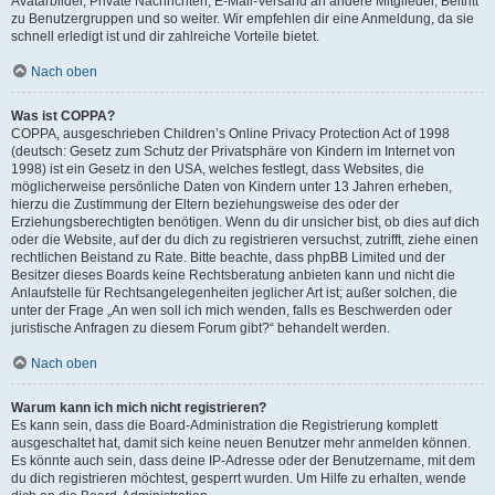
Avatarbilder, Private Nachrichten, E-Mail-Versand an andere Mitglieder, Beitritt
zu Benutzergruppen und so weiter. Wir empfehlen dir eine Anmeldung, da sie
schnell erledigt ist und dir zahlreiche Vorteile bietet.
Nach oben
Was ist COPPA?
COPPA, ausgeschrieben Children’s Online Privacy Protection Act of 1998
(deutsch: Gesetz zum Schutz der Privatsphäre von Kindern im Internet von
1998) ist ein Gesetz in den USA, welches festlegt, dass Websites, die
möglicherweise persönliche Daten von Kindern unter 13 Jahren erheben,
hierzu die Zustimmung der Eltern beziehungsweise des oder der
Erziehungsberechtigten benötigen. Wenn du dir unsicher bist, ob dies auf dich
oder die Website, auf der du dich zu registrieren versuchst, zutrifft, ziehe einen
rechtlichen Beistand zu Rate. Bitte beachte, dass phpBB Limited und der
Besitzer dieses Boards keine Rechtsberatung anbieten kann und nicht die
Anlaufstelle für Rechtsangelegenheiten jeglicher Art ist; außer solchen, die
unter der Frage „An wen soll ich mich wenden, falls es Beschwerden oder
juristische Anfragen zu diesem Forum gibt?“ behandelt werden.
Nach oben
Warum kann ich mich nicht registrieren?
Es kann sein, dass die Board-Administration die Registrierung komplett
ausgeschaltet hat, damit sich keine neuen Benutzer mehr anmelden können.
Es könnte auch sein, dass deine IP-Adresse oder der Benutzername, mit dem
du dich registrieren möchtest, gesperrt wurden. Um Hilfe zu erhalten, wende