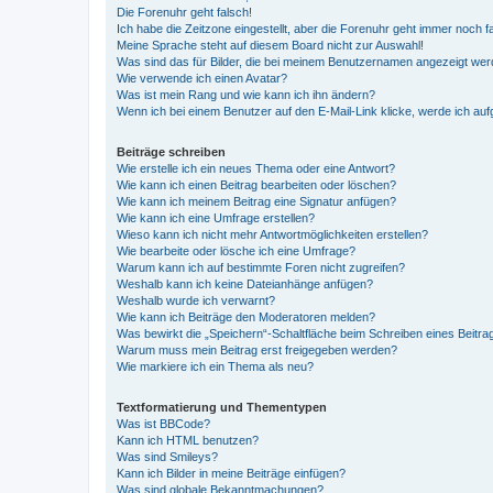
Die Forenuhr geht falsch!
Ich habe die Zeitzone eingestellt, aber die Forenuhr geht immer noch f
Meine Sprache steht auf diesem Board nicht zur Auswahl!
Was sind das für Bilder, die bei meinem Benutzernamen angezeigt we
Wie verwende ich einen Avatar?
Was ist mein Rang und wie kann ich ihn ändern?
Wenn ich bei einem Benutzer auf den E-Mail-Link klicke, werde ich au
Beiträge schreiben
Wie erstelle ich ein neues Thema oder eine Antwort?
Wie kann ich einen Beitrag bearbeiten oder löschen?
Wie kann ich meinem Beitrag eine Signatur anfügen?
Wie kann ich eine Umfrage erstellen?
Wieso kann ich nicht mehr Antwortmöglichkeiten erstellen?
Wie bearbeite oder lösche ich eine Umfrage?
Warum kann ich auf bestimmte Foren nicht zugreifen?
Weshalb kann ich keine Dateianhänge anfügen?
Weshalb wurde ich verwarnt?
Wie kann ich Beiträge den Moderatoren melden?
Was bewirkt die „Speichern“-Schaltfläche beim Schreiben eines Beitra
Warum muss mein Beitrag erst freigegeben werden?
Wie markiere ich ein Thema als neu?
Textformatierung und Thementypen
Was ist BBCode?
Kann ich HTML benutzen?
Was sind Smileys?
Kann ich Bilder in meine Beiträge einfügen?
Was sind globale Bekanntmachungen?