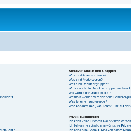
Benutzer-Stufen und Gruppen
Was sind Administratoren?
Was sind Moderatoren?
Was sind Benutzergruppen?
Wo finde ich die Benutzergruppen und wie tr
Wie werde ich Gruppenleiter?
anmelden?!
Weshalb werden verschiedene Benutzergrupp
Was ist eine Hauptgruppe?
Was bedeutet der „Das Team“-Link auf der S
Private Nachrichten
Ich kann keine Privaten Nachrichten versch
Ich bekomme ständig unerwünschte Private
auftaucht?
Ich habe eine Spam-E-Mail von einem Mitgli