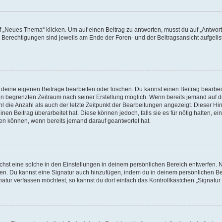
„Neues Thema“ klicken. Um auf einen Beitrag zu antworten, musst du auf „Antworte
e Berechtigungen sind jeweils am Ende der Foren- und der Beitragsansicht aufgeliste
r deine eigenen Beiträge bearbeiten oder löschen. Du kannst einen Beitrag bearbe
inen begrenzten Zeitraum nach seiner Erstellung möglich. Wenn bereits jemand auf de
 die Anzahl als auch der letzte Zeitpunkt der Bearbeitungen angezeigt. Dieser Hi
en Beitrag überarbeitet hat. Diese können jedoch, falls sie es für nötig halten, ei
hen können, wenn bereits jemand darauf geantwortet hat.
st eine solche in den Einstellungen in deinem persönlichen Bereich entwerfen. Na
eren. Du kannst eine Signatur auch hinzufügen, indem du in deinem persönlichen 
atur verfassen möchtest, so kannst du dort einfach das Kontrollkästchen „Signatu