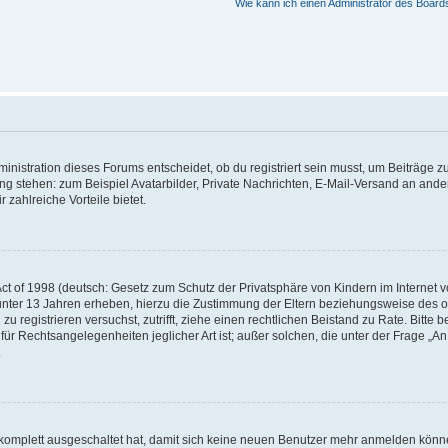
Wie kann ich einen Administrator des Board
istration dieses Forums entscheidet, ob du registriert sein musst, um Beiträge zu s
ung stehen: zum Beispiel Avatarbilder, Private Nachrichten, E-Mail-Versand an ander
 zahlreiche Vorteile bietet.
t of 1998 (deutsch: Gesetz zum Schutz der Privatsphäre von Kindern im Internet vo
unter 13 Jahren erheben, hierzu die Zustimmung der Eltern beziehungsweise des o
h zu registrieren versuchst, zutrifft, ziehe einen rechtlichen Beistand zu Rate. Bit
für Rechtsangelegenheiten jeglicher Art ist; außer solchen, die unter der Frage „
.
g komplett ausgeschaltet hat, damit sich keine neuen Benutzer mehr anmelden könn