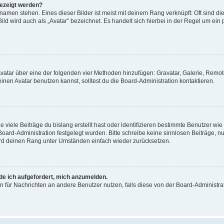
gezeigt werden?
amen stehen. Eines dieser Bilder ist meist mit deinem Rang verknüpft: Oft sind di
ld wird auch als „Avatar“ bezeichnet. Es handelt sich hierbei in der Regel um ein
 Avatar über eine der folgenden vier Methoden hinzufügen: Gravatar, Galerie, Rem
en Avatar benutzen kannst, solltest du die Board-Administration kontaktieren.
viele Beiträge du bislang erstellt hast oder identifizieren bestimmte Benutzer w
 Board-Administration festgelegt wurden. Bitte schreibe keine sinnlosen Beiträge
wird deinen Rang unter Umständen einfach wieder zurücksetzen.
rde ich aufgefordert, mich anzumelden.
ion für Nachrichten an andere Benutzer nutzen, falls diese von der Board-Administ