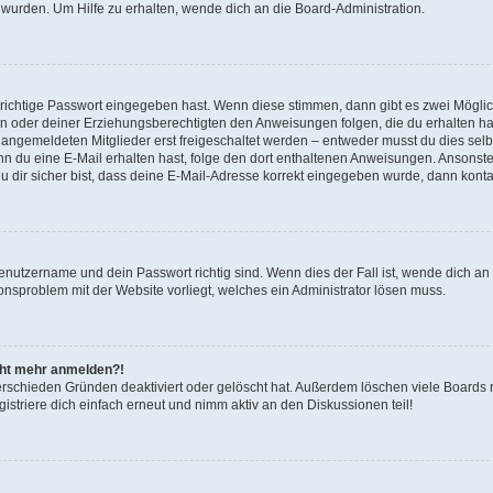
 wurden. Um Hilfe zu erhalten, wende dich an die Board-Administration.
 richtige Passwort eingegeben hast. Wenn diese stimmen, dann gibt es zwei Mögl
tern oder deiner Erziehungsberechtigten den Anweisungen folgen, die du erhalten ha
u angemeldeten Mitglieder erst freigeschaltet werden – entweder musst du dies selbs
. Wenn du eine E-Mail erhalten hast, folge den dort enthaltenen Anweisungen. Ansons
 dir sicher bist, dass deine E-Mail-Adresse korrekt eingegeben wurde, dann kontak
Benutzername und dein Passwort richtig sind. Wenn dies der Fall ist, wende dich a
ionsproblem mit der Website vorliegt, welches ein Administrator lösen muss.
icht mehr anmelden?!
erschieden Gründen deaktiviert oder gelöscht hat. Außerdem löschen viele Boards r
triere dich einfach erneut und nimm aktiv an den Diskussionen teil!