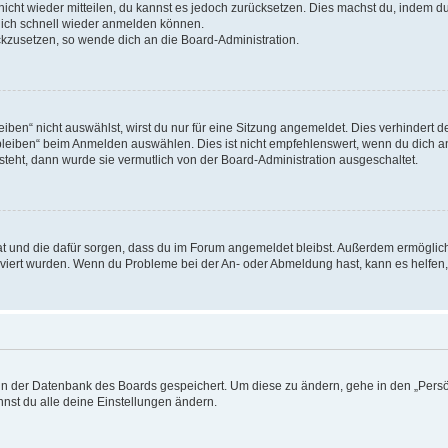
 nicht wieder mitteilen, du kannst es jedoch zurücksetzen. Dies machst du, indem 
 dich schnell wieder anmelden können.
ückzusetzen, so wende dich an die Board-Administration.
en“ nicht auswählst, wirst du nur für eine Sitzung angemeldet. Dies verhindert 
leiben“ beim Anmelden auswählen. Dies ist nicht empfehlenswert, wenn du dich an
 steht, dann wurde sie vermutlich von der Board-Administration ausgeschaltet.
 hat und die dafür sorgen, dass du im Forum angemeldet bleibst. Außerdem ermögli
tiviert wurden. Wenn du Probleme bei der An- oder Abmeldung hast, kann es helfen
n in der Datenbank des Boards gespeichert. Um diese zu ändern, gehe in den „Persö
nst du alle deine Einstellungen ändern.