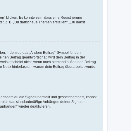
n“ klicken. Es könnte sein, dass eine Registrierung
t. Z. B. „Du darfst neue Themen erstellen“, „Du darfst
iten, indem du das „Ändere Beitrag“-Symbol für den
inen Beitrag geantwortet hat, wird dein Beitrag in der
nweis erscheint nicht, wenn noch niemand auf deinen Beitrag
ne Notiz hinterlassen, warum dein Beitrag überarbeitet wurde.
chdem du die Signatur erstellt und gespeichert hast, kannst
Bereich das standardmäßige Anhängen deiner Signatur
r anhängen“ wieder deaktivieren.