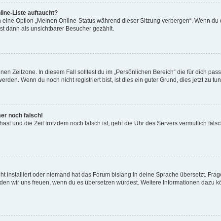
ine-Liste auftaucht?
n eine Option „Meinen Online-Status während dieser Sitzung verbergen“. Wenn du d
st dann als unsichtbarer Besucher gezählt.
en Zeitzone. In diesem Fall solltest du im „Persönlichen Bereich“ die für dich passe
den. Wenn du noch nicht registriert bist, ist dies ein guter Grund, dies jetzt zu tun
mer noch falsch!
t hast und die Zeit trotzdem noch falsch ist, geht die Uhr des Servers vermutlich fal
t installiert oder niemand hat das Forum bislang in deine Sprache übersetzt. Frag
, würden wir uns freuen, wenn du es übersetzen würdest. Weitere Informationen dazu