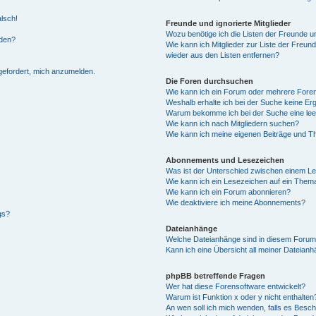
alsch!
Freunde und ignorierte Mitglieder
Wozu benötige ich die Listen der Freunde un
rden?
Wie kann ich Mitglieder zur Liste der Freund
wieder aus den Listen entfernen?
fgefordert, mich anzumelden.
Die Foren durchsuchen
Wie kann ich ein Forum oder mehrere For
Weshalb erhalte ich bei der Suche keine Er
Warum bekomme ich bei der Suche eine lee
Wie kann ich nach Mitgliedern suchen?
Wie kann ich meine eigenen Beiträge und T
Abonnements und Lesezeichen
Was ist der Unterschied zwischen einem L
Wie kann ich ein Lesezeichen auf ein Them
Wie kann ich ein Forum abonnieren?
Wie deaktiviere ich meine Abonnements?
gs?
Dateianhänge
Welche Dateianhänge sind in diesem Forum
Kann ich eine Übersicht all meiner Dateian
phpBB betreffende Fragen
Wer hat diese Forensoftware entwickelt?
Warum ist Funktion x oder y nicht enthalten
An wen soll ich mich wenden, falls es Besc