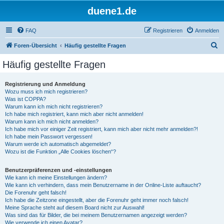
duene1.de
FAQ
Registrieren
Anmelden
S
Foren-Übersicht
Häufig gestellte Fragen
u
Häufig gestellte Fragen
c
h
Registrierung und Anmeldung
Wozu muss ich mich registrieren?
e
Was ist COPPA?
Warum kann ich mich nicht registrieren?
Ich habe mich registriert, kann mich aber nicht anmelden!
Warum kann ich mich nicht anmelden?
Ich habe mich vor einiger Zeit registriert, kann mich aber nicht mehr anmelden?!
Ich habe mein Passwort vergessen!
Warum werde ich automatisch abgemeldet?
Wozu ist die Funktion „Alle Cookies löschen“?
Benutzerpräferenzen und -einstellungen
Wie kann ich meine Einstellungen ändern?
Wie kann ich verhindern, dass mein Benutzername in der Online-Liste auftaucht?
Die Forenuhr geht falsch!
Ich habe die Zeitzone eingestellt, aber die Forenuhr geht immer noch falsch!
Meine Sprache steht auf diesem Board nicht zur Auswahl!
Was sind das für Bilder, die bei meinem Benutzernamen angezeigt werden?
Wie verwende ich einen Avatar?