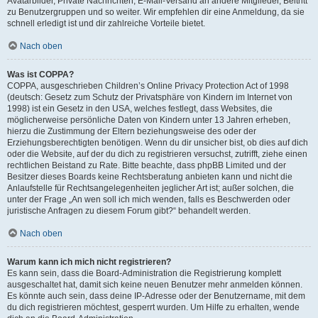
Avatarbilder, Private Nachrichten, E-Mail-Versand an andere Mitglieder, Beitritt
zu Benutzergruppen und so weiter. Wir empfehlen dir eine Anmeldung, da sie
schnell erledigt ist und dir zahlreiche Vorteile bietet.
Nach oben
Was ist COPPA?
COPPA, ausgeschrieben Children’s Online Privacy Protection Act of 1998
(deutsch: Gesetz zum Schutz der Privatsphäre von Kindern im Internet von
1998) ist ein Gesetz in den USA, welches festlegt, dass Websites, die
möglicherweise persönliche Daten von Kindern unter 13 Jahren erheben,
hierzu die Zustimmung der Eltern beziehungsweise des oder der
Erziehungsberechtigten benötigen. Wenn du dir unsicher bist, ob dies auf dich
oder die Website, auf der du dich zu registrieren versuchst, zutrifft, ziehe einen
rechtlichen Beistand zu Rate. Bitte beachte, dass phpBB Limited und der
Besitzer dieses Boards keine Rechtsberatung anbieten kann und nicht die
Anlaufstelle für Rechtsangelegenheiten jeglicher Art ist; außer solchen, die
unter der Frage „An wen soll ich mich wenden, falls es Beschwerden oder
juristische Anfragen zu diesem Forum gibt?“ behandelt werden.
Nach oben
Warum kann ich mich nicht registrieren?
Es kann sein, dass die Board-Administration die Registrierung komplett
ausgeschaltet hat, damit sich keine neuen Benutzer mehr anmelden können.
Es könnte auch sein, dass deine IP-Adresse oder der Benutzername, mit dem
du dich registrieren möchtest, gesperrt wurden. Um Hilfe zu erhalten, wende