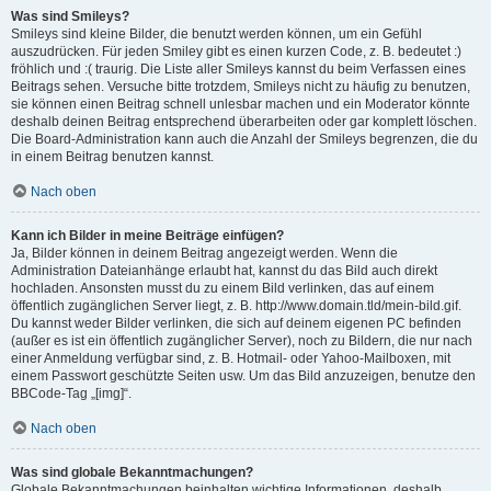
Was sind Smileys?
Smileys sind kleine Bilder, die benutzt werden können, um ein Gefühl
auszudrücken. Für jeden Smiley gibt es einen kurzen Code, z. B. bedeutet :)
fröhlich und :( traurig. Die Liste aller Smileys kannst du beim Verfassen eines
Beitrags sehen. Versuche bitte trotzdem, Smileys nicht zu häufig zu benutzen,
sie können einen Beitrag schnell unlesbar machen und ein Moderator könnte
deshalb deinen Beitrag entsprechend überarbeiten oder gar komplett löschen.
Die Board-Administration kann auch die Anzahl der Smileys begrenzen, die du
in einem Beitrag benutzen kannst.
Nach oben
Kann ich Bilder in meine Beiträge einfügen?
Ja, Bilder können in deinem Beitrag angezeigt werden. Wenn die
Administration Dateianhänge erlaubt hat, kannst du das Bild auch direkt
hochladen. Ansonsten musst du zu einem Bild verlinken, das auf einem
öffentlich zugänglichen Server liegt, z. B. http://www.domain.tld/mein-bild.gif.
Du kannst weder Bilder verlinken, die sich auf deinem eigenen PC befinden
(außer es ist ein öffentlich zugänglicher Server), noch zu Bildern, die nur nach
einer Anmeldung verfügbar sind, z. B. Hotmail- oder Yahoo-Mailboxen, mit
einem Passwort geschützte Seiten usw. Um das Bild anzuzeigen, benutze den
BBCode-Tag „[img]“.
Nach oben
Was sind globale Bekanntmachungen?
Globale Bekanntmachungen beinhalten wichtige Informationen, deshalb