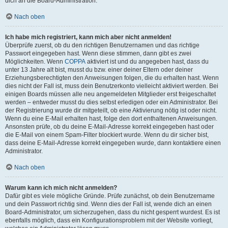
dich an die Board-Administration.
Nach oben
Ich habe mich registriert, kann mich aber nicht anmelden!
Überprüfe zuerst, ob du den richtigen Benutzernamen und das richtige
Passwort eingegeben hast. Wenn diese stimmen, dann gibt es zwei
Möglichkeiten. Wenn
COPPA
aktiviert ist und du angegeben hast, dass du
unter 13 Jahre alt bist, musst du bzw. einer deiner Eltern oder deiner
Erziehungsberechtigten den Anweisungen folgen, die du erhalten hast. Wenn
dies nicht der Fall ist, muss dein Benutzerkonto vielleicht aktiviert werden. Bei
einigen Boards müssen alle neu angemeldeten Mitglieder erst freigeschaltet
werden – entweder musst du dies selbst erledigen oder ein Administrator. Bei
der Registrierung wurde dir mitgeteilt, ob eine Aktivierung nötig ist oder nicht.
Wenn du eine E-Mail erhalten hast, folge den dort enthaltenen Anweisungen.
Ansonsten prüfe, ob du deine E-Mail-Adresse korrekt eingegeben hast oder
die E-Mail von einem Spam-Filter blockiert wurde. Wenn du dir sicher bist,
dass deine E-Mail-Adresse korrekt eingegeben wurde, dann kontaktiere einen
Administrator.
Nach oben
Warum kann ich mich nicht anmelden?
Dafür gibt es viele mögliche Gründe. Prüfe zunächst, ob dein Benutzername
und dein Passwort richtig sind. Wenn dies der Fall ist, wende dich an einen
Board-Administrator, um sicherzugehen, dass du nicht gesperrt wurdest. Es ist
ebenfalls möglich, dass ein Konfigurationsproblem mit der Website vorliegt,