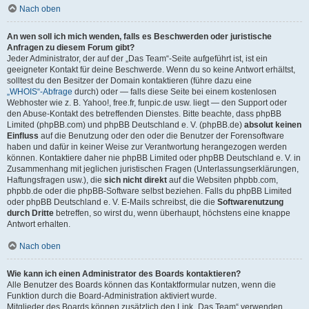
Nach oben
An wen soll ich mich wenden, falls es Beschwerden oder juristische
Anfragen zu diesem Forum gibt?
Jeder Administrator, der auf der „Das Team“-Seite aufgeführt ist, ist ein
geeigneter Kontakt für deine Beschwerde. Wenn du so keine Antwort erhältst,
solltest du den Besitzer der Domain kontaktieren (führe dazu eine
„WHOIS“-Abfrage
durch) oder — falls diese Seite bei einem kostenlosen
Webhoster wie z. B. Yahoo!, free.fr, funpic.de usw. liegt — den Support oder
den Abuse-Kontakt des betreffenden Dienstes. Bitte beachte, dass phpBB
Limited (phpBB.com) und phpBB Deutschland e. V. (phpBB.de)
absolut keinen
Einfluss
auf die Benutzung oder den oder die Benutzer der Forensoftware
haben und dafür in keiner Weise zur Verantwortung herangezogen werden
können. Kontaktiere daher nie phpBB Limited oder phpBB Deutschland e. V. in
Zusammenhang mit jeglichen juristischen Fragen (Unterlassungserklärungen,
Haftungsfragen usw.), die
sich nicht direkt
auf die Websiten phpbb.com,
phpbb.de oder die phpBB-Software selbst beziehen. Falls du phpBB Limited
oder phpBB Deutschland e. V. E-Mails schreibst, die die
Softwarenutzung
durch Dritte
betreffen, so wirst du, wenn überhaupt, höchstens eine knappe
Antwort erhalten.
Nach oben
Wie kann ich einen Administrator des Boards kontaktieren?
Alle Benutzer des Boards können das Kontaktformular nutzen, wenn die
Funktion durch die Board-Administration aktiviert wurde.
Mitglieder des Boards können zusätzlich den Link „Das Team“ verwenden.