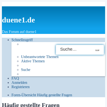
duene1.de
Das Forum auf duene1
Schnellzugriff
Suche
Erw
Unbeantwortete Themen
Su
Aktive Themen
Suche
FAQ
Anmelden
Registrieren
Foren-Übersicht
Häufig gestellte Fragen
Häufig gestellte Fragen