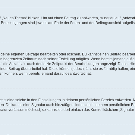
„Neues Thema“ klicken. Um auf einen Beitrag zu antworten, musst du auf „Antworte
e Berechtigungen sind jeweils am Ende der Foren- und der Beitragsansicht aufgeliste
r deine eigenen Beiträge bearbeiten oder löschen. Du kannst einen Beitrag bearbe
inen begrenzten Zeitraum nach seiner Erstellung möglich. Wenn bereits jemand auf de
 die Anzahl als auch der letzte Zeitpunkt der Bearbeitungen angezeigt. Dieser Hi
en Beitrag überarbeitet hat. Diese können jedoch, falls sie es für nötig halten, ei
hen können, wenn bereits jemand darauf geantwortet hat.
st eine solche in den Einstellungen in deinem persönlichen Bereich entwerfen. Na
eren. Du kannst eine Signatur auch hinzufügen, indem du in deinem persönlichen 
atur verfassen möchtest, so kannst du dort einfach das Kontrollkästchen „Signatu