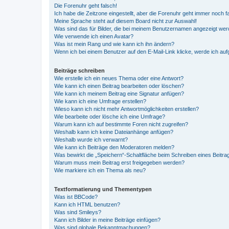
Die Forenuhr geht falsch!
Ich habe die Zeitzone eingestellt, aber die Forenuhr geht immer noch f
Meine Sprache steht auf diesem Board nicht zur Auswahl!
Was sind das für Bilder, die bei meinem Benutzernamen angezeigt we
Wie verwende ich einen Avatar?
Was ist mein Rang und wie kann ich ihn ändern?
Wenn ich bei einem Benutzer auf den E-Mail-Link klicke, werde ich au
Beiträge schreiben
Wie erstelle ich ein neues Thema oder eine Antwort?
Wie kann ich einen Beitrag bearbeiten oder löschen?
Wie kann ich meinem Beitrag eine Signatur anfügen?
Wie kann ich eine Umfrage erstellen?
Wieso kann ich nicht mehr Antwortmöglichkeiten erstellen?
Wie bearbeite oder lösche ich eine Umfrage?
Warum kann ich auf bestimmte Foren nicht zugreifen?
Weshalb kann ich keine Dateianhänge anfügen?
Weshalb wurde ich verwarnt?
Wie kann ich Beiträge den Moderatoren melden?
Was bewirkt die „Speichern“-Schaltfläche beim Schreiben eines Beitra
Warum muss mein Beitrag erst freigegeben werden?
Wie markiere ich ein Thema als neu?
Textformatierung und Thementypen
Was ist BBCode?
Kann ich HTML benutzen?
Was sind Smileys?
Kann ich Bilder in meine Beiträge einfügen?
Was sind globale Bekanntmachungen?