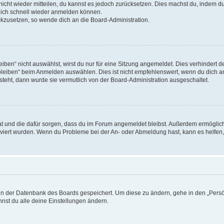
 nicht wieder mitteilen, du kannst es jedoch zurücksetzen. Dies machst du, indem 
 dich schnell wieder anmelden können.
ückzusetzen, so wende dich an die Board-Administration.
en“ nicht auswählst, wirst du nur für eine Sitzung angemeldet. Dies verhindert 
leiben“ beim Anmelden auswählen. Dies ist nicht empfehlenswert, wenn du dich an
 steht, dann wurde sie vermutlich von der Board-Administration ausgeschaltet.
 hat und die dafür sorgen, dass du im Forum angemeldet bleibst. Außerdem ermögli
tiviert wurden. Wenn du Probleme bei der An- oder Abmeldung hast, kann es helfen
n in der Datenbank des Boards gespeichert. Um diese zu ändern, gehe in den „Persö
nst du alle deine Einstellungen ändern.