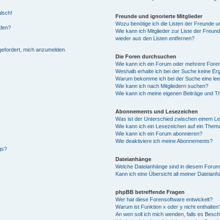
alsch!
Freunde und ignorierte Mitglieder
Wozu benötige ich die Listen der Freunde un
rden?
Wie kann ich Mitglieder zur Liste der Freund
wieder aus den Listen entfernen?
fgefordert, mich anzumelden.
Die Foren durchsuchen
Wie kann ich ein Forum oder mehrere For
Weshalb erhalte ich bei der Suche keine Er
Warum bekomme ich bei der Suche eine lee
Wie kann ich nach Mitgliedern suchen?
Wie kann ich meine eigenen Beiträge und T
Abonnements und Lesezeichen
Was ist der Unterschied zwischen einem L
Wie kann ich ein Lesezeichen auf ein Them
Wie kann ich ein Forum abonnieren?
Wie deaktiviere ich meine Abonnements?
gs?
Dateianhänge
Welche Dateianhänge sind in diesem Forum
Kann ich eine Übersicht all meiner Dateian
phpBB betreffende Fragen
Wer hat diese Forensoftware entwickelt?
Warum ist Funktion x oder y nicht enthalten
An wen soll ich mich wenden, falls es Besc