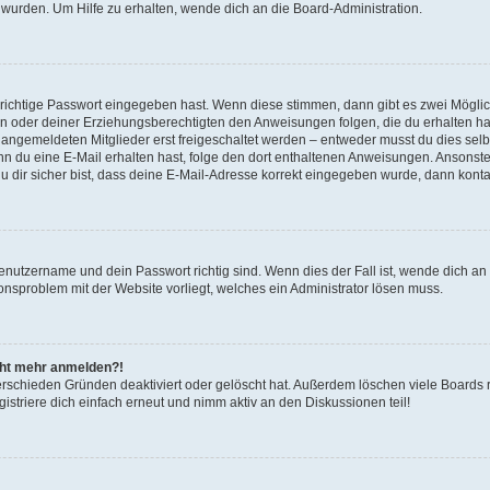
 wurden. Um Hilfe zu erhalten, wende dich an die Board-Administration.
 richtige Passwort eingegeben hast. Wenn diese stimmen, dann gibt es zwei Mögl
tern oder deiner Erziehungsberechtigten den Anweisungen folgen, die du erhalten ha
u angemeldeten Mitglieder erst freigeschaltet werden – entweder musst du dies selbs
. Wenn du eine E-Mail erhalten hast, folge den dort enthaltenen Anweisungen. Ansons
 dir sicher bist, dass deine E-Mail-Adresse korrekt eingegeben wurde, dann kontak
Benutzername und dein Passwort richtig sind. Wenn dies der Fall ist, wende dich a
ionsproblem mit der Website vorliegt, welches ein Administrator lösen muss.
icht mehr anmelden?!
erschieden Gründen deaktiviert oder gelöscht hat. Außerdem löschen viele Boards r
triere dich einfach erneut und nimm aktiv an den Diskussionen teil!