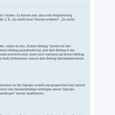
n“ klicken. Es könnte sein, dass eine Registrierung
t. Z. B. „Du darfst neue Themen erstellen“, „Du darfst
iten, indem du das „Ändere Beitrag“-Symbol für den
inen Beitrag geantwortet hat, wird dein Beitrag in der
nweis erscheint nicht, wenn noch niemand auf deinen Beitrag
ne Notiz hinterlassen, warum dein Beitrag überarbeitet wurde.
chdem du die Signatur erstellt und gespeichert hast, kannst
Bereich das standardmäßige Anhängen deiner Signatur
r anhängen“ wieder deaktivieren.