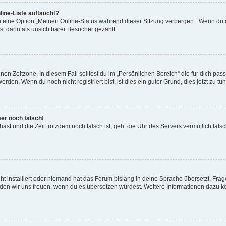
ine-Liste auftaucht?
n eine Option „Meinen Online-Status während dieser Sitzung verbergen“. Wenn du d
st dann als unsichtbarer Besucher gezählt.
en Zeitzone. In diesem Fall solltest du im „Persönlichen Bereich“ die für dich passe
den. Wenn du noch nicht registriert bist, ist dies ein guter Grund, dies jetzt zu tun
mer noch falsch!
t hast und die Zeit trotzdem noch falsch ist, geht die Uhr des Servers vermutlich fal
t installiert oder niemand hat das Forum bislang in deine Sprache übersetzt. Frag
, würden wir uns freuen, wenn du es übersetzen würdest. Weitere Informationen dazu