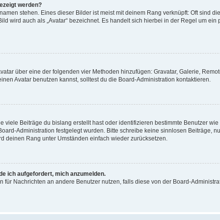
gezeigt werden?
amen stehen. Eines dieser Bilder ist meist mit deinem Rang verknüpft: Oft sind di
ld wird auch als „Avatar“ bezeichnet. Es handelt sich hierbei in der Regel um ein
 Avatar über eine der folgenden vier Methoden hinzufügen: Gravatar, Galerie, Rem
en Avatar benutzen kannst, solltest du die Board-Administration kontaktieren.
viele Beiträge du bislang erstellt hast oder identifizieren bestimmte Benutzer w
 Board-Administration festgelegt wurden. Bitte schreibe keine sinnlosen Beiträge
wird deinen Rang unter Umständen einfach wieder zurücksetzen.
rde ich aufgefordert, mich anzumelden.
ion für Nachrichten an andere Benutzer nutzen, falls diese von der Board-Administ