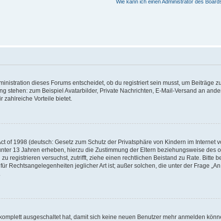
Wie kann ich einen Administrator des Board
istration dieses Forums entscheidet, ob du registriert sein musst, um Beiträge zu s
ung stehen: zum Beispiel Avatarbilder, Private Nachrichten, E-Mail-Versand an ander
 zahlreiche Vorteile bietet.
t of 1998 (deutsch: Gesetz zum Schutz der Privatsphäre von Kindern im Internet vo
unter 13 Jahren erheben, hierzu die Zustimmung der Eltern beziehungsweise des o
h zu registrieren versuchst, zutrifft, ziehe einen rechtlichen Beistand zu Rate. Bit
für Rechtsangelegenheiten jeglicher Art ist; außer solchen, die unter der Frage „
.
g komplett ausgeschaltet hat, damit sich keine neuen Benutzer mehr anmelden könn