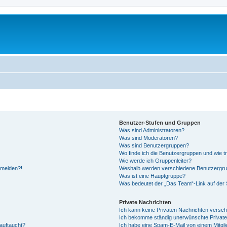
Benutzer-Stufen und Gruppen
Was sind Administratoren?
Was sind Moderatoren?
Was sind Benutzergruppen?
Wo finde ich die Benutzergruppen und wie tr
Wie werde ich Gruppenleiter?
anmelden?!
Weshalb werden verschiedene Benutzergrupp
Was ist eine Hauptgruppe?
Was bedeutet der „Das Team“-Link auf der S
Private Nachrichten
Ich kann keine Privaten Nachrichten versch
Ich bekomme ständig unerwünschte Private
auftaucht?
Ich habe eine Spam-E-Mail von einem Mitgli