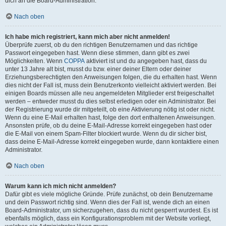
dich an die Board-Administration.
Nach oben
Ich habe mich registriert, kann mich aber nicht anmelden!
Überprüfe zuerst, ob du den richtigen Benutzernamen und das richtige
Passwort eingegeben hast. Wenn diese stimmen, dann gibt es zwei
Möglichkeiten. Wenn
COPPA
aktiviert ist und du angegeben hast, dass du
unter 13 Jahre alt bist, musst du bzw. einer deiner Eltern oder deiner
Erziehungsberechtigten den Anweisungen folgen, die du erhalten hast. Wenn
dies nicht der Fall ist, muss dein Benutzerkonto vielleicht aktiviert werden. Bei
einigen Boards müssen alle neu angemeldeten Mitglieder erst freigeschaltet
werden – entweder musst du dies selbst erledigen oder ein Administrator. Bei
der Registrierung wurde dir mitgeteilt, ob eine Aktivierung nötig ist oder nicht.
Wenn du eine E-Mail erhalten hast, folge den dort enthaltenen Anweisungen.
Ansonsten prüfe, ob du deine E-Mail-Adresse korrekt eingegeben hast oder
die E-Mail von einem Spam-Filter blockiert wurde. Wenn du dir sicher bist,
dass deine E-Mail-Adresse korrekt eingegeben wurde, dann kontaktiere einen
Administrator.
Nach oben
Warum kann ich mich nicht anmelden?
Dafür gibt es viele mögliche Gründe. Prüfe zunächst, ob dein Benutzername
und dein Passwort richtig sind. Wenn dies der Fall ist, wende dich an einen
Board-Administrator, um sicherzugehen, dass du nicht gesperrt wurdest. Es ist
ebenfalls möglich, dass ein Konfigurationsproblem mit der Website vorliegt,