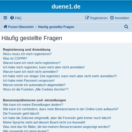
duene1.de
FAQ
Registrieren
Anmelden
S
Foren-Übersicht
Häufig gestellte Fragen
u
Häufig gestellte Fragen
c
h
Registrierung und Anmeldung
Wozu muss ich mich registrieren?
e
Was ist COPPA?
Warum kann ich mich nicht registrieren?
Ich habe mich registriert, kann mich aber nicht anmelden!
Warum kann ich mich nicht anmelden?
Ich habe mich vor einiger Zeit registriert, kann mich aber nicht mehr anmelden?!
Ich habe mein Passwort vergessen!
Warum werde ich automatisch abgemeldet?
Wozu ist die Funktion „Alle Cookies löschen“?
Benutzerpräferenzen und -einstellungen
Wie kann ich meine Einstellungen ändern?
Wie kann ich verhindern, dass mein Benutzername in der Online-Liste auftaucht?
Die Forenuhr geht falsch!
Ich habe die Zeitzone eingestellt, aber die Forenuhr geht immer noch falsch!
Meine Sprache steht auf diesem Board nicht zur Auswahl!
Was sind das für Bilder, die bei meinem Benutzernamen angezeigt werden?
Wie verwende ich einen Avatar?