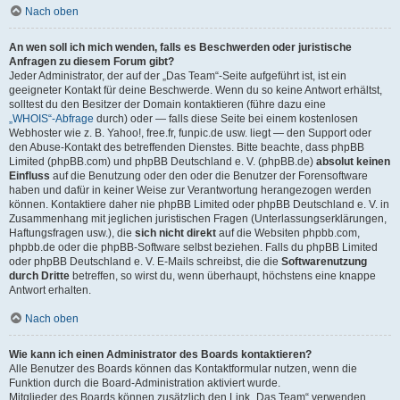
Nach oben
An wen soll ich mich wenden, falls es Beschwerden oder juristische
Anfragen zu diesem Forum gibt?
Jeder Administrator, der auf der „Das Team“-Seite aufgeführt ist, ist ein
geeigneter Kontakt für deine Beschwerde. Wenn du so keine Antwort erhältst,
solltest du den Besitzer der Domain kontaktieren (führe dazu eine
„WHOIS“-Abfrage
durch) oder — falls diese Seite bei einem kostenlosen
Webhoster wie z. B. Yahoo!, free.fr, funpic.de usw. liegt — den Support oder
den Abuse-Kontakt des betreffenden Dienstes. Bitte beachte, dass phpBB
Limited (phpBB.com) und phpBB Deutschland e. V. (phpBB.de)
absolut keinen
Einfluss
auf die Benutzung oder den oder die Benutzer der Forensoftware
haben und dafür in keiner Weise zur Verantwortung herangezogen werden
können. Kontaktiere daher nie phpBB Limited oder phpBB Deutschland e. V. in
Zusammenhang mit jeglichen juristischen Fragen (Unterlassungserklärungen,
Haftungsfragen usw.), die
sich nicht direkt
auf die Websiten phpbb.com,
phpbb.de oder die phpBB-Software selbst beziehen. Falls du phpBB Limited
oder phpBB Deutschland e. V. E-Mails schreibst, die die
Softwarenutzung
durch Dritte
betreffen, so wirst du, wenn überhaupt, höchstens eine knappe
Antwort erhalten.
Nach oben
Wie kann ich einen Administrator des Boards kontaktieren?
Alle Benutzer des Boards können das Kontaktformular nutzen, wenn die
Funktion durch die Board-Administration aktiviert wurde.
Mitglieder des Boards können zusätzlich den Link „Das Team“ verwenden.