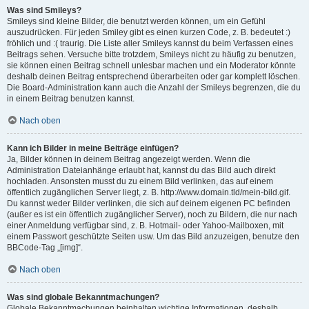
Was sind Smileys?
Smileys sind kleine Bilder, die benutzt werden können, um ein Gefühl
auszudrücken. Für jeden Smiley gibt es einen kurzen Code, z. B. bedeutet :)
fröhlich und :( traurig. Die Liste aller Smileys kannst du beim Verfassen eines
Beitrags sehen. Versuche bitte trotzdem, Smileys nicht zu häufig zu benutzen,
sie können einen Beitrag schnell unlesbar machen und ein Moderator könnte
deshalb deinen Beitrag entsprechend überarbeiten oder gar komplett löschen.
Die Board-Administration kann auch die Anzahl der Smileys begrenzen, die du
in einem Beitrag benutzen kannst.
Nach oben
Kann ich Bilder in meine Beiträge einfügen?
Ja, Bilder können in deinem Beitrag angezeigt werden. Wenn die
Administration Dateianhänge erlaubt hat, kannst du das Bild auch direkt
hochladen. Ansonsten musst du zu einem Bild verlinken, das auf einem
öffentlich zugänglichen Server liegt, z. B. http://www.domain.tld/mein-bild.gif.
Du kannst weder Bilder verlinken, die sich auf deinem eigenen PC befinden
(außer es ist ein öffentlich zugänglicher Server), noch zu Bildern, die nur nach
einer Anmeldung verfügbar sind, z. B. Hotmail- oder Yahoo-Mailboxen, mit
einem Passwort geschützte Seiten usw. Um das Bild anzuzeigen, benutze den
BBCode-Tag „[img]“.
Nach oben
Was sind globale Bekanntmachungen?
Globale Bekanntmachungen beinhalten wichtige Informationen, deshalb