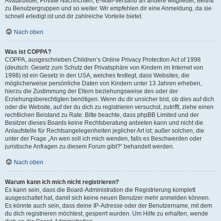
Avatarbilder, Private Nachrichten, E-Mail-Versand an andere Mitglieder, Beitritt
zu Benutzergruppen und so weiter. Wir empfehlen dir eine Anmeldung, da sie
schnell erledigt ist und dir zahlreiche Vorteile bietet.
Nach oben
Was ist COPPA?
COPPA, ausgeschrieben Children’s Online Privacy Protection Act of 1998
(deutsch: Gesetz zum Schutz der Privatsphäre von Kindern im Internet von
1998) ist ein Gesetz in den USA, welches festlegt, dass Websites, die
möglicherweise persönliche Daten von Kindern unter 13 Jahren erheben,
hierzu die Zustimmung der Eltern beziehungsweise des oder der
Erziehungsberechtigten benötigen. Wenn du dir unsicher bist, ob dies auf dich
oder die Website, auf der du dich zu registrieren versuchst, zutrifft, ziehe einen
rechtlichen Beistand zu Rate. Bitte beachte, dass phpBB Limited und der
Besitzer dieses Boards keine Rechtsberatung anbieten kann und nicht die
Anlaufstelle für Rechtsangelegenheiten jeglicher Art ist; außer solchen, die
unter der Frage „An wen soll ich mich wenden, falls es Beschwerden oder
juristische Anfragen zu diesem Forum gibt?“ behandelt werden.
Nach oben
Warum kann ich mich nicht registrieren?
Es kann sein, dass die Board-Administration die Registrierung komplett
ausgeschaltet hat, damit sich keine neuen Benutzer mehr anmelden können.
Es könnte auch sein, dass deine IP-Adresse oder der Benutzername, mit dem
du dich registrieren möchtest, gesperrt wurden. Um Hilfe zu erhalten, wende