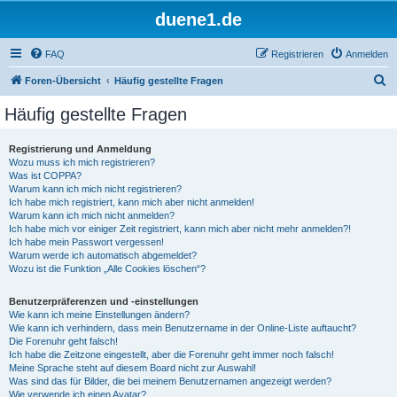
duene1.de
FAQ
Registrieren
Anmelden
S
Foren-Übersicht
Häufig gestellte Fragen
u
Häufig gestellte Fragen
c
h
Registrierung und Anmeldung
Wozu muss ich mich registrieren?
e
Was ist COPPA?
Warum kann ich mich nicht registrieren?
Ich habe mich registriert, kann mich aber nicht anmelden!
Warum kann ich mich nicht anmelden?
Ich habe mich vor einiger Zeit registriert, kann mich aber nicht mehr anmelden?!
Ich habe mein Passwort vergessen!
Warum werde ich automatisch abgemeldet?
Wozu ist die Funktion „Alle Cookies löschen“?
Benutzerpräferenzen und -einstellungen
Wie kann ich meine Einstellungen ändern?
Wie kann ich verhindern, dass mein Benutzername in der Online-Liste auftaucht?
Die Forenuhr geht falsch!
Ich habe die Zeitzone eingestellt, aber die Forenuhr geht immer noch falsch!
Meine Sprache steht auf diesem Board nicht zur Auswahl!
Was sind das für Bilder, die bei meinem Benutzernamen angezeigt werden?
Wie verwende ich einen Avatar?