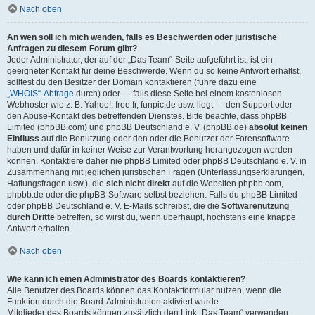
Nach oben
An wen soll ich mich wenden, falls es Beschwerden oder juristische
Anfragen zu diesem Forum gibt?
Jeder Administrator, der auf der „Das Team“-Seite aufgeführt ist, ist ein
geeigneter Kontakt für deine Beschwerde. Wenn du so keine Antwort erhältst,
solltest du den Besitzer der Domain kontaktieren (führe dazu eine
„WHOIS“-Abfrage
durch) oder — falls diese Seite bei einem kostenlosen
Webhoster wie z. B. Yahoo!, free.fr, funpic.de usw. liegt — den Support oder
den Abuse-Kontakt des betreffenden Dienstes. Bitte beachte, dass phpBB
Limited (phpBB.com) und phpBB Deutschland e. V. (phpBB.de)
absolut keinen
Einfluss
auf die Benutzung oder den oder die Benutzer der Forensoftware
haben und dafür in keiner Weise zur Verantwortung herangezogen werden
können. Kontaktiere daher nie phpBB Limited oder phpBB Deutschland e. V. in
Zusammenhang mit jeglichen juristischen Fragen (Unterlassungserklärungen,
Haftungsfragen usw.), die
sich nicht direkt
auf die Websiten phpbb.com,
phpbb.de oder die phpBB-Software selbst beziehen. Falls du phpBB Limited
oder phpBB Deutschland e. V. E-Mails schreibst, die die
Softwarenutzung
durch Dritte
betreffen, so wirst du, wenn überhaupt, höchstens eine knappe
Antwort erhalten.
Nach oben
Wie kann ich einen Administrator des Boards kontaktieren?
Alle Benutzer des Boards können das Kontaktformular nutzen, wenn die
Funktion durch die Board-Administration aktiviert wurde.
Mitglieder des Boards können zusätzlich den Link „Das Team“ verwenden.