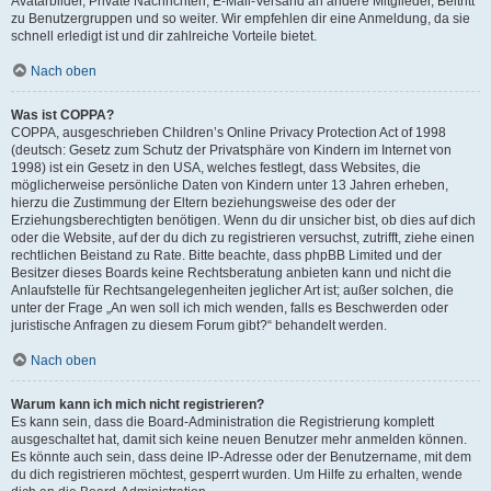
Avatarbilder, Private Nachrichten, E-Mail-Versand an andere Mitglieder, Beitritt
zu Benutzergruppen und so weiter. Wir empfehlen dir eine Anmeldung, da sie
schnell erledigt ist und dir zahlreiche Vorteile bietet.
Nach oben
Was ist COPPA?
COPPA, ausgeschrieben Children’s Online Privacy Protection Act of 1998
(deutsch: Gesetz zum Schutz der Privatsphäre von Kindern im Internet von
1998) ist ein Gesetz in den USA, welches festlegt, dass Websites, die
möglicherweise persönliche Daten von Kindern unter 13 Jahren erheben,
hierzu die Zustimmung der Eltern beziehungsweise des oder der
Erziehungsberechtigten benötigen. Wenn du dir unsicher bist, ob dies auf dich
oder die Website, auf der du dich zu registrieren versuchst, zutrifft, ziehe einen
rechtlichen Beistand zu Rate. Bitte beachte, dass phpBB Limited und der
Besitzer dieses Boards keine Rechtsberatung anbieten kann und nicht die
Anlaufstelle für Rechtsangelegenheiten jeglicher Art ist; außer solchen, die
unter der Frage „An wen soll ich mich wenden, falls es Beschwerden oder
juristische Anfragen zu diesem Forum gibt?“ behandelt werden.
Nach oben
Warum kann ich mich nicht registrieren?
Es kann sein, dass die Board-Administration die Registrierung komplett
ausgeschaltet hat, damit sich keine neuen Benutzer mehr anmelden können.
Es könnte auch sein, dass deine IP-Adresse oder der Benutzername, mit dem
du dich registrieren möchtest, gesperrt wurden. Um Hilfe zu erhalten, wende