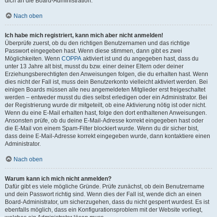
dich an die Board-Administration.
Nach oben
Ich habe mich registriert, kann mich aber nicht anmelden!
Überprüfe zuerst, ob du den richtigen Benutzernamen und das richtige
Passwort eingegeben hast. Wenn diese stimmen, dann gibt es zwei
Möglichkeiten. Wenn
COPPA
aktiviert ist und du angegeben hast, dass du
unter 13 Jahre alt bist, musst du bzw. einer deiner Eltern oder deiner
Erziehungsberechtigten den Anweisungen folgen, die du erhalten hast. Wenn
dies nicht der Fall ist, muss dein Benutzerkonto vielleicht aktiviert werden. Bei
einigen Boards müssen alle neu angemeldeten Mitglieder erst freigeschaltet
werden – entweder musst du dies selbst erledigen oder ein Administrator. Bei
der Registrierung wurde dir mitgeteilt, ob eine Aktivierung nötig ist oder nicht.
Wenn du eine E-Mail erhalten hast, folge den dort enthaltenen Anweisungen.
Ansonsten prüfe, ob du deine E-Mail-Adresse korrekt eingegeben hast oder
die E-Mail von einem Spam-Filter blockiert wurde. Wenn du dir sicher bist,
dass deine E-Mail-Adresse korrekt eingegeben wurde, dann kontaktiere einen
Administrator.
Nach oben
Warum kann ich mich nicht anmelden?
Dafür gibt es viele mögliche Gründe. Prüfe zunächst, ob dein Benutzername
und dein Passwort richtig sind. Wenn dies der Fall ist, wende dich an einen
Board-Administrator, um sicherzugehen, dass du nicht gesperrt wurdest. Es ist
ebenfalls möglich, dass ein Konfigurationsproblem mit der Website vorliegt,