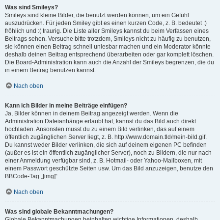
Was sind Smileys?
Smileys sind kleine Bilder, die benutzt werden können, um ein Gefühl
auszudrücken. Für jeden Smiley gibt es einen kurzen Code, z. B. bedeutet :)
fröhlich und :( traurig. Die Liste aller Smileys kannst du beim Verfassen eines
Beitrags sehen. Versuche bitte trotzdem, Smileys nicht zu häufig zu benutzen,
sie können einen Beitrag schnell unlesbar machen und ein Moderator könnte
deshalb deinen Beitrag entsprechend überarbeiten oder gar komplett löschen.
Die Board-Administration kann auch die Anzahl der Smileys begrenzen, die du
in einem Beitrag benutzen kannst.
Nach oben
Kann ich Bilder in meine Beiträge einfügen?
Ja, Bilder können in deinem Beitrag angezeigt werden. Wenn die
Administration Dateianhänge erlaubt hat, kannst du das Bild auch direkt
hochladen. Ansonsten musst du zu einem Bild verlinken, das auf einem
öffentlich zugänglichen Server liegt, z. B. http://www.domain.tld/mein-bild.gif.
Du kannst weder Bilder verlinken, die sich auf deinem eigenen PC befinden
(außer es ist ein öffentlich zugänglicher Server), noch zu Bildern, die nur nach
einer Anmeldung verfügbar sind, z. B. Hotmail- oder Yahoo-Mailboxen, mit
einem Passwort geschützte Seiten usw. Um das Bild anzuzeigen, benutze den
BBCode-Tag „[img]“.
Nach oben
Was sind globale Bekanntmachungen?
Globale Bekanntmachungen beinhalten wichtige Informationen, deshalb