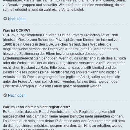
Avatarbilder, Private Nachrichten, E-Mail-Versand an andere Mitglieder, Beitritt
zu Benutzergruppen und so weiter. Wir empfehlen dir eine Anmeldung, da sie
schnell erledigt ist und dir zahlreiche Vorteile bietet.
Nach oben
Was ist COPPA?
COPPA, ausgeschrieben Children’s Online Privacy Protection Act of 1998
(deutsch: Gesetz zum Schutz der Privatsphäre von Kindern im Internet von
1998) ist ein Gesetz in den USA, welches festlegt, dass Websites, die
möglicherweise persönliche Daten von Kindern unter 13 Jahren erheben,
hierzu die Zustimmung der Eltern beziehungsweise des oder der
Erziehungsberechtigten benötigen. Wenn du dir unsicher bist, ob dies auf dich
oder die Website, auf der du dich zu registrieren versuchst, zutrifft, ziehe einen
rechtlichen Beistand zu Rate. Bitte beachte, dass phpBB Limited und der
Besitzer dieses Boards keine Rechtsberatung anbieten kann und nicht die
Anlaufstelle für Rechtsangelegenheiten jeglicher Art ist; außer solchen, die
unter der Frage „An wen soll ich mich wenden, falls es Beschwerden oder
juristische Anfragen zu diesem Forum gibt?“ behandelt werden.
Nach oben
Warum kann ich mich nicht registrieren?
Es kann sein, dass die Board-Administration die Registrierung komplett
ausgeschaltet hat, damit sich keine neuen Benutzer mehr anmelden können.
Es könnte auch sein, dass deine IP-Adresse oder der Benutzername, mit dem
du dich registrieren möchtest, gesperrt wurden. Um Hilfe zu erhalten, wende