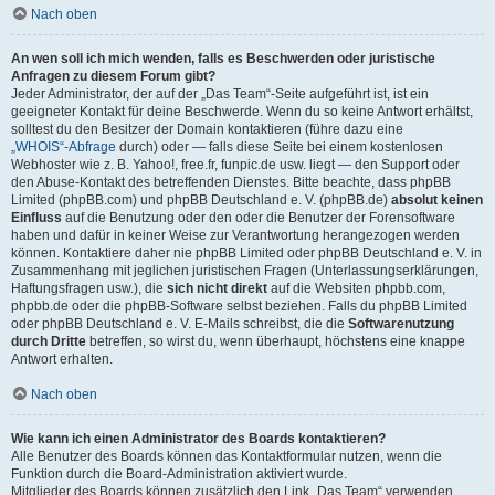
Nach oben
An wen soll ich mich wenden, falls es Beschwerden oder juristische
Anfragen zu diesem Forum gibt?
Jeder Administrator, der auf der „Das Team“-Seite aufgeführt ist, ist ein
geeigneter Kontakt für deine Beschwerde. Wenn du so keine Antwort erhältst,
solltest du den Besitzer der Domain kontaktieren (führe dazu eine
„WHOIS“-Abfrage
durch) oder — falls diese Seite bei einem kostenlosen
Webhoster wie z. B. Yahoo!, free.fr, funpic.de usw. liegt — den Support oder
den Abuse-Kontakt des betreffenden Dienstes. Bitte beachte, dass phpBB
Limited (phpBB.com) und phpBB Deutschland e. V. (phpBB.de)
absolut keinen
Einfluss
auf die Benutzung oder den oder die Benutzer der Forensoftware
haben und dafür in keiner Weise zur Verantwortung herangezogen werden
können. Kontaktiere daher nie phpBB Limited oder phpBB Deutschland e. V. in
Zusammenhang mit jeglichen juristischen Fragen (Unterlassungserklärungen,
Haftungsfragen usw.), die
sich nicht direkt
auf die Websiten phpbb.com,
phpbb.de oder die phpBB-Software selbst beziehen. Falls du phpBB Limited
oder phpBB Deutschland e. V. E-Mails schreibst, die die
Softwarenutzung
durch Dritte
betreffen, so wirst du, wenn überhaupt, höchstens eine knappe
Antwort erhalten.
Nach oben
Wie kann ich einen Administrator des Boards kontaktieren?
Alle Benutzer des Boards können das Kontaktformular nutzen, wenn die
Funktion durch die Board-Administration aktiviert wurde.
Mitglieder des Boards können zusätzlich den Link „Das Team“ verwenden.