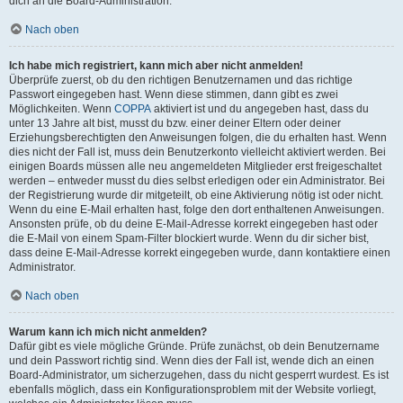
dich an die Board-Administration.
Nach oben
Ich habe mich registriert, kann mich aber nicht anmelden!
Überprüfe zuerst, ob du den richtigen Benutzernamen und das richtige
Passwort eingegeben hast. Wenn diese stimmen, dann gibt es zwei
Möglichkeiten. Wenn
COPPA
aktiviert ist und du angegeben hast, dass du
unter 13 Jahre alt bist, musst du bzw. einer deiner Eltern oder deiner
Erziehungsberechtigten den Anweisungen folgen, die du erhalten hast. Wenn
dies nicht der Fall ist, muss dein Benutzerkonto vielleicht aktiviert werden. Bei
einigen Boards müssen alle neu angemeldeten Mitglieder erst freigeschaltet
werden – entweder musst du dies selbst erledigen oder ein Administrator. Bei
der Registrierung wurde dir mitgeteilt, ob eine Aktivierung nötig ist oder nicht.
Wenn du eine E-Mail erhalten hast, folge den dort enthaltenen Anweisungen.
Ansonsten prüfe, ob du deine E-Mail-Adresse korrekt eingegeben hast oder
die E-Mail von einem Spam-Filter blockiert wurde. Wenn du dir sicher bist,
dass deine E-Mail-Adresse korrekt eingegeben wurde, dann kontaktiere einen
Administrator.
Nach oben
Warum kann ich mich nicht anmelden?
Dafür gibt es viele mögliche Gründe. Prüfe zunächst, ob dein Benutzername
und dein Passwort richtig sind. Wenn dies der Fall ist, wende dich an einen
Board-Administrator, um sicherzugehen, dass du nicht gesperrt wurdest. Es ist
ebenfalls möglich, dass ein Konfigurationsproblem mit der Website vorliegt,