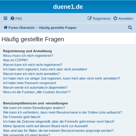
duene1.de
FAQ
Registrieren
Anmelden
S
Foren-Übersicht
Häufig gestellte Fragen
u
Häufig gestellte Fragen
c
h
Registrierung und Anmeldung
Wozu muss ich mich registrieren?
e
Was ist COPPA?
Warum kann ich mich nicht registrieren?
Ich habe mich registriert, kann mich aber nicht anmelden!
Warum kann ich mich nicht anmelden?
Ich habe mich vor einiger Zeit registriert, kann mich aber nicht mehr anmelden?!
Ich habe mein Passwort vergessen!
Warum werde ich automatisch abgemeldet?
Wozu ist die Funktion „Alle Cookies löschen“?
Benutzerpräferenzen und -einstellungen
Wie kann ich meine Einstellungen ändern?
Wie kann ich verhindern, dass mein Benutzername in der Online-Liste auftaucht?
Die Forenuhr geht falsch!
Ich habe die Zeitzone eingestellt, aber die Forenuhr geht immer noch falsch!
Meine Sprache steht auf diesem Board nicht zur Auswahl!
Was sind das für Bilder, die bei meinem Benutzernamen angezeigt werden?
Wie verwende ich einen Avatar?