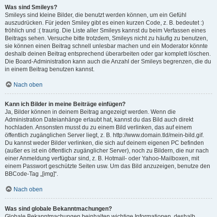
Was sind Smileys?
Smileys sind kleine Bilder, die benutzt werden können, um ein Gefühl
auszudrücken. Für jeden Smiley gibt es einen kurzen Code, z. B. bedeutet :)
fröhlich und :( traurig. Die Liste aller Smileys kannst du beim Verfassen eines
Beitrags sehen. Versuche bitte trotzdem, Smileys nicht zu häufig zu benutzen,
sie können einen Beitrag schnell unlesbar machen und ein Moderator könnte
deshalb deinen Beitrag entsprechend überarbeiten oder gar komplett löschen.
Die Board-Administration kann auch die Anzahl der Smileys begrenzen, die du
in einem Beitrag benutzen kannst.
Nach oben
Kann ich Bilder in meine Beiträge einfügen?
Ja, Bilder können in deinem Beitrag angezeigt werden. Wenn die
Administration Dateianhänge erlaubt hat, kannst du das Bild auch direkt
hochladen. Ansonsten musst du zu einem Bild verlinken, das auf einem
öffentlich zugänglichen Server liegt, z. B. http://www.domain.tld/mein-bild.gif.
Du kannst weder Bilder verlinken, die sich auf deinem eigenen PC befinden
(außer es ist ein öffentlich zugänglicher Server), noch zu Bildern, die nur nach
einer Anmeldung verfügbar sind, z. B. Hotmail- oder Yahoo-Mailboxen, mit
einem Passwort geschützte Seiten usw. Um das Bild anzuzeigen, benutze den
BBCode-Tag „[img]“.
Nach oben
Was sind globale Bekanntmachungen?
Globale Bekanntmachungen beinhalten wichtige Informationen, deshalb