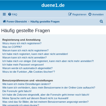
duene1.de
FAQ
Registrieren
Anmelden
S
Foren-Übersicht
Häufig gestellte Fragen
u
Häufig gestellte Fragen
c
h
Registrierung und Anmeldung
Wozu muss ich mich registrieren?
e
Was ist COPPA?
Warum kann ich mich nicht registrieren?
Ich habe mich registriert, kann mich aber nicht anmelden!
Warum kann ich mich nicht anmelden?
Ich habe mich vor einiger Zeit registriert, kann mich aber nicht mehr anmelden?!
Ich habe mein Passwort vergessen!
Warum werde ich automatisch abgemeldet?
Wozu ist die Funktion „Alle Cookies löschen“?
Benutzerpräferenzen und -einstellungen
Wie kann ich meine Einstellungen ändern?
Wie kann ich verhindern, dass mein Benutzername in der Online-Liste auftaucht?
Die Forenuhr geht falsch!
Ich habe die Zeitzone eingestellt, aber die Forenuhr geht immer noch falsch!
Meine Sprache steht auf diesem Board nicht zur Auswahl!
Was sind das für Bilder, die bei meinem Benutzernamen angezeigt werden?
Wie verwende ich einen Avatar?