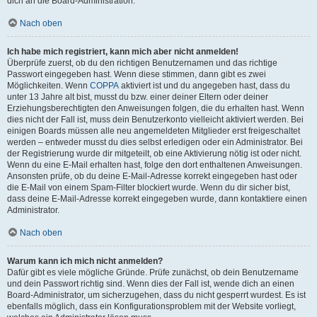
dich an die Board-Administration.
Nach oben
Ich habe mich registriert, kann mich aber nicht anmelden!
Überprüfe zuerst, ob du den richtigen Benutzernamen und das richtige
Passwort eingegeben hast. Wenn diese stimmen, dann gibt es zwei
Möglichkeiten. Wenn
COPPA
aktiviert ist und du angegeben hast, dass du
unter 13 Jahre alt bist, musst du bzw. einer deiner Eltern oder deiner
Erziehungsberechtigten den Anweisungen folgen, die du erhalten hast. Wenn
dies nicht der Fall ist, muss dein Benutzerkonto vielleicht aktiviert werden. Bei
einigen Boards müssen alle neu angemeldeten Mitglieder erst freigeschaltet
werden – entweder musst du dies selbst erledigen oder ein Administrator. Bei
der Registrierung wurde dir mitgeteilt, ob eine Aktivierung nötig ist oder nicht.
Wenn du eine E-Mail erhalten hast, folge den dort enthaltenen Anweisungen.
Ansonsten prüfe, ob du deine E-Mail-Adresse korrekt eingegeben hast oder
die E-Mail von einem Spam-Filter blockiert wurde. Wenn du dir sicher bist,
dass deine E-Mail-Adresse korrekt eingegeben wurde, dann kontaktiere einen
Administrator.
Nach oben
Warum kann ich mich nicht anmelden?
Dafür gibt es viele mögliche Gründe. Prüfe zunächst, ob dein Benutzername
und dein Passwort richtig sind. Wenn dies der Fall ist, wende dich an einen
Board-Administrator, um sicherzugehen, dass du nicht gesperrt wurdest. Es ist
ebenfalls möglich, dass ein Konfigurationsproblem mit der Website vorliegt,