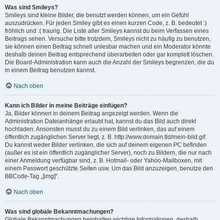
Was sind Smileys?
Smileys sind kleine Bilder, die benutzt werden können, um ein Gefühl
auszudrücken. Für jeden Smiley gibt es einen kurzen Code, z. B. bedeutet :)
fröhlich und :( traurig. Die Liste aller Smileys kannst du beim Verfassen eines
Beitrags sehen. Versuche bitte trotzdem, Smileys nicht zu häufig zu benutzen,
sie können einen Beitrag schnell unlesbar machen und ein Moderator könnte
deshalb deinen Beitrag entsprechend überarbeiten oder gar komplett löschen.
Die Board-Administration kann auch die Anzahl der Smileys begrenzen, die du
in einem Beitrag benutzen kannst.
Nach oben
Kann ich Bilder in meine Beiträge einfügen?
Ja, Bilder können in deinem Beitrag angezeigt werden. Wenn die
Administration Dateianhänge erlaubt hat, kannst du das Bild auch direkt
hochladen. Ansonsten musst du zu einem Bild verlinken, das auf einem
öffentlich zugänglichen Server liegt, z. B. http://www.domain.tld/mein-bild.gif.
Du kannst weder Bilder verlinken, die sich auf deinem eigenen PC befinden
(außer es ist ein öffentlich zugänglicher Server), noch zu Bildern, die nur nach
einer Anmeldung verfügbar sind, z. B. Hotmail- oder Yahoo-Mailboxen, mit
einem Passwort geschützte Seiten usw. Um das Bild anzuzeigen, benutze den
BBCode-Tag „[img]“.
Nach oben
Was sind globale Bekanntmachungen?
Globale Bekanntmachungen beinhalten wichtige Informationen, deshalb