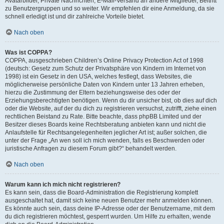
Avatarbilder, Private Nachrichten, E-Mail-Versand an andere Mitglieder, Beitritt
zu Benutzergruppen und so weiter. Wir empfehlen dir eine Anmeldung, da sie
schnell erledigt ist und dir zahlreiche Vorteile bietet.
Nach oben
Was ist COPPA?
COPPA, ausgeschrieben Children’s Online Privacy Protection Act of 1998
(deutsch: Gesetz zum Schutz der Privatsphäre von Kindern im Internet von
1998) ist ein Gesetz in den USA, welches festlegt, dass Websites, die
möglicherweise persönliche Daten von Kindern unter 13 Jahren erheben,
hierzu die Zustimmung der Eltern beziehungsweise des oder der
Erziehungsberechtigten benötigen. Wenn du dir unsicher bist, ob dies auf dich
oder die Website, auf der du dich zu registrieren versuchst, zutrifft, ziehe einen
rechtlichen Beistand zu Rate. Bitte beachte, dass phpBB Limited und der
Besitzer dieses Boards keine Rechtsberatung anbieten kann und nicht die
Anlaufstelle für Rechtsangelegenheiten jeglicher Art ist; außer solchen, die
unter der Frage „An wen soll ich mich wenden, falls es Beschwerden oder
juristische Anfragen zu diesem Forum gibt?“ behandelt werden.
Nach oben
Warum kann ich mich nicht registrieren?
Es kann sein, dass die Board-Administration die Registrierung komplett
ausgeschaltet hat, damit sich keine neuen Benutzer mehr anmelden können.
Es könnte auch sein, dass deine IP-Adresse oder der Benutzername, mit dem
du dich registrieren möchtest, gesperrt wurden. Um Hilfe zu erhalten, wende