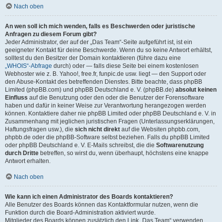
Nach oben
An wen soll ich mich wenden, falls es Beschwerden oder juristische
Anfragen zu diesem Forum gibt?
Jeder Administrator, der auf der „Das Team“-Seite aufgeführt ist, ist ein
geeigneter Kontakt für deine Beschwerde. Wenn du so keine Antwort erhältst,
solltest du den Besitzer der Domain kontaktieren (führe dazu eine
„WHOIS“-Abfrage
durch) oder — falls diese Seite bei einem kostenlosen
Webhoster wie z. B. Yahoo!, free.fr, funpic.de usw. liegt — den Support oder
den Abuse-Kontakt des betreffenden Dienstes. Bitte beachte, dass phpBB
Limited (phpBB.com) und phpBB Deutschland e. V. (phpBB.de)
absolut keinen
Einfluss
auf die Benutzung oder den oder die Benutzer der Forensoftware
haben und dafür in keiner Weise zur Verantwortung herangezogen werden
können. Kontaktiere daher nie phpBB Limited oder phpBB Deutschland e. V. in
Zusammenhang mit jeglichen juristischen Fragen (Unterlassungserklärungen,
Haftungsfragen usw.), die
sich nicht direkt
auf die Websiten phpbb.com,
phpbb.de oder die phpBB-Software selbst beziehen. Falls du phpBB Limited
oder phpBB Deutschland e. V. E-Mails schreibst, die die
Softwarenutzung
durch Dritte
betreffen, so wirst du, wenn überhaupt, höchstens eine knappe
Antwort erhalten.
Nach oben
Wie kann ich einen Administrator des Boards kontaktieren?
Alle Benutzer des Boards können das Kontaktformular nutzen, wenn die
Funktion durch die Board-Administration aktiviert wurde.
Mitglieder des Boards können zusätzlich den Link „Das Team“ verwenden.