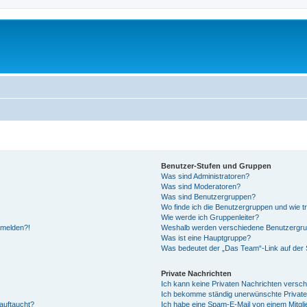
Benutzer-Stufen und Gruppen
Was sind Administratoren?
Was sind Moderatoren?
Was sind Benutzergruppen?
Wo finde ich die Benutzergruppen und wie tr
Wie werde ich Gruppenleiter?
anmelden?!
Weshalb werden verschiedene Benutzergrupp
Was ist eine Hauptgruppe?
Was bedeutet der „Das Team“-Link auf der S
Private Nachrichten
Ich kann keine Privaten Nachrichten versch
Ich bekomme ständig unerwünschte Private
auftaucht?
Ich habe eine Spam-E-Mail von einem Mitgli