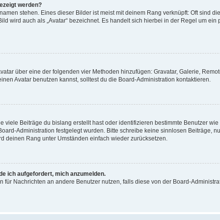
gezeigt werden?
amen stehen. Eines dieser Bilder ist meist mit deinem Rang verknüpft: Oft sind di
ld wird auch als „Avatar“ bezeichnet. Es handelt sich hierbei in der Regel um ein
 Avatar über eine der folgenden vier Methoden hinzufügen: Gravatar, Galerie, Rem
en Avatar benutzen kannst, solltest du die Board-Administration kontaktieren.
viele Beiträge du bislang erstellt hast oder identifizieren bestimmte Benutzer w
 Board-Administration festgelegt wurden. Bitte schreibe keine sinnlosen Beiträge
wird deinen Rang unter Umständen einfach wieder zurücksetzen.
rde ich aufgefordert, mich anzumelden.
ion für Nachrichten an andere Benutzer nutzen, falls diese von der Board-Administ