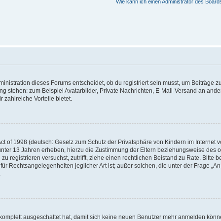
Wie kann ich einen Administrator des Board
istration dieses Forums entscheidet, ob du registriert sein musst, um Beiträge zu s
ung stehen: zum Beispiel Avatarbilder, Private Nachrichten, E-Mail-Versand an ander
 zahlreiche Vorteile bietet.
t of 1998 (deutsch: Gesetz zum Schutz der Privatsphäre von Kindern im Internet vo
unter 13 Jahren erheben, hierzu die Zustimmung der Eltern beziehungsweise des o
h zu registrieren versuchst, zutrifft, ziehe einen rechtlichen Beistand zu Rate. Bit
für Rechtsangelegenheiten jeglicher Art ist; außer solchen, die unter der Frage „
.
g komplett ausgeschaltet hat, damit sich keine neuen Benutzer mehr anmelden könn