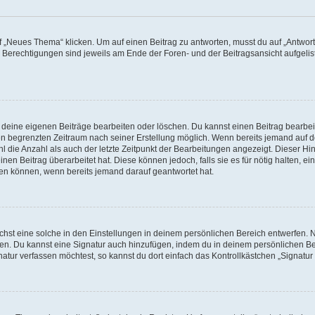
„Neues Thema“ klicken. Um auf einen Beitrag zu antworten, musst du auf „Antworte
e Berechtigungen sind jeweils am Ende der Foren- und der Beitragsansicht aufgeliste
r deine eigenen Beiträge bearbeiten oder löschen. Du kannst einen Beitrag bearbe
inen begrenzten Zeitraum nach seiner Erstellung möglich. Wenn bereits jemand auf de
 die Anzahl als auch der letzte Zeitpunkt der Bearbeitungen angezeigt. Dieser Hi
en Beitrag überarbeitet hat. Diese können jedoch, falls sie es für nötig halten, ei
hen können, wenn bereits jemand darauf geantwortet hat.
st eine solche in den Einstellungen in deinem persönlichen Bereich entwerfen. Na
eren. Du kannst eine Signatur auch hinzufügen, indem du in deinem persönlichen 
atur verfassen möchtest, so kannst du dort einfach das Kontrollkästchen „Signatu