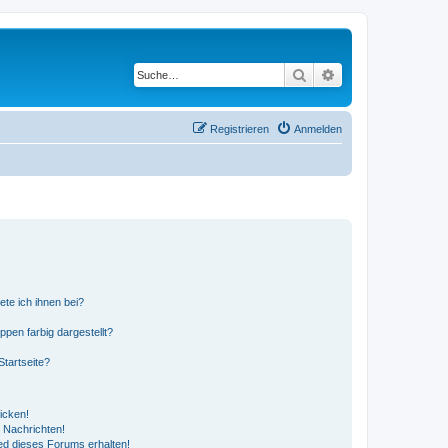
Suche
Erweiterte Suche
Registrieren
Anmelden
ete ich ihnen bei?
en farbig dargestellt?
tartseite?
icken!
 Nachrichten!
ed dieses Forums erhalten!