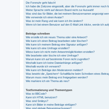
Die Forenuhr geht falsch!
Ich habe die Zeitzone eingestellt, aber die Forenuhr geht immer noch f
Meine Sprache steht auf diesem Board nicht zur Auswahl!
Was sind das für Bilder, die bei meinem Benutzernamen angezeigt we
Wie verwende ich einen Avatar?
Was ist mein Rang und wie kann ich ihn ändern?
Wenn ich bei einem Benutzer auf den E-Mail-Link klicke, werde ich au
Beiträge schreiben
Wie erstelle ich ein neues Thema oder eine Antwort?
Wie kann ich einen Beitrag bearbeiten oder löschen?
Wie kann ich meinem Beitrag eine Signatur anfügen?
Wie kann ich eine Umfrage erstellen?
Wieso kann ich nicht mehr Antwortmöglichkeiten erstellen?
Wie bearbeite oder lösche ich eine Umfrage?
Warum kann ich auf bestimmte Foren nicht zugreifen?
Weshalb kann ich keine Dateianhänge anfügen?
Weshalb wurde ich verwarnt?
Wie kann ich Beiträge den Moderatoren melden?
Was bewirkt die „Speichern“-Schaltfläche beim Schreiben eines Beitra
Warum muss mein Beitrag erst freigegeben werden?
Wie markiere ich ein Thema als neu?
Textformatierung und Thementypen
Was ist BBCode?
Kann ich HTML benutzen?
Was sind Smileys?
Kann ich Bilder in meine Beiträge einfügen?
Was sind globale Bekanntmachungen?