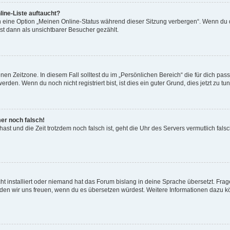
ine-Liste auftaucht?
n eine Option „Meinen Online-Status während dieser Sitzung verbergen“. Wenn du d
st dann als unsichtbarer Besucher gezählt.
en Zeitzone. In diesem Fall solltest du im „Persönlichen Bereich“ die für dich passe
den. Wenn du noch nicht registriert bist, ist dies ein guter Grund, dies jetzt zu tun
mer noch falsch!
t hast und die Zeit trotzdem noch falsch ist, geht die Uhr des Servers vermutlich fal
t installiert oder niemand hat das Forum bislang in deine Sprache übersetzt. Frag
, würden wir uns freuen, wenn du es übersetzen würdest. Weitere Informationen dazu