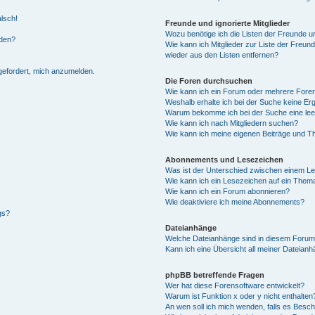
alsch!
Freunde und ignorierte Mitglieder
Wozu benötige ich die Listen der Freunde un
rden?
Wie kann ich Mitglieder zur Liste der Freund
wieder aus den Listen entfernen?
fgefordert, mich anzumelden.
Die Foren durchsuchen
Wie kann ich ein Forum oder mehrere For
Weshalb erhalte ich bei der Suche keine Er
Warum bekomme ich bei der Suche eine lee
Wie kann ich nach Mitgliedern suchen?
Wie kann ich meine eigenen Beiträge und T
Abonnements und Lesezeichen
Was ist der Unterschied zwischen einem L
Wie kann ich ein Lesezeichen auf ein Them
Wie kann ich ein Forum abonnieren?
Wie deaktiviere ich meine Abonnements?
gs?
Dateianhänge
Welche Dateianhänge sind in diesem Forum
Kann ich eine Übersicht all meiner Dateian
phpBB betreffende Fragen
Wer hat diese Forensoftware entwickelt?
Warum ist Funktion x oder y nicht enthalten
An wen soll ich mich wenden, falls es Besc