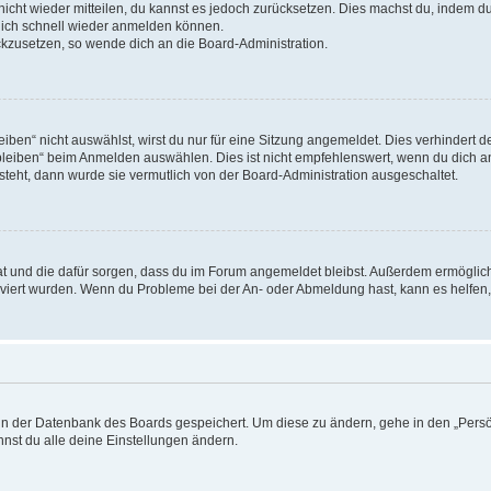
 nicht wieder mitteilen, du kannst es jedoch zurücksetzen. Dies machst du, indem 
 dich schnell wieder anmelden können.
ückzusetzen, so wende dich an die Board-Administration.
en“ nicht auswählst, wirst du nur für eine Sitzung angemeldet. Dies verhindert 
leiben“ beim Anmelden auswählen. Dies ist nicht empfehlenswert, wenn du dich an
 steht, dann wurde sie vermutlich von der Board-Administration ausgeschaltet.
 hat und die dafür sorgen, dass du im Forum angemeldet bleibst. Außerdem ermögli
tiviert wurden. Wenn du Probleme bei der An- oder Abmeldung hast, kann es helfen
n in der Datenbank des Boards gespeichert. Um diese zu ändern, gehe in den „Persö
nst du alle deine Einstellungen ändern.