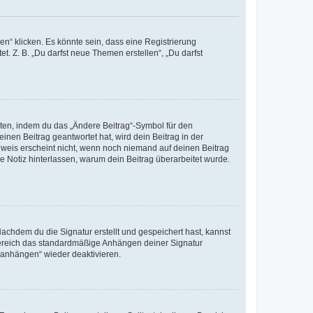
n“ klicken. Es könnte sein, dass eine Registrierung
t. Z. B. „Du darfst neue Themen erstellen“, „Du darfst
iten, indem du das „Ändere Beitrag“-Symbol für den
inen Beitrag geantwortet hat, wird dein Beitrag in der
nweis erscheint nicht, wenn noch niemand auf deinen Beitrag
ne Notiz hinterlassen, warum dein Beitrag überarbeitet wurde.
chdem du die Signatur erstellt und gespeichert hast, kannst
Bereich das standardmäßige Anhängen deiner Signatur
r anhängen“ wieder deaktivieren.