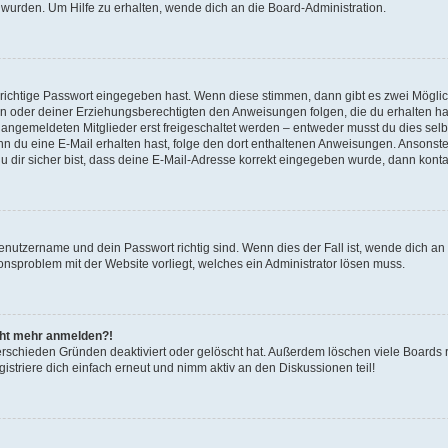
 wurden. Um Hilfe zu erhalten, wende dich an die Board-Administration.
 richtige Passwort eingegeben hast. Wenn diese stimmen, dann gibt es zwei Mögl
tern oder deiner Erziehungsberechtigten den Anweisungen folgen, die du erhalten ha
u angemeldeten Mitglieder erst freigeschaltet werden – entweder musst du dies selbs
. Wenn du eine E-Mail erhalten hast, folge den dort enthaltenen Anweisungen. Ansons
 dir sicher bist, dass deine E-Mail-Adresse korrekt eingegeben wurde, dann kontak
Benutzername und dein Passwort richtig sind. Wenn dies der Fall ist, wende dich a
ionsproblem mit der Website vorliegt, welches ein Administrator lösen muss.
icht mehr anmelden?!
erschieden Gründen deaktiviert oder gelöscht hat. Außerdem löschen viele Boards r
triere dich einfach erneut und nimm aktiv an den Diskussionen teil!