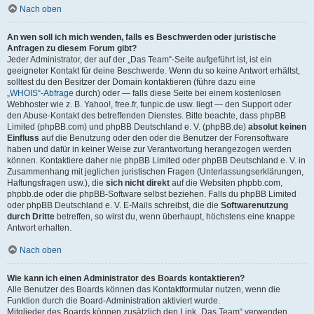
Nach oben
An wen soll ich mich wenden, falls es Beschwerden oder juristische
Anfragen zu diesem Forum gibt?
Jeder Administrator, der auf der „Das Team“-Seite aufgeführt ist, ist ein
geeigneter Kontakt für deine Beschwerde. Wenn du so keine Antwort erhältst,
solltest du den Besitzer der Domain kontaktieren (führe dazu eine
„WHOIS“-Abfrage
durch) oder — falls diese Seite bei einem kostenlosen
Webhoster wie z. B. Yahoo!, free.fr, funpic.de usw. liegt — den Support oder
den Abuse-Kontakt des betreffenden Dienstes. Bitte beachte, dass phpBB
Limited (phpBB.com) und phpBB Deutschland e. V. (phpBB.de)
absolut keinen
Einfluss
auf die Benutzung oder den oder die Benutzer der Forensoftware
haben und dafür in keiner Weise zur Verantwortung herangezogen werden
können. Kontaktiere daher nie phpBB Limited oder phpBB Deutschland e. V. in
Zusammenhang mit jeglichen juristischen Fragen (Unterlassungserklärungen,
Haftungsfragen usw.), die
sich nicht direkt
auf die Websiten phpbb.com,
phpbb.de oder die phpBB-Software selbst beziehen. Falls du phpBB Limited
oder phpBB Deutschland e. V. E-Mails schreibst, die die
Softwarenutzung
durch Dritte
betreffen, so wirst du, wenn überhaupt, höchstens eine knappe
Antwort erhalten.
Nach oben
Wie kann ich einen Administrator des Boards kontaktieren?
Alle Benutzer des Boards können das Kontaktformular nutzen, wenn die
Funktion durch die Board-Administration aktiviert wurde.
Mitglieder des Boards können zusätzlich den Link „Das Team“ verwenden.