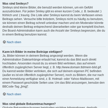
Was sind Smileys?
Smileys sind kleine Bilder, die benutzt werden können, um ein Gefühl
auszudrücken. Für jeden Smiley gibt es einen kurzen Code, z. B. bedeutet :)
fröhlich und :( traurig. Die Liste aller Smileys kannst du beim Verfassen eines
Beitrags sehen. Versuche bitte trotzdem, Smileys nicht zu häufig zu benutzen,
sie können einen Beitrag schnell unlesbar machen und ein Moderator könnte
deshalb deinen Beitrag entsprechend überarbeiten oder gar komplett löschen.
Die Board-Administration kann auch die Anzahl der Smileys begrenzen, die du
in einem Beitrag benutzen kannst.
Nach oben
Kann ich Bilder in meine Beiträge einfügen?
Ja, Bilder können in deinem Beitrag angezeigt werden. Wenn die
Administration Dateianhänge erlaubt hat, kannst du das Bild auch direkt
hochladen. Ansonsten musst du zu einem Bild verlinken, das auf einem
öffentlich zugänglichen Server liegt, z. B. http://www.domain.tld/mein-bild.gif.
Du kannst weder Bilder verlinken, die sich auf deinem eigenen PC befinden
(außer es ist ein öffentlich zugänglicher Server), noch zu Bildern, die nur nach
einer Anmeldung verfügbar sind, z. B. Hotmail- oder Yahoo-Mailboxen, mit
einem Passwort geschützte Seiten usw. Um das Bild anzuzeigen, benutze den
BBCode-Tag „[img]“.
Nach oben
Was sind globale Bekanntmachungen?
Globale Bekanntmachungen beinhalten wichtige Informationen, deshalb