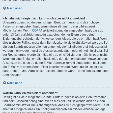
dich an die Board-Administration.
Nach oben
Ich habe mich registriert, kann mich aber nicht anmelden!
Überprüfe zuerst, ob du den richtigen Benutzernamen und das richtige
Passwort eingegeben hast. Wenn diese stimmen, dann gibt es zwei
Möglichkeiten. Wenn
COPPA
aktiviert ist und du angegeben hast, dass du
unter 13 Jahre alt bist, musst du bzw. einer deiner Eltern oder deiner
Erziehungsberechtigten den Anweisungen folgen, die du erhalten hast. Wenn
dies nicht der Fall ist, muss dein Benutzerkonto vielleicht aktiviert werden. Bei
einigen Boards müssen alle neu angemeldeten Mitglieder erst freigeschaltet
werden – entweder musst du dies selbst erledigen oder ein Administrator. Bei
der Registrierung wurde dir mitgeteilt, ob eine Aktivierung nötig ist oder nicht.
Wenn du eine E-Mail erhalten hast, folge den dort enthaltenen Anweisungen.
Ansonsten prüfe, ob du deine E-Mail-Adresse korrekt eingegeben hast oder
die E-Mail von einem Spam-Filter blockiert wurde. Wenn du dir sicher bist,
dass deine E-Mail-Adresse korrekt eingegeben wurde, dann kontaktiere einen
Administrator.
Nach oben
Warum kann ich mich nicht anmelden?
Dafür gibt es viele mögliche Gründe. Prüfe zunächst, ob dein Benutzername
und dein Passwort richtig sind. Wenn dies der Fall ist, wende dich an einen
Board-Administrator, um sicherzugehen, dass du nicht gesperrt wurdest. Es ist
ebenfalls möglich, dass ein Konfigurationsproblem mit der Website vorliegt,