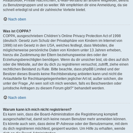
Avatarbilder, Private Nachrichten, E-Mail-Versand an andere Mitglieder, Beitritt
zu Benutzergruppen und so weiter. Wir empfehlen dir eine Anmeldung, da sie
schnell erledigt ist und dir zahlreiche Vorteile bietet.
Nach oben
Was ist COPPA?
COPPA, ausgeschrieben Children’s Online Privacy Protection Act of 1998
(deutsch: Gesetz zum Schutz der Privatsphäre von Kindern im Internet von
1998) ist ein Gesetz in den USA, welches festlegt, dass Websites, die
möglicherweise persönliche Daten von Kindern unter 13 Jahren erheben,
hierzu die Zustimmung der Eltern beziehungsweise des oder der
Erziehungsberechtigten benötigen. Wenn du dir unsicher bist, ob dies auf dich
oder die Website, auf der du dich zu registrieren versuchst, zutrifft, ziehe einen
rechtlichen Beistand zu Rate. Bitte beachte, dass phpBB Limited und der
Besitzer dieses Boards keine Rechtsberatung anbieten kann und nicht die
Anlaufstelle für Rechtsangelegenheiten jeglicher Art ist; außer solchen, die
unter der Frage „An wen soll ich mich wenden, falls es Beschwerden oder
juristische Anfragen zu diesem Forum gibt?“ behandelt werden.
Nach oben
Warum kann ich mich nicht registrieren?
Es kann sein, dass die Board-Administration die Registrierung komplett
ausgeschaltet hat, damit sich keine neuen Benutzer mehr anmelden können.
Es könnte auch sein, dass deine IP-Adresse oder der Benutzername, mit dem
du dich registrieren möchtest, gesperrt wurden. Um Hilfe zu erhalten, wende