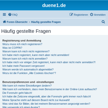
duene1.de
FAQ
Registrieren
Anmelden
S
Foren-Übersicht
Häufig gestellte Fragen
u
Häufig gestellte Fragen
c
h
Registrierung und Anmeldung
Wozu muss ich mich registrieren?
e
Was ist COPPA?
Warum kann ich mich nicht registrieren?
Ich habe mich registriert, kann mich aber nicht anmelden!
Warum kann ich mich nicht anmelden?
Ich habe mich vor einiger Zeit registriert, kann mich aber nicht mehr anmelden?!
Ich habe mein Passwort vergessen!
Warum werde ich automatisch abgemeldet?
Wozu ist die Funktion „Alle Cookies löschen“?
Benutzerpräferenzen und -einstellungen
Wie kann ich meine Einstellungen ändern?
Wie kann ich verhindern, dass mein Benutzername in der Online-Liste auftaucht?
Die Forenuhr geht falsch!
Ich habe die Zeitzone eingestellt, aber die Forenuhr geht immer noch falsch!
Meine Sprache steht auf diesem Board nicht zur Auswahl!
Was sind das für Bilder, die bei meinem Benutzernamen angezeigt werden?
Wie verwende ich einen Avatar?