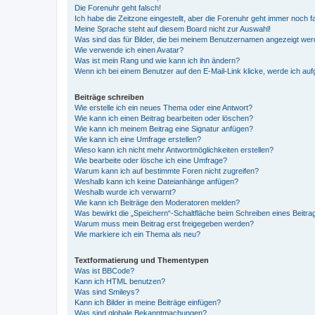
Die Forenuhr geht falsch!
Ich habe die Zeitzone eingestellt, aber die Forenuhr geht immer noch f
Meine Sprache steht auf diesem Board nicht zur Auswahl!
Was sind das für Bilder, die bei meinem Benutzernamen angezeigt we
Wie verwende ich einen Avatar?
Was ist mein Rang und wie kann ich ihn ändern?
Wenn ich bei einem Benutzer auf den E-Mail-Link klicke, werde ich au
Beiträge schreiben
Wie erstelle ich ein neues Thema oder eine Antwort?
Wie kann ich einen Beitrag bearbeiten oder löschen?
Wie kann ich meinem Beitrag eine Signatur anfügen?
Wie kann ich eine Umfrage erstellen?
Wieso kann ich nicht mehr Antwortmöglichkeiten erstellen?
Wie bearbeite oder lösche ich eine Umfrage?
Warum kann ich auf bestimmte Foren nicht zugreifen?
Weshalb kann ich keine Dateianhänge anfügen?
Weshalb wurde ich verwarnt?
Wie kann ich Beiträge den Moderatoren melden?
Was bewirkt die „Speichern“-Schaltfläche beim Schreiben eines Beitra
Warum muss mein Beitrag erst freigegeben werden?
Wie markiere ich ein Thema als neu?
Textformatierung und Thementypen
Was ist BBCode?
Kann ich HTML benutzen?
Was sind Smileys?
Kann ich Bilder in meine Beiträge einfügen?
Was sind globale Bekanntmachungen?