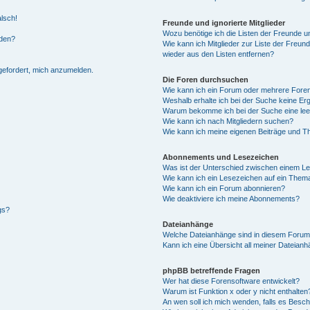
alsch!
Freunde und ignorierte Mitglieder
Wozu benötige ich die Listen der Freunde un
rden?
Wie kann ich Mitglieder zur Liste der Freund
wieder aus den Listen entfernen?
fgefordert, mich anzumelden.
Die Foren durchsuchen
Wie kann ich ein Forum oder mehrere For
Weshalb erhalte ich bei der Suche keine Er
Warum bekomme ich bei der Suche eine lee
Wie kann ich nach Mitgliedern suchen?
Wie kann ich meine eigenen Beiträge und T
Abonnements und Lesezeichen
Was ist der Unterschied zwischen einem L
Wie kann ich ein Lesezeichen auf ein Them
Wie kann ich ein Forum abonnieren?
Wie deaktiviere ich meine Abonnements?
gs?
Dateianhänge
Welche Dateianhänge sind in diesem Forum
Kann ich eine Übersicht all meiner Dateian
phpBB betreffende Fragen
Wer hat diese Forensoftware entwickelt?
Warum ist Funktion x oder y nicht enthalten
An wen soll ich mich wenden, falls es Besc