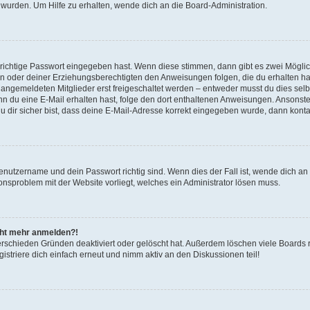
 wurden. Um Hilfe zu erhalten, wende dich an die Board-Administration.
 richtige Passwort eingegeben hast. Wenn diese stimmen, dann gibt es zwei Mögl
tern oder deiner Erziehungsberechtigten den Anweisungen folgen, die du erhalten ha
u angemeldeten Mitglieder erst freigeschaltet werden – entweder musst du dies selbs
. Wenn du eine E-Mail erhalten hast, folge den dort enthaltenen Anweisungen. Ansons
 dir sicher bist, dass deine E-Mail-Adresse korrekt eingegeben wurde, dann kontak
Benutzername und dein Passwort richtig sind. Wenn dies der Fall ist, wende dich a
ionsproblem mit der Website vorliegt, welches ein Administrator lösen muss.
icht mehr anmelden?!
erschieden Gründen deaktiviert oder gelöscht hat. Außerdem löschen viele Boards r
triere dich einfach erneut und nimm aktiv an den Diskussionen teil!