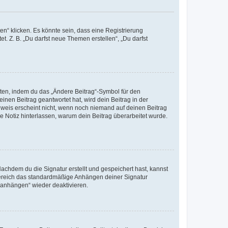
n“ klicken. Es könnte sein, dass eine Registrierung
t. Z. B. „Du darfst neue Themen erstellen“, „Du darfst
iten, indem du das „Ändere Beitrag“-Symbol für den
inen Beitrag geantwortet hat, wird dein Beitrag in der
nweis erscheint nicht, wenn noch niemand auf deinen Beitrag
ne Notiz hinterlassen, warum dein Beitrag überarbeitet wurde.
chdem du die Signatur erstellt und gespeichert hast, kannst
Bereich das standardmäßige Anhängen deiner Signatur
r anhängen“ wieder deaktivieren.