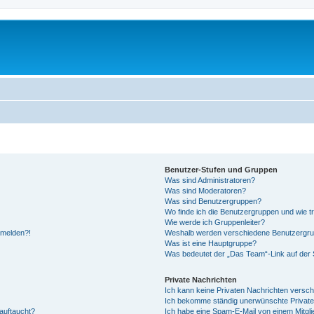
Benutzer-Stufen und Gruppen
Was sind Administratoren?
Was sind Moderatoren?
Was sind Benutzergruppen?
Wo finde ich die Benutzergruppen und wie tr
Wie werde ich Gruppenleiter?
anmelden?!
Weshalb werden verschiedene Benutzergrupp
Was ist eine Hauptgruppe?
Was bedeutet der „Das Team“-Link auf der S
Private Nachrichten
Ich kann keine Privaten Nachrichten versch
Ich bekomme ständig unerwünschte Private
auftaucht?
Ich habe eine Spam-E-Mail von einem Mitgli