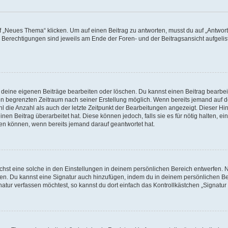
„Neues Thema“ klicken. Um auf einen Beitrag zu antworten, musst du auf „Antworte
e Berechtigungen sind jeweils am Ende der Foren- und der Beitragsansicht aufgeliste
r deine eigenen Beiträge bearbeiten oder löschen. Du kannst einen Beitrag bearbe
inen begrenzten Zeitraum nach seiner Erstellung möglich. Wenn bereits jemand auf de
 die Anzahl als auch der letzte Zeitpunkt der Bearbeitungen angezeigt. Dieser Hi
en Beitrag überarbeitet hat. Diese können jedoch, falls sie es für nötig halten, ei
hen können, wenn bereits jemand darauf geantwortet hat.
st eine solche in den Einstellungen in deinem persönlichen Bereich entwerfen. Na
eren. Du kannst eine Signatur auch hinzufügen, indem du in deinem persönlichen 
atur verfassen möchtest, so kannst du dort einfach das Kontrollkästchen „Signatu