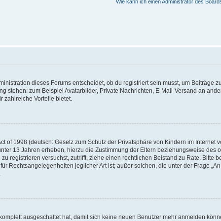
Wie kann ich einen Administrator des Board
istration dieses Forums entscheidet, ob du registriert sein musst, um Beiträge zu s
ung stehen: zum Beispiel Avatarbilder, Private Nachrichten, E-Mail-Versand an ander
 zahlreiche Vorteile bietet.
t of 1998 (deutsch: Gesetz zum Schutz der Privatsphäre von Kindern im Internet vo
unter 13 Jahren erheben, hierzu die Zustimmung der Eltern beziehungsweise des o
h zu registrieren versuchst, zutrifft, ziehe einen rechtlichen Beistand zu Rate. Bit
für Rechtsangelegenheiten jeglicher Art ist; außer solchen, die unter der Frage „
.
g komplett ausgeschaltet hat, damit sich keine neuen Benutzer mehr anmelden könn