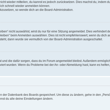
 nicht wieder mitteilen, du kannst es jedoch zurücksetzen. Dies machst du, indem 
 dich schnell wieder anmelden können.
ückzusetzen, so wende dich an die Board-Administration.
en“ nicht auswählst, wirst du nur für eine Sitzung angemeldet. Dies verhindert 
leiben“ beim Anmelden auswählen. Dies ist nicht empfehlenswert, wenn du dich an
 steht, dann wurde sie vermutlich von der Board-Administration ausgeschaltet.
 hat und die dafür sorgen, dass du im Forum angemeldet bleibst. Außerdem ermögli
tiviert wurden. Wenn du Probleme bei der An- oder Abmeldung hast, kann es helfen
n in der Datenbank des Boards gespeichert. Um diese zu ändern, gehe in den „Persö
nst du alle deine Einstellungen ändern.