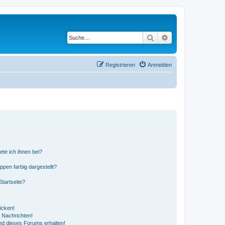
Suche
Erweiterte Suche
Registrieren
Anmelden
ete ich ihnen bei?
en farbig dargestellt?
tartseite?
icken!
 Nachrichten!
ed dieses Forums erhalten!