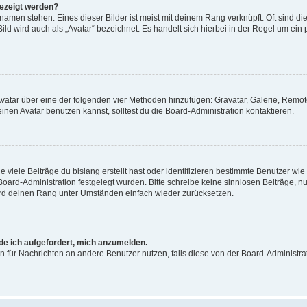
gezeigt werden?
amen stehen. Eines dieser Bilder ist meist mit deinem Rang verknüpft: Oft sind di
ld wird auch als „Avatar“ bezeichnet. Es handelt sich hierbei in der Regel um ein
 Avatar über eine der folgenden vier Methoden hinzufügen: Gravatar, Galerie, Rem
en Avatar benutzen kannst, solltest du die Board-Administration kontaktieren.
viele Beiträge du bislang erstellt hast oder identifizieren bestimmte Benutzer w
 Board-Administration festgelegt wurden. Bitte schreibe keine sinnlosen Beiträge
wird deinen Rang unter Umständen einfach wieder zurücksetzen.
rde ich aufgefordert, mich anzumelden.
ion für Nachrichten an andere Benutzer nutzen, falls diese von der Board-Administ