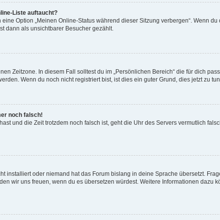
ine-Liste auftaucht?
n eine Option „Meinen Online-Status während dieser Sitzung verbergen“. Wenn du d
st dann als unsichtbarer Besucher gezählt.
en Zeitzone. In diesem Fall solltest du im „Persönlichen Bereich“ die für dich passe
den. Wenn du noch nicht registriert bist, ist dies ein guter Grund, dies jetzt zu tun
mer noch falsch!
t hast und die Zeit trotzdem noch falsch ist, geht die Uhr des Servers vermutlich fal
t installiert oder niemand hat das Forum bislang in deine Sprache übersetzt. Frag
, würden wir uns freuen, wenn du es übersetzen würdest. Weitere Informationen dazu