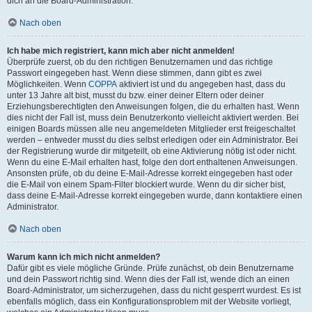
dich an die Board-Administration.
Nach oben
Ich habe mich registriert, kann mich aber nicht anmelden!
Überprüfe zuerst, ob du den richtigen Benutzernamen und das richtige
Passwort eingegeben hast. Wenn diese stimmen, dann gibt es zwei
Möglichkeiten. Wenn
COPPA
aktiviert ist und du angegeben hast, dass du
unter 13 Jahre alt bist, musst du bzw. einer deiner Eltern oder deiner
Erziehungsberechtigten den Anweisungen folgen, die du erhalten hast. Wenn
dies nicht der Fall ist, muss dein Benutzerkonto vielleicht aktiviert werden. Bei
einigen Boards müssen alle neu angemeldeten Mitglieder erst freigeschaltet
werden – entweder musst du dies selbst erledigen oder ein Administrator. Bei
der Registrierung wurde dir mitgeteilt, ob eine Aktivierung nötig ist oder nicht.
Wenn du eine E-Mail erhalten hast, folge den dort enthaltenen Anweisungen.
Ansonsten prüfe, ob du deine E-Mail-Adresse korrekt eingegeben hast oder
die E-Mail von einem Spam-Filter blockiert wurde. Wenn du dir sicher bist,
dass deine E-Mail-Adresse korrekt eingegeben wurde, dann kontaktiere einen
Administrator.
Nach oben
Warum kann ich mich nicht anmelden?
Dafür gibt es viele mögliche Gründe. Prüfe zunächst, ob dein Benutzername
und dein Passwort richtig sind. Wenn dies der Fall ist, wende dich an einen
Board-Administrator, um sicherzugehen, dass du nicht gesperrt wurdest. Es ist
ebenfalls möglich, dass ein Konfigurationsproblem mit der Website vorliegt,