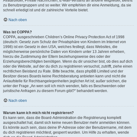
Avatarbilder, Private Nachrichten, E-Mail-Versand an andere Mitglieder, Beitritt
zu Benutzergruppen und so weiter. Wir empfehlen dir eine Anmeldung, da sie
schnell erledigt ist und dir zahlreiche Vorteile bietet.
Nach oben
Was ist COPPA?
COPPA, ausgeschrieben Children’s Online Privacy Protection Act of 1998
(deutsch: Gesetz zum Schutz der Privatsphäre von Kindern im Internet von
1998) ist ein Gesetz in den USA, welches festlegt, dass Websites, die
möglicherweise persönliche Daten von Kindern unter 13 Jahren erheben,
hierzu die Zustimmung der Eltern beziehungsweise des oder der
Erziehungsberechtigten benötigen. Wenn du dir unsicher bist, ob dies auf dich
oder die Website, auf der du dich zu registrieren versuchst, zutrifft, ziehe einen
rechtlichen Beistand zu Rate. Bitte beachte, dass phpBB Limited und der
Besitzer dieses Boards keine Rechtsberatung anbieten kann und nicht die
Anlaufstelle für Rechtsangelegenheiten jeglicher Art ist; außer solchen, die
unter der Frage „An wen soll ich mich wenden, falls es Beschwerden oder
juristische Anfragen zu diesem Forum gibt?“ behandelt werden.
Nach oben
Warum kann ich mich nicht registrieren?
Es kann sein, dass die Board-Administration die Registrierung komplett
ausgeschaltet hat, damit sich keine neuen Benutzer mehr anmelden können.
Es könnte auch sein, dass deine IP-Adresse oder der Benutzername, mit dem
du dich registrieren möchtest, gesperrt wurden. Um Hilfe zu erhalten, wende