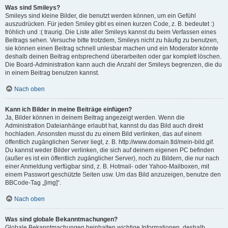
Was sind Smileys?
Smileys sind kleine Bilder, die benutzt werden können, um ein Gefühl
auszudrücken. Für jeden Smiley gibt es einen kurzen Code, z. B. bedeutet :)
fröhlich und :( traurig. Die Liste aller Smileys kannst du beim Verfassen eines
Beitrags sehen. Versuche bitte trotzdem, Smileys nicht zu häufig zu benutzen,
sie können einen Beitrag schnell unlesbar machen und ein Moderator könnte
deshalb deinen Beitrag entsprechend überarbeiten oder gar komplett löschen.
Die Board-Administration kann auch die Anzahl der Smileys begrenzen, die du
in einem Beitrag benutzen kannst.
Nach oben
Kann ich Bilder in meine Beiträge einfügen?
Ja, Bilder können in deinem Beitrag angezeigt werden. Wenn die
Administration Dateianhänge erlaubt hat, kannst du das Bild auch direkt
hochladen. Ansonsten musst du zu einem Bild verlinken, das auf einem
öffentlich zugänglichen Server liegt, z. B. http://www.domain.tld/mein-bild.gif.
Du kannst weder Bilder verlinken, die sich auf deinem eigenen PC befinden
(außer es ist ein öffentlich zugänglicher Server), noch zu Bildern, die nur nach
einer Anmeldung verfügbar sind, z. B. Hotmail- oder Yahoo-Mailboxen, mit
einem Passwort geschützte Seiten usw. Um das Bild anzuzeigen, benutze den
BBCode-Tag „[img]“.
Nach oben
Was sind globale Bekanntmachungen?
Globale Bekanntmachungen beinhalten wichtige Informationen, deshalb