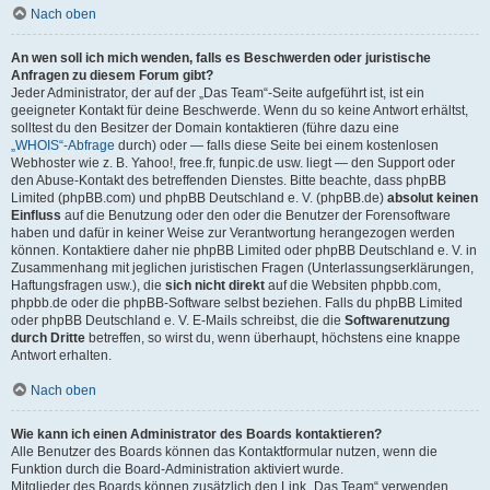
Nach oben
An wen soll ich mich wenden, falls es Beschwerden oder juristische
Anfragen zu diesem Forum gibt?
Jeder Administrator, der auf der „Das Team“-Seite aufgeführt ist, ist ein
geeigneter Kontakt für deine Beschwerde. Wenn du so keine Antwort erhältst,
solltest du den Besitzer der Domain kontaktieren (führe dazu eine
„WHOIS“-Abfrage
durch) oder — falls diese Seite bei einem kostenlosen
Webhoster wie z. B. Yahoo!, free.fr, funpic.de usw. liegt — den Support oder
den Abuse-Kontakt des betreffenden Dienstes. Bitte beachte, dass phpBB
Limited (phpBB.com) und phpBB Deutschland e. V. (phpBB.de)
absolut keinen
Einfluss
auf die Benutzung oder den oder die Benutzer der Forensoftware
haben und dafür in keiner Weise zur Verantwortung herangezogen werden
können. Kontaktiere daher nie phpBB Limited oder phpBB Deutschland e. V. in
Zusammenhang mit jeglichen juristischen Fragen (Unterlassungserklärungen,
Haftungsfragen usw.), die
sich nicht direkt
auf die Websiten phpbb.com,
phpbb.de oder die phpBB-Software selbst beziehen. Falls du phpBB Limited
oder phpBB Deutschland e. V. E-Mails schreibst, die die
Softwarenutzung
durch Dritte
betreffen, so wirst du, wenn überhaupt, höchstens eine knappe
Antwort erhalten.
Nach oben
Wie kann ich einen Administrator des Boards kontaktieren?
Alle Benutzer des Boards können das Kontaktformular nutzen, wenn die
Funktion durch die Board-Administration aktiviert wurde.
Mitglieder des Boards können zusätzlich den Link „Das Team“ verwenden.