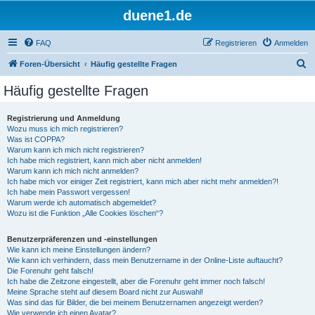
duene1.de
FAQ
Registrieren
Anmelden
S
Foren-Übersicht
Häufig gestellte Fragen
u
Häufig gestellte Fragen
c
h
Registrierung und Anmeldung
Wozu muss ich mich registrieren?
e
Was ist COPPA?
Warum kann ich mich nicht registrieren?
Ich habe mich registriert, kann mich aber nicht anmelden!
Warum kann ich mich nicht anmelden?
Ich habe mich vor einiger Zeit registriert, kann mich aber nicht mehr anmelden?!
Ich habe mein Passwort vergessen!
Warum werde ich automatisch abgemeldet?
Wozu ist die Funktion „Alle Cookies löschen“?
Benutzerpräferenzen und -einstellungen
Wie kann ich meine Einstellungen ändern?
Wie kann ich verhindern, dass mein Benutzername in der Online-Liste auftaucht?
Die Forenuhr geht falsch!
Ich habe die Zeitzone eingestellt, aber die Forenuhr geht immer noch falsch!
Meine Sprache steht auf diesem Board nicht zur Auswahl!
Was sind das für Bilder, die bei meinem Benutzernamen angezeigt werden?
Wie verwende ich einen Avatar?