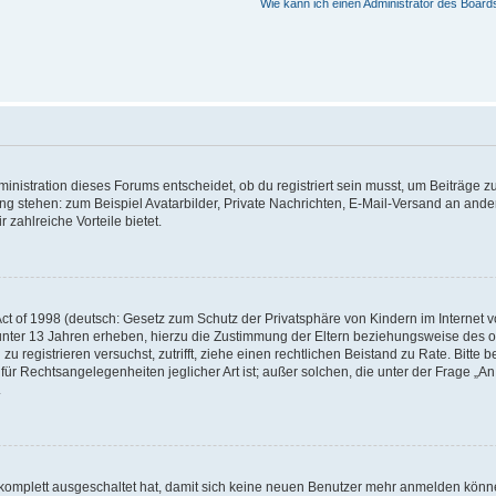
Wie kann ich einen Administrator des Board
istration dieses Forums entscheidet, ob du registriert sein musst, um Beiträge zu s
ung stehen: zum Beispiel Avatarbilder, Private Nachrichten, E-Mail-Versand an ander
 zahlreiche Vorteile bietet.
t of 1998 (deutsch: Gesetz zum Schutz der Privatsphäre von Kindern im Internet vo
unter 13 Jahren erheben, hierzu die Zustimmung der Eltern beziehungsweise des o
h zu registrieren versuchst, zutrifft, ziehe einen rechtlichen Beistand zu Rate. Bit
für Rechtsangelegenheiten jeglicher Art ist; außer solchen, die unter der Frage „
.
g komplett ausgeschaltet hat, damit sich keine neuen Benutzer mehr anmelden könn