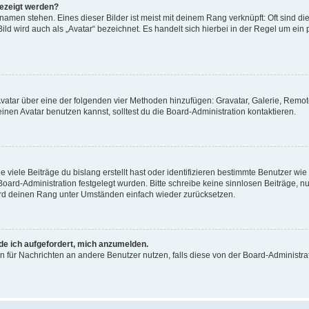
gezeigt werden?
amen stehen. Eines dieser Bilder ist meist mit deinem Rang verknüpft: Oft sind di
ld wird auch als „Avatar“ bezeichnet. Es handelt sich hierbei in der Regel um ein
 Avatar über eine der folgenden vier Methoden hinzufügen: Gravatar, Galerie, Rem
en Avatar benutzen kannst, solltest du die Board-Administration kontaktieren.
viele Beiträge du bislang erstellt hast oder identifizieren bestimmte Benutzer w
 Board-Administration festgelegt wurden. Bitte schreibe keine sinnlosen Beiträge
wird deinen Rang unter Umständen einfach wieder zurücksetzen.
rde ich aufgefordert, mich anzumelden.
ion für Nachrichten an andere Benutzer nutzen, falls diese von der Board-Administ