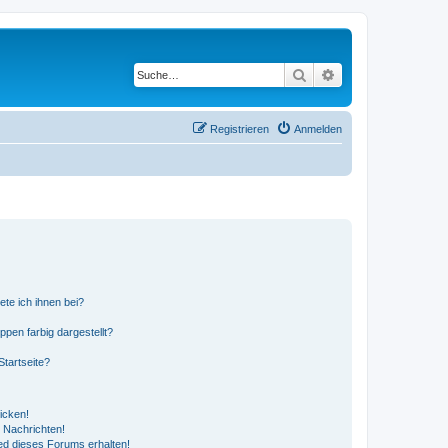
Suche
Erweiterte Suche
Registrieren
Anmelden
ete ich ihnen bei?
en farbig dargestellt?
tartseite?
icken!
 Nachrichten!
ed dieses Forums erhalten!