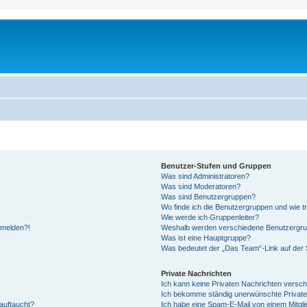
Benutzer-Stufen und Gruppen
Was sind Administratoren?
Was sind Moderatoren?
Was sind Benutzergruppen?
Wo finde ich die Benutzergruppen und wie tr
Wie werde ich Gruppenleiter?
anmelden?!
Weshalb werden verschiedene Benutzergrupp
Was ist eine Hauptgruppe?
Was bedeutet der „Das Team“-Link auf der S
Private Nachrichten
Ich kann keine Privaten Nachrichten versch
Ich bekomme ständig unerwünschte Private
auftaucht?
Ich habe eine Spam-E-Mail von einem Mitgli