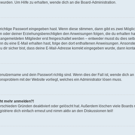
 wurden. Um Hilfe zu erhalten, wende dich an die Board-Administration.
 richtige Passwort eingegeben hast. Wenn diese stimmen, dann gibt es zwei Mögl
tern oder deiner Erziehungsberechtigten den Anweisungen folgen, die du erhalten ha
u angemeldeten Mitglieder erst freigeschaltet werden – entweder musst du dies selbs
. Wenn du eine E-Mail erhalten hast, folge den dort enthaltenen Anweisungen. Ansons
 dir sicher bist, dass deine E-Mail-Adresse korrekt eingegeben wurde, dann kontak
Benutzername und dein Passwort richtig sind. Wenn dies der Fall ist, wende dich a
ionsproblem mit der Website vorliegt, welches ein Administrator lösen muss.
icht mehr anmelden?!
erschieden Gründen deaktiviert oder gelöscht hat. Außerdem löschen viele Boards r
triere dich einfach erneut und nimm aktiv an den Diskussionen teil!