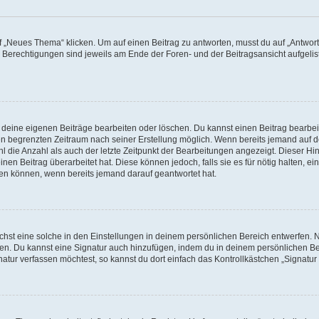
„Neues Thema“ klicken. Um auf einen Beitrag zu antworten, musst du auf „Antworte
e Berechtigungen sind jeweils am Ende der Foren- und der Beitragsansicht aufgeliste
r deine eigenen Beiträge bearbeiten oder löschen. Du kannst einen Beitrag bearbe
inen begrenzten Zeitraum nach seiner Erstellung möglich. Wenn bereits jemand auf de
 die Anzahl als auch der letzte Zeitpunkt der Bearbeitungen angezeigt. Dieser Hi
en Beitrag überarbeitet hat. Diese können jedoch, falls sie es für nötig halten, ei
hen können, wenn bereits jemand darauf geantwortet hat.
st eine solche in den Einstellungen in deinem persönlichen Bereich entwerfen. Na
eren. Du kannst eine Signatur auch hinzufügen, indem du in deinem persönlichen 
atur verfassen möchtest, so kannst du dort einfach das Kontrollkästchen „Signatu