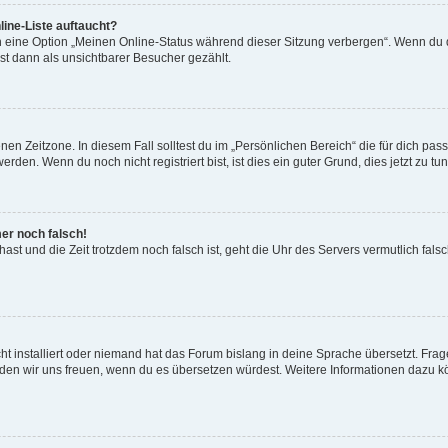
ine-Liste auftaucht?
n eine Option „Meinen Online-Status während dieser Sitzung verbergen“. Wenn du d
st dann als unsichtbarer Besucher gezählt.
en Zeitzone. In diesem Fall solltest du im „Persönlichen Bereich“ die für dich passe
den. Wenn du noch nicht registriert bist, ist dies ein guter Grund, dies jetzt zu tun
mer noch falsch!
t hast und die Zeit trotzdem noch falsch ist, geht die Uhr des Servers vermutlich fal
t installiert oder niemand hat das Forum bislang in deine Sprache übersetzt. Frag
, würden wir uns freuen, wenn du es übersetzen würdest. Weitere Informationen dazu