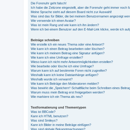
Die Forenuhr geht falsch!
Ich habe die Zeitzone eingestellt, aber die Forenuhr geht immer noch f
Meine Sprache steht auf diesem Board nicht zur Auswahl!
Was sind das für Bilder, die bei meinem Benutzernamen angezeigt we
Wie verwende ich einen Avatar?
Was ist mein Rang und wie kann ich ihn ändern?
Wenn ich bei einem Benutzer auf den E-Mail-Link klicke, werde ich au
Beiträge schreiben
Wie erstelle ich ein neues Thema oder eine Antwort?
Wie kann ich einen Beitrag bearbeiten oder löschen?
Wie kann ich meinem Beitrag eine Signatur anfügen?
Wie kann ich eine Umfrage erstellen?
Wieso kann ich nicht mehr Antwortmöglichkeiten erstellen?
Wie bearbeite oder lösche ich eine Umfrage?
Warum kann ich auf bestimmte Foren nicht zugreifen?
Weshalb kann ich keine Dateianhänge anfügen?
Weshalb wurde ich verwarnt?
Wie kann ich Beiträge den Moderatoren melden?
Was bewirkt die „Speichern“-Schaltfläche beim Schreiben eines Beitra
Warum muss mein Beitrag erst freigegeben werden?
Wie markiere ich ein Thema als neu?
Textformatierung und Thementypen
Was ist BBCode?
Kann ich HTML benutzen?
Was sind Smileys?
Kann ich Bilder in meine Beiträge einfügen?
Was sind globale Bekanntmachungen?