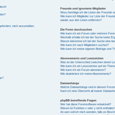
alsch!
Freunde und ignorierte Mitglieder
Wozu benötige ich die Listen der Freunde un
rden?
Wie kann ich Mitglieder zur Liste der Freund
wieder aus den Listen entfernen?
fgefordert, mich anzumelden.
Die Foren durchsuchen
Wie kann ich ein Forum oder mehrere For
Weshalb erhalte ich bei der Suche keine Er
Warum bekomme ich bei der Suche eine lee
Wie kann ich nach Mitgliedern suchen?
Wie kann ich meine eigenen Beiträge und T
Abonnements und Lesezeichen
Was ist der Unterschied zwischen einem L
Wie kann ich ein Lesezeichen auf ein Them
Wie kann ich ein Forum abonnieren?
Wie deaktiviere ich meine Abonnements?
gs?
Dateianhänge
Welche Dateianhänge sind in diesem Forum
Kann ich eine Übersicht all meiner Dateian
phpBB betreffende Fragen
Wer hat diese Forensoftware entwickelt?
Warum ist Funktion x oder y nicht enthalten
An wen soll ich mich wenden, falls es Besc