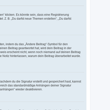
n“ klicken. Es könnte sein, dass eine Registrierung
t. Z. B. „Du darfst neue Themen erstellen“, „Du darfst
iten, indem du das „Ändere Beitrag“-Symbol für den
inen Beitrag geantwortet hat, wird dein Beitrag in der
nweis erscheint nicht, wenn noch niemand auf deinen Beitrag
ne Notiz hinterlassen, warum dein Beitrag überarbeitet wurde.
chdem du die Signatur erstellt und gespeichert hast, kannst
Bereich das standardmäßige Anhängen deiner Signatur
r anhängen“ wieder deaktivieren.