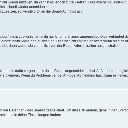
 nicht wieder mitteilen, du kannst es jedoch zurücksetzen. Dies machst du, indem 
 dich schnell wieder anmelden können.
ückzusetzen, so wende dich an die Board-Administration.
en“ nicht auswählst, wirst du nur für eine Sitzung angemeldet. Dies verhindert 
leiben“ beim Anmelden auswählen. Dies ist nicht empfehlenswert, wenn du dich an
 steht, dann wurde sie vermutlich von der Board-Administration ausgeschaltet.
 hat und die dafür sorgen, dass du im Forum angemeldet bleibst. Außerdem ermögli
tiviert wurden. Wenn du Probleme bei der An- oder Abmeldung hast, kann es helfen
n in der Datenbank des Boards gespeichert. Um diese zu ändern, gehe in den „Persö
nst du alle deine Einstellungen ändern.