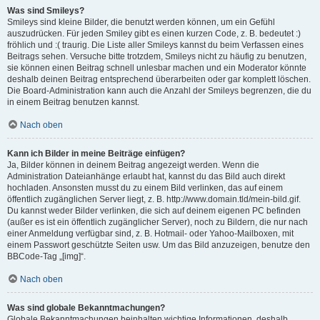
Was sind Smileys?
Smileys sind kleine Bilder, die benutzt werden können, um ein Gefühl
auszudrücken. Für jeden Smiley gibt es einen kurzen Code, z. B. bedeutet :)
fröhlich und :( traurig. Die Liste aller Smileys kannst du beim Verfassen eines
Beitrags sehen. Versuche bitte trotzdem, Smileys nicht zu häufig zu benutzen,
sie können einen Beitrag schnell unlesbar machen und ein Moderator könnte
deshalb deinen Beitrag entsprechend überarbeiten oder gar komplett löschen.
Die Board-Administration kann auch die Anzahl der Smileys begrenzen, die du
in einem Beitrag benutzen kannst.
Nach oben
Kann ich Bilder in meine Beiträge einfügen?
Ja, Bilder können in deinem Beitrag angezeigt werden. Wenn die
Administration Dateianhänge erlaubt hat, kannst du das Bild auch direkt
hochladen. Ansonsten musst du zu einem Bild verlinken, das auf einem
öffentlich zugänglichen Server liegt, z. B. http://www.domain.tld/mein-bild.gif.
Du kannst weder Bilder verlinken, die sich auf deinem eigenen PC befinden
(außer es ist ein öffentlich zugänglicher Server), noch zu Bildern, die nur nach
einer Anmeldung verfügbar sind, z. B. Hotmail- oder Yahoo-Mailboxen, mit
einem Passwort geschützte Seiten usw. Um das Bild anzuzeigen, benutze den
BBCode-Tag „[img]“.
Nach oben
Was sind globale Bekanntmachungen?
Globale Bekanntmachungen beinhalten wichtige Informationen, deshalb