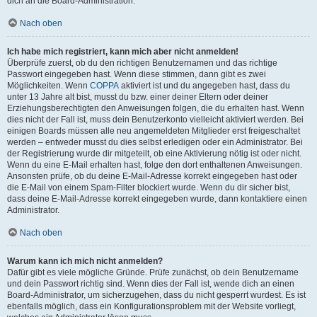
dich an die Board-Administration.
Nach oben
Ich habe mich registriert, kann mich aber nicht anmelden!
Überprüfe zuerst, ob du den richtigen Benutzernamen und das richtige
Passwort eingegeben hast. Wenn diese stimmen, dann gibt es zwei
Möglichkeiten. Wenn
COPPA
aktiviert ist und du angegeben hast, dass du
unter 13 Jahre alt bist, musst du bzw. einer deiner Eltern oder deiner
Erziehungsberechtigten den Anweisungen folgen, die du erhalten hast. Wenn
dies nicht der Fall ist, muss dein Benutzerkonto vielleicht aktiviert werden. Bei
einigen Boards müssen alle neu angemeldeten Mitglieder erst freigeschaltet
werden – entweder musst du dies selbst erledigen oder ein Administrator. Bei
der Registrierung wurde dir mitgeteilt, ob eine Aktivierung nötig ist oder nicht.
Wenn du eine E-Mail erhalten hast, folge den dort enthaltenen Anweisungen.
Ansonsten prüfe, ob du deine E-Mail-Adresse korrekt eingegeben hast oder
die E-Mail von einem Spam-Filter blockiert wurde. Wenn du dir sicher bist,
dass deine E-Mail-Adresse korrekt eingegeben wurde, dann kontaktiere einen
Administrator.
Nach oben
Warum kann ich mich nicht anmelden?
Dafür gibt es viele mögliche Gründe. Prüfe zunächst, ob dein Benutzername
und dein Passwort richtig sind. Wenn dies der Fall ist, wende dich an einen
Board-Administrator, um sicherzugehen, dass du nicht gesperrt wurdest. Es ist
ebenfalls möglich, dass ein Konfigurationsproblem mit der Website vorliegt,