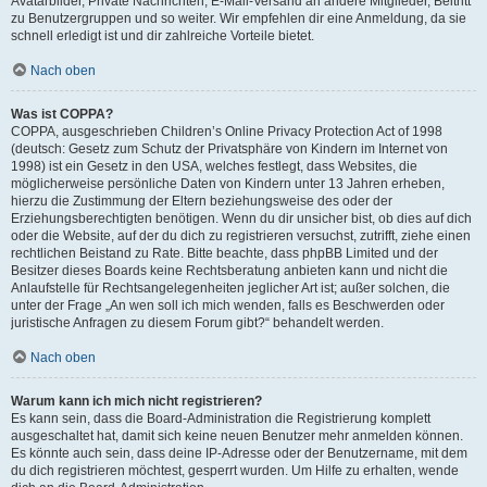
Avatarbilder, Private Nachrichten, E-Mail-Versand an andere Mitglieder, Beitritt
zu Benutzergruppen und so weiter. Wir empfehlen dir eine Anmeldung, da sie
schnell erledigt ist und dir zahlreiche Vorteile bietet.
Nach oben
Was ist COPPA?
COPPA, ausgeschrieben Children’s Online Privacy Protection Act of 1998
(deutsch: Gesetz zum Schutz der Privatsphäre von Kindern im Internet von
1998) ist ein Gesetz in den USA, welches festlegt, dass Websites, die
möglicherweise persönliche Daten von Kindern unter 13 Jahren erheben,
hierzu die Zustimmung der Eltern beziehungsweise des oder der
Erziehungsberechtigten benötigen. Wenn du dir unsicher bist, ob dies auf dich
oder die Website, auf der du dich zu registrieren versuchst, zutrifft, ziehe einen
rechtlichen Beistand zu Rate. Bitte beachte, dass phpBB Limited und der
Besitzer dieses Boards keine Rechtsberatung anbieten kann und nicht die
Anlaufstelle für Rechtsangelegenheiten jeglicher Art ist; außer solchen, die
unter der Frage „An wen soll ich mich wenden, falls es Beschwerden oder
juristische Anfragen zu diesem Forum gibt?“ behandelt werden.
Nach oben
Warum kann ich mich nicht registrieren?
Es kann sein, dass die Board-Administration die Registrierung komplett
ausgeschaltet hat, damit sich keine neuen Benutzer mehr anmelden können.
Es könnte auch sein, dass deine IP-Adresse oder der Benutzername, mit dem
du dich registrieren möchtest, gesperrt wurden. Um Hilfe zu erhalten, wende