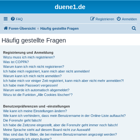
duene1.de
FAQ
Registrieren
Anmelden
S
Foren-Übersicht
Häufig gestellte Fragen
u
Häufig gestellte Fragen
c
h
Registrierung und Anmeldung
Wozu muss ich mich registrieren?
e
Was ist COPPA?
Warum kann ich mich nicht registrieren?
Ich habe mich registriert, kann mich aber nicht anmelden!
Warum kann ich mich nicht anmelden?
Ich habe mich vor einiger Zeit registriert, kann mich aber nicht mehr anmelden?!
Ich habe mein Passwort vergessen!
Warum werde ich automatisch abgemeldet?
Wozu ist die Funktion „Alle Cookies löschen“?
Benutzerpräferenzen und -einstellungen
Wie kann ich meine Einstellungen ändern?
Wie kann ich verhindern, dass mein Benutzername in der Online-Liste auftaucht?
Die Forenuhr geht falsch!
Ich habe die Zeitzone eingestellt, aber die Forenuhr geht immer noch falsch!
Meine Sprache steht auf diesem Board nicht zur Auswahl!
Was sind das für Bilder, die bei meinem Benutzernamen angezeigt werden?
Wie verwende ich einen Avatar?