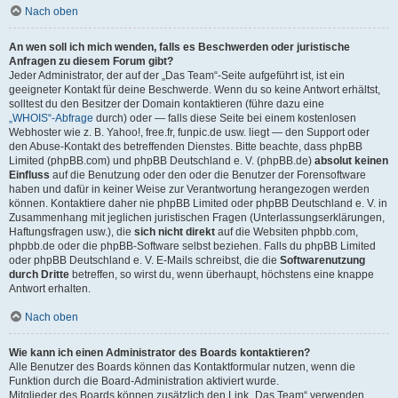
Nach oben
An wen soll ich mich wenden, falls es Beschwerden oder juristische
Anfragen zu diesem Forum gibt?
Jeder Administrator, der auf der „Das Team“-Seite aufgeführt ist, ist ein
geeigneter Kontakt für deine Beschwerde. Wenn du so keine Antwort erhältst,
solltest du den Besitzer der Domain kontaktieren (führe dazu eine
„WHOIS“-Abfrage
durch) oder — falls diese Seite bei einem kostenlosen
Webhoster wie z. B. Yahoo!, free.fr, funpic.de usw. liegt — den Support oder
den Abuse-Kontakt des betreffenden Dienstes. Bitte beachte, dass phpBB
Limited (phpBB.com) und phpBB Deutschland e. V. (phpBB.de)
absolut keinen
Einfluss
auf die Benutzung oder den oder die Benutzer der Forensoftware
haben und dafür in keiner Weise zur Verantwortung herangezogen werden
können. Kontaktiere daher nie phpBB Limited oder phpBB Deutschland e. V. in
Zusammenhang mit jeglichen juristischen Fragen (Unterlassungserklärungen,
Haftungsfragen usw.), die
sich nicht direkt
auf die Websiten phpbb.com,
phpbb.de oder die phpBB-Software selbst beziehen. Falls du phpBB Limited
oder phpBB Deutschland e. V. E-Mails schreibst, die die
Softwarenutzung
durch Dritte
betreffen, so wirst du, wenn überhaupt, höchstens eine knappe
Antwort erhalten.
Nach oben
Wie kann ich einen Administrator des Boards kontaktieren?
Alle Benutzer des Boards können das Kontaktformular nutzen, wenn die
Funktion durch die Board-Administration aktiviert wurde.
Mitglieder des Boards können zusätzlich den Link „Das Team“ verwenden.