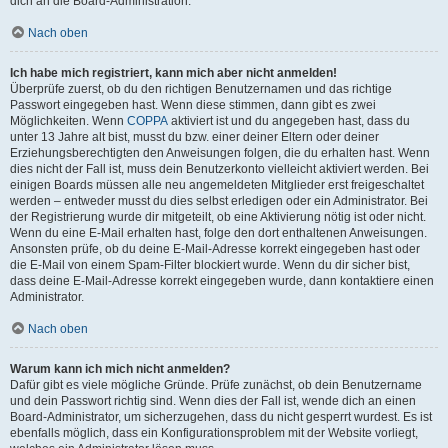
dich an die Board-Administration.
Nach oben
Ich habe mich registriert, kann mich aber nicht anmelden!
Überprüfe zuerst, ob du den richtigen Benutzernamen und das richtige
Passwort eingegeben hast. Wenn diese stimmen, dann gibt es zwei
Möglichkeiten. Wenn
COPPA
aktiviert ist und du angegeben hast, dass du
unter 13 Jahre alt bist, musst du bzw. einer deiner Eltern oder deiner
Erziehungsberechtigten den Anweisungen folgen, die du erhalten hast. Wenn
dies nicht der Fall ist, muss dein Benutzerkonto vielleicht aktiviert werden. Bei
einigen Boards müssen alle neu angemeldeten Mitglieder erst freigeschaltet
werden – entweder musst du dies selbst erledigen oder ein Administrator. Bei
der Registrierung wurde dir mitgeteilt, ob eine Aktivierung nötig ist oder nicht.
Wenn du eine E-Mail erhalten hast, folge den dort enthaltenen Anweisungen.
Ansonsten prüfe, ob du deine E-Mail-Adresse korrekt eingegeben hast oder
die E-Mail von einem Spam-Filter blockiert wurde. Wenn du dir sicher bist,
dass deine E-Mail-Adresse korrekt eingegeben wurde, dann kontaktiere einen
Administrator.
Nach oben
Warum kann ich mich nicht anmelden?
Dafür gibt es viele mögliche Gründe. Prüfe zunächst, ob dein Benutzername
und dein Passwort richtig sind. Wenn dies der Fall ist, wende dich an einen
Board-Administrator, um sicherzugehen, dass du nicht gesperrt wurdest. Es ist
ebenfalls möglich, dass ein Konfigurationsproblem mit der Website vorliegt,