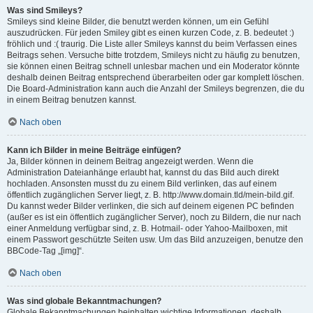
Was sind Smileys?
Smileys sind kleine Bilder, die benutzt werden können, um ein Gefühl
auszudrücken. Für jeden Smiley gibt es einen kurzen Code, z. B. bedeutet :)
fröhlich und :( traurig. Die Liste aller Smileys kannst du beim Verfassen eines
Beitrags sehen. Versuche bitte trotzdem, Smileys nicht zu häufig zu benutzen,
sie können einen Beitrag schnell unlesbar machen und ein Moderator könnte
deshalb deinen Beitrag entsprechend überarbeiten oder gar komplett löschen.
Die Board-Administration kann auch die Anzahl der Smileys begrenzen, die du
in einem Beitrag benutzen kannst.
Nach oben
Kann ich Bilder in meine Beiträge einfügen?
Ja, Bilder können in deinem Beitrag angezeigt werden. Wenn die
Administration Dateianhänge erlaubt hat, kannst du das Bild auch direkt
hochladen. Ansonsten musst du zu einem Bild verlinken, das auf einem
öffentlich zugänglichen Server liegt, z. B. http://www.domain.tld/mein-bild.gif.
Du kannst weder Bilder verlinken, die sich auf deinem eigenen PC befinden
(außer es ist ein öffentlich zugänglicher Server), noch zu Bildern, die nur nach
einer Anmeldung verfügbar sind, z. B. Hotmail- oder Yahoo-Mailboxen, mit
einem Passwort geschützte Seiten usw. Um das Bild anzuzeigen, benutze den
BBCode-Tag „[img]“.
Nach oben
Was sind globale Bekanntmachungen?
Globale Bekanntmachungen beinhalten wichtige Informationen, deshalb