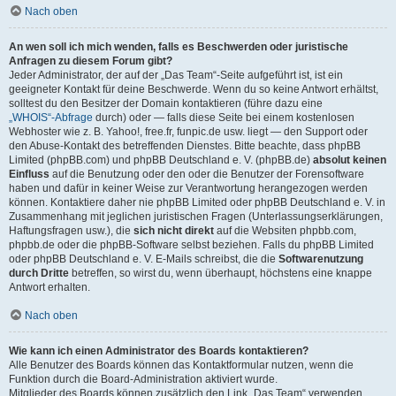
Nach oben
An wen soll ich mich wenden, falls es Beschwerden oder juristische
Anfragen zu diesem Forum gibt?
Jeder Administrator, der auf der „Das Team“-Seite aufgeführt ist, ist ein
geeigneter Kontakt für deine Beschwerde. Wenn du so keine Antwort erhältst,
solltest du den Besitzer der Domain kontaktieren (führe dazu eine
„WHOIS“-Abfrage
durch) oder — falls diese Seite bei einem kostenlosen
Webhoster wie z. B. Yahoo!, free.fr, funpic.de usw. liegt — den Support oder
den Abuse-Kontakt des betreffenden Dienstes. Bitte beachte, dass phpBB
Limited (phpBB.com) und phpBB Deutschland e. V. (phpBB.de)
absolut keinen
Einfluss
auf die Benutzung oder den oder die Benutzer der Forensoftware
haben und dafür in keiner Weise zur Verantwortung herangezogen werden
können. Kontaktiere daher nie phpBB Limited oder phpBB Deutschland e. V. in
Zusammenhang mit jeglichen juristischen Fragen (Unterlassungserklärungen,
Haftungsfragen usw.), die
sich nicht direkt
auf die Websiten phpbb.com,
phpbb.de oder die phpBB-Software selbst beziehen. Falls du phpBB Limited
oder phpBB Deutschland e. V. E-Mails schreibst, die die
Softwarenutzung
durch Dritte
betreffen, so wirst du, wenn überhaupt, höchstens eine knappe
Antwort erhalten.
Nach oben
Wie kann ich einen Administrator des Boards kontaktieren?
Alle Benutzer des Boards können das Kontaktformular nutzen, wenn die
Funktion durch die Board-Administration aktiviert wurde.
Mitglieder des Boards können zusätzlich den Link „Das Team“ verwenden.