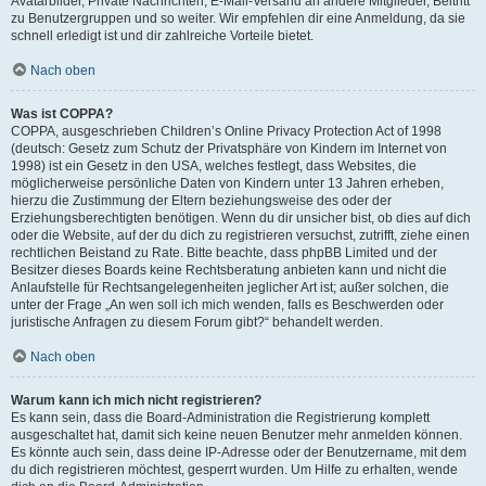
Avatarbilder, Private Nachrichten, E-Mail-Versand an andere Mitglieder, Beitritt
zu Benutzergruppen und so weiter. Wir empfehlen dir eine Anmeldung, da sie
schnell erledigt ist und dir zahlreiche Vorteile bietet.
Nach oben
Was ist COPPA?
COPPA, ausgeschrieben Children’s Online Privacy Protection Act of 1998
(deutsch: Gesetz zum Schutz der Privatsphäre von Kindern im Internet von
1998) ist ein Gesetz in den USA, welches festlegt, dass Websites, die
möglicherweise persönliche Daten von Kindern unter 13 Jahren erheben,
hierzu die Zustimmung der Eltern beziehungsweise des oder der
Erziehungsberechtigten benötigen. Wenn du dir unsicher bist, ob dies auf dich
oder die Website, auf der du dich zu registrieren versuchst, zutrifft, ziehe einen
rechtlichen Beistand zu Rate. Bitte beachte, dass phpBB Limited und der
Besitzer dieses Boards keine Rechtsberatung anbieten kann und nicht die
Anlaufstelle für Rechtsangelegenheiten jeglicher Art ist; außer solchen, die
unter der Frage „An wen soll ich mich wenden, falls es Beschwerden oder
juristische Anfragen zu diesem Forum gibt?“ behandelt werden.
Nach oben
Warum kann ich mich nicht registrieren?
Es kann sein, dass die Board-Administration die Registrierung komplett
ausgeschaltet hat, damit sich keine neuen Benutzer mehr anmelden können.
Es könnte auch sein, dass deine IP-Adresse oder der Benutzername, mit dem
du dich registrieren möchtest, gesperrt wurden. Um Hilfe zu erhalten, wende