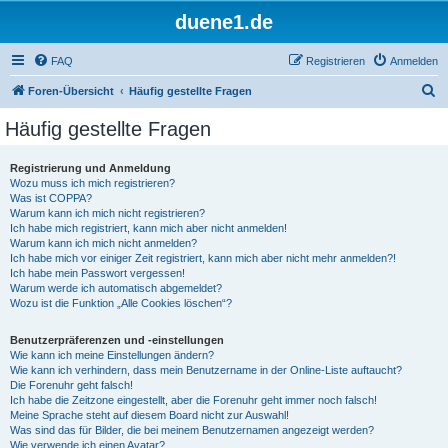
duene1.de
FAQ
Registrieren
Anmelden
S
Foren-Übersicht
Häufig gestellte Fragen
u
Häufig gestellte Fragen
c
h
Registrierung und Anmeldung
Wozu muss ich mich registrieren?
e
Was ist COPPA?
Warum kann ich mich nicht registrieren?
Ich habe mich registriert, kann mich aber nicht anmelden!
Warum kann ich mich nicht anmelden?
Ich habe mich vor einiger Zeit registriert, kann mich aber nicht mehr anmelden?!
Ich habe mein Passwort vergessen!
Warum werde ich automatisch abgemeldet?
Wozu ist die Funktion „Alle Cookies löschen“?
Benutzerpräferenzen und -einstellungen
Wie kann ich meine Einstellungen ändern?
Wie kann ich verhindern, dass mein Benutzername in der Online-Liste auftaucht?
Die Forenuhr geht falsch!
Ich habe die Zeitzone eingestellt, aber die Forenuhr geht immer noch falsch!
Meine Sprache steht auf diesem Board nicht zur Auswahl!
Was sind das für Bilder, die bei meinem Benutzernamen angezeigt werden?
Wie verwende ich einen Avatar?