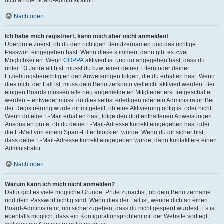
dich an die Board-Administration.
Nach oben
Ich habe mich registriert, kann mich aber nicht anmelden!
Überprüfe zuerst, ob du den richtigen Benutzernamen und das richtige
Passwort eingegeben hast. Wenn diese stimmen, dann gibt es zwei
Möglichkeiten. Wenn
COPPA
aktiviert ist und du angegeben hast, dass du
unter 13 Jahre alt bist, musst du bzw. einer deiner Eltern oder deiner
Erziehungsberechtigten den Anweisungen folgen, die du erhalten hast. Wenn
dies nicht der Fall ist, muss dein Benutzerkonto vielleicht aktiviert werden. Bei
einigen Boards müssen alle neu angemeldeten Mitglieder erst freigeschaltet
werden – entweder musst du dies selbst erledigen oder ein Administrator. Bei
der Registrierung wurde dir mitgeteilt, ob eine Aktivierung nötig ist oder nicht.
Wenn du eine E-Mail erhalten hast, folge den dort enthaltenen Anweisungen.
Ansonsten prüfe, ob du deine E-Mail-Adresse korrekt eingegeben hast oder
die E-Mail von einem Spam-Filter blockiert wurde. Wenn du dir sicher bist,
dass deine E-Mail-Adresse korrekt eingegeben wurde, dann kontaktiere einen
Administrator.
Nach oben
Warum kann ich mich nicht anmelden?
Dafür gibt es viele mögliche Gründe. Prüfe zunächst, ob dein Benutzername
und dein Passwort richtig sind. Wenn dies der Fall ist, wende dich an einen
Board-Administrator, um sicherzugehen, dass du nicht gesperrt wurdest. Es ist
ebenfalls möglich, dass ein Konfigurationsproblem mit der Website vorliegt,