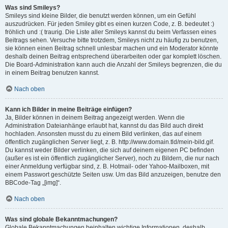
Was sind Smileys?
Smileys sind kleine Bilder, die benutzt werden können, um ein Gefühl
auszudrücken. Für jeden Smiley gibt es einen kurzen Code, z. B. bedeutet :)
fröhlich und :( traurig. Die Liste aller Smileys kannst du beim Verfassen eines
Beitrags sehen. Versuche bitte trotzdem, Smileys nicht zu häufig zu benutzen,
sie können einen Beitrag schnell unlesbar machen und ein Moderator könnte
deshalb deinen Beitrag entsprechend überarbeiten oder gar komplett löschen.
Die Board-Administration kann auch die Anzahl der Smileys begrenzen, die du
in einem Beitrag benutzen kannst.
Nach oben
Kann ich Bilder in meine Beiträge einfügen?
Ja, Bilder können in deinem Beitrag angezeigt werden. Wenn die
Administration Dateianhänge erlaubt hat, kannst du das Bild auch direkt
hochladen. Ansonsten musst du zu einem Bild verlinken, das auf einem
öffentlich zugänglichen Server liegt, z. B. http://www.domain.tld/mein-bild.gif.
Du kannst weder Bilder verlinken, die sich auf deinem eigenen PC befinden
(außer es ist ein öffentlich zugänglicher Server), noch zu Bildern, die nur nach
einer Anmeldung verfügbar sind, z. B. Hotmail- oder Yahoo-Mailboxen, mit
einem Passwort geschützte Seiten usw. Um das Bild anzuzeigen, benutze den
BBCode-Tag „[img]“.
Nach oben
Was sind globale Bekanntmachungen?
Globale Bekanntmachungen beinhalten wichtige Informationen, deshalb