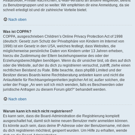
Avatarbilder, Private Nachrichten, E-Mail-Versand an andere Mitglieder, Beitritt
zu Benutzergruppen und so weiter. Wir empfehlen dir eine Anmeldung, da sie
schnell erledigt ist und dir zahlreiche Vorteile bietet.
Nach oben
Was ist COPPA?
COPPA, ausgeschrieben Children’s Online Privacy Protection Act of 1998
(deutsch: Gesetz zum Schutz der Privatsphäre von Kindern im Internet von
1998) ist ein Gesetz in den USA, welches festlegt, dass Websites, die
möglicherweise persönliche Daten von Kindern unter 13 Jahren erheben,
hierzu die Zustimmung der Eltern beziehungsweise des oder der
Erziehungsberechtigten benötigen. Wenn du dir unsicher bist, ob dies auf dich
oder die Website, auf der du dich zu registrieren versuchst, zutrifft, ziehe einen
rechtlichen Beistand zu Rate. Bitte beachte, dass phpBB Limited und der
Besitzer dieses Boards keine Rechtsberatung anbieten kann und nicht die
Anlaufstelle für Rechtsangelegenheiten jeglicher Art ist; außer solchen, die
unter der Frage „An wen soll ich mich wenden, falls es Beschwerden oder
juristische Anfragen zu diesem Forum gibt?“ behandelt werden.
Nach oben
Warum kann ich mich nicht registrieren?
Es kann sein, dass die Board-Administration die Registrierung komplett
ausgeschaltet hat, damit sich keine neuen Benutzer mehr anmelden können.
Es könnte auch sein, dass deine IP-Adresse oder der Benutzername, mit dem
du dich registrieren möchtest, gesperrt wurden. Um Hilfe zu erhalten, wende