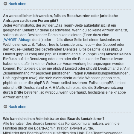
Nach oben
An wen soll ich mich wenden, falls es Beschwerden oder juristische
Anfragen zu diesem Forum gibt?
Jeder Administrator, der auf der „Das Team“-Seite aufgeführt ist, ist ein
geeigneter Kontakt für deine Beschwerde. Wenn du so keine Antwort erhältst,
solltest du den Besitzer der Domain kontaktieren (führe dazu eine
„WHOIS“-Abfrage
durch) oder — falls diese Seite bei einem kostenlosen
Webhoster wie z. B. Yahoo!, free.fr, funpic.de usw. liegt — den Support oder
den Abuse-Kontakt des betreffenden Dienstes. Bitte beachte, dass phpBB
Limited (phpBB.com) und phpBB Deutschland e. V. (phpBB.de)
absolut keinen
Einfluss
auf die Benutzung oder den oder die Benutzer der Forensoftware
haben und dafür in keiner Weise zur Verantwortung herangezogen werden
können. Kontaktiere daher nie phpBB Limited oder phpBB Deutschland e. V. in
Zusammenhang mit jeglichen juristischen Fragen (Unterlassungserklärungen,
Haftungsfragen usw.), die
sich nicht direkt
auf die Websiten phpbb.com,
phpbb.de oder die phpBB-Software selbst beziehen. Falls du phpBB Limited
oder phpBB Deutschland e. V. E-Mails schreibst, die die
Softwarenutzung
durch Dritte
betreffen, so wirst du, wenn überhaupt, höchstens eine knappe
Antwort erhalten.
Nach oben
Wie kann ich einen Administrator des Boards kontaktieren?
Alle Benutzer des Boards können das Kontaktformular nutzen, wenn die
Funktion durch die Board-Administration aktiviert wurde.
Mitglieder des Boards können zusätzlich den Link „Das Team“ verwenden.