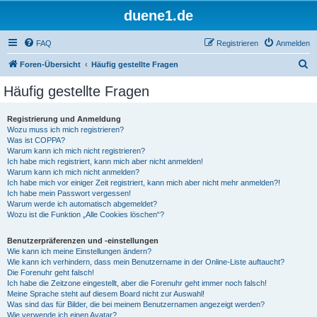
duene1.de
FAQ
Registrieren
Anmelden
S
Foren-Übersicht
Häufig gestellte Fragen
u
Häufig gestellte Fragen
c
h
Registrierung und Anmeldung
Wozu muss ich mich registrieren?
e
Was ist COPPA?
Warum kann ich mich nicht registrieren?
Ich habe mich registriert, kann mich aber nicht anmelden!
Warum kann ich mich nicht anmelden?
Ich habe mich vor einiger Zeit registriert, kann mich aber nicht mehr anmelden?!
Ich habe mein Passwort vergessen!
Warum werde ich automatisch abgemeldet?
Wozu ist die Funktion „Alle Cookies löschen“?
Benutzerpräferenzen und -einstellungen
Wie kann ich meine Einstellungen ändern?
Wie kann ich verhindern, dass mein Benutzername in der Online-Liste auftaucht?
Die Forenuhr geht falsch!
Ich habe die Zeitzone eingestellt, aber die Forenuhr geht immer noch falsch!
Meine Sprache steht auf diesem Board nicht zur Auswahl!
Was sind das für Bilder, die bei meinem Benutzernamen angezeigt werden?
Wie verwende ich einen Avatar?