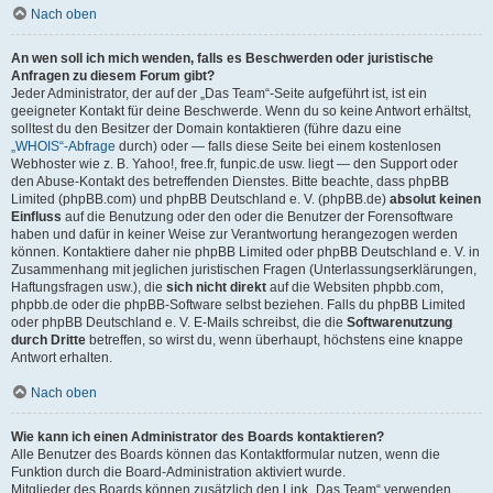
Nach oben
An wen soll ich mich wenden, falls es Beschwerden oder juristische
Anfragen zu diesem Forum gibt?
Jeder Administrator, der auf der „Das Team“-Seite aufgeführt ist, ist ein
geeigneter Kontakt für deine Beschwerde. Wenn du so keine Antwort erhältst,
solltest du den Besitzer der Domain kontaktieren (führe dazu eine
„WHOIS“-Abfrage
durch) oder — falls diese Seite bei einem kostenlosen
Webhoster wie z. B. Yahoo!, free.fr, funpic.de usw. liegt — den Support oder
den Abuse-Kontakt des betreffenden Dienstes. Bitte beachte, dass phpBB
Limited (phpBB.com) und phpBB Deutschland e. V. (phpBB.de)
absolut keinen
Einfluss
auf die Benutzung oder den oder die Benutzer der Forensoftware
haben und dafür in keiner Weise zur Verantwortung herangezogen werden
können. Kontaktiere daher nie phpBB Limited oder phpBB Deutschland e. V. in
Zusammenhang mit jeglichen juristischen Fragen (Unterlassungserklärungen,
Haftungsfragen usw.), die
sich nicht direkt
auf die Websiten phpbb.com,
phpbb.de oder die phpBB-Software selbst beziehen. Falls du phpBB Limited
oder phpBB Deutschland e. V. E-Mails schreibst, die die
Softwarenutzung
durch Dritte
betreffen, so wirst du, wenn überhaupt, höchstens eine knappe
Antwort erhalten.
Nach oben
Wie kann ich einen Administrator des Boards kontaktieren?
Alle Benutzer des Boards können das Kontaktformular nutzen, wenn die
Funktion durch die Board-Administration aktiviert wurde.
Mitglieder des Boards können zusätzlich den Link „Das Team“ verwenden.