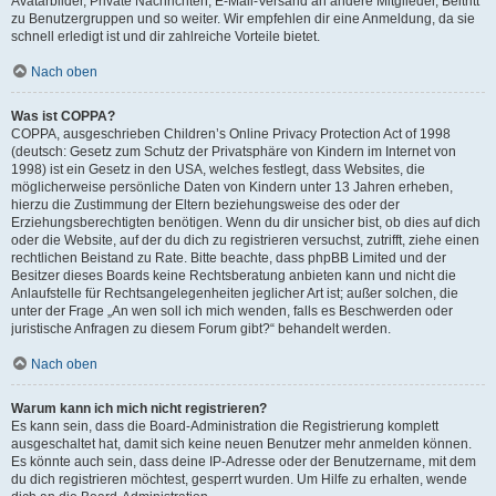
Avatarbilder, Private Nachrichten, E-Mail-Versand an andere Mitglieder, Beitritt
zu Benutzergruppen und so weiter. Wir empfehlen dir eine Anmeldung, da sie
schnell erledigt ist und dir zahlreiche Vorteile bietet.
Nach oben
Was ist COPPA?
COPPA, ausgeschrieben Children’s Online Privacy Protection Act of 1998
(deutsch: Gesetz zum Schutz der Privatsphäre von Kindern im Internet von
1998) ist ein Gesetz in den USA, welches festlegt, dass Websites, die
möglicherweise persönliche Daten von Kindern unter 13 Jahren erheben,
hierzu die Zustimmung der Eltern beziehungsweise des oder der
Erziehungsberechtigten benötigen. Wenn du dir unsicher bist, ob dies auf dich
oder die Website, auf der du dich zu registrieren versuchst, zutrifft, ziehe einen
rechtlichen Beistand zu Rate. Bitte beachte, dass phpBB Limited und der
Besitzer dieses Boards keine Rechtsberatung anbieten kann und nicht die
Anlaufstelle für Rechtsangelegenheiten jeglicher Art ist; außer solchen, die
unter der Frage „An wen soll ich mich wenden, falls es Beschwerden oder
juristische Anfragen zu diesem Forum gibt?“ behandelt werden.
Nach oben
Warum kann ich mich nicht registrieren?
Es kann sein, dass die Board-Administration die Registrierung komplett
ausgeschaltet hat, damit sich keine neuen Benutzer mehr anmelden können.
Es könnte auch sein, dass deine IP-Adresse oder der Benutzername, mit dem
du dich registrieren möchtest, gesperrt wurden. Um Hilfe zu erhalten, wende