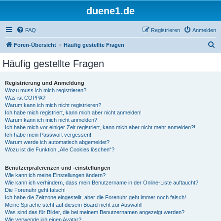
duene1.de
FAQ
Registrieren
Anmelden
S
Foren-Übersicht
Häufig gestellte Fragen
u
Häufig gestellte Fragen
c
h
Registrierung und Anmeldung
Wozu muss ich mich registrieren?
e
Was ist COPPA?
Warum kann ich mich nicht registrieren?
Ich habe mich registriert, kann mich aber nicht anmelden!
Warum kann ich mich nicht anmelden?
Ich habe mich vor einiger Zeit registriert, kann mich aber nicht mehr anmelden?!
Ich habe mein Passwort vergessen!
Warum werde ich automatisch abgemeldet?
Wozu ist die Funktion „Alle Cookies löschen“?
Benutzerpräferenzen und -einstellungen
Wie kann ich meine Einstellungen ändern?
Wie kann ich verhindern, dass mein Benutzername in der Online-Liste auftaucht?
Die Forenuhr geht falsch!
Ich habe die Zeitzone eingestellt, aber die Forenuhr geht immer noch falsch!
Meine Sprache steht auf diesem Board nicht zur Auswahl!
Was sind das für Bilder, die bei meinem Benutzernamen angezeigt werden?
Wie verwende ich einen Avatar?