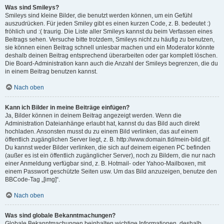
Was sind Smileys?
Smileys sind kleine Bilder, die benutzt werden können, um ein Gefühl
auszudrücken. Für jeden Smiley gibt es einen kurzen Code, z. B. bedeutet :)
fröhlich und :( traurig. Die Liste aller Smileys kannst du beim Verfassen eines
Beitrags sehen. Versuche bitte trotzdem, Smileys nicht zu häufig zu benutzen,
sie können einen Beitrag schnell unlesbar machen und ein Moderator könnte
deshalb deinen Beitrag entsprechend überarbeiten oder gar komplett löschen.
Die Board-Administration kann auch die Anzahl der Smileys begrenzen, die du
in einem Beitrag benutzen kannst.
Nach oben
Kann ich Bilder in meine Beiträge einfügen?
Ja, Bilder können in deinem Beitrag angezeigt werden. Wenn die
Administration Dateianhänge erlaubt hat, kannst du das Bild auch direkt
hochladen. Ansonsten musst du zu einem Bild verlinken, das auf einem
öffentlich zugänglichen Server liegt, z. B. http://www.domain.tld/mein-bild.gif.
Du kannst weder Bilder verlinken, die sich auf deinem eigenen PC befinden
(außer es ist ein öffentlich zugänglicher Server), noch zu Bildern, die nur nach
einer Anmeldung verfügbar sind, z. B. Hotmail- oder Yahoo-Mailboxen, mit
einem Passwort geschützte Seiten usw. Um das Bild anzuzeigen, benutze den
BBCode-Tag „[img]“.
Nach oben
Was sind globale Bekanntmachungen?
Globale Bekanntmachungen beinhalten wichtige Informationen, deshalb