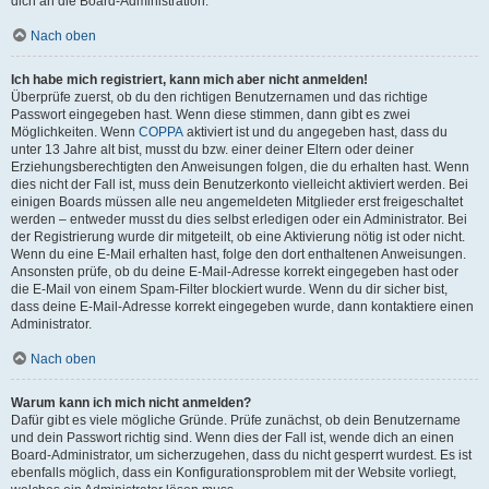
dich an die Board-Administration.
Nach oben
Ich habe mich registriert, kann mich aber nicht anmelden!
Überprüfe zuerst, ob du den richtigen Benutzernamen und das richtige
Passwort eingegeben hast. Wenn diese stimmen, dann gibt es zwei
Möglichkeiten. Wenn
COPPA
aktiviert ist und du angegeben hast, dass du
unter 13 Jahre alt bist, musst du bzw. einer deiner Eltern oder deiner
Erziehungsberechtigten den Anweisungen folgen, die du erhalten hast. Wenn
dies nicht der Fall ist, muss dein Benutzerkonto vielleicht aktiviert werden. Bei
einigen Boards müssen alle neu angemeldeten Mitglieder erst freigeschaltet
werden – entweder musst du dies selbst erledigen oder ein Administrator. Bei
der Registrierung wurde dir mitgeteilt, ob eine Aktivierung nötig ist oder nicht.
Wenn du eine E-Mail erhalten hast, folge den dort enthaltenen Anweisungen.
Ansonsten prüfe, ob du deine E-Mail-Adresse korrekt eingegeben hast oder
die E-Mail von einem Spam-Filter blockiert wurde. Wenn du dir sicher bist,
dass deine E-Mail-Adresse korrekt eingegeben wurde, dann kontaktiere einen
Administrator.
Nach oben
Warum kann ich mich nicht anmelden?
Dafür gibt es viele mögliche Gründe. Prüfe zunächst, ob dein Benutzername
und dein Passwort richtig sind. Wenn dies der Fall ist, wende dich an einen
Board-Administrator, um sicherzugehen, dass du nicht gesperrt wurdest. Es ist
ebenfalls möglich, dass ein Konfigurationsproblem mit der Website vorliegt,