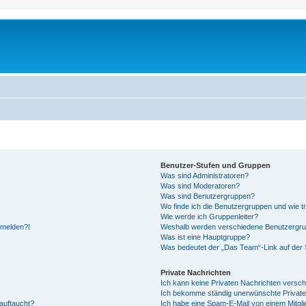
Benutzer-Stufen und Gruppen
Was sind Administratoren?
Was sind Moderatoren?
Was sind Benutzergruppen?
Wo finde ich die Benutzergruppen und wie tr
Wie werde ich Gruppenleiter?
anmelden?!
Weshalb werden verschiedene Benutzergrupp
Was ist eine Hauptgruppe?
Was bedeutet der „Das Team“-Link auf der S
Private Nachrichten
Ich kann keine Privaten Nachrichten versch
Ich bekomme ständig unerwünschte Private
auftaucht?
Ich habe eine Spam-E-Mail von einem Mitgli