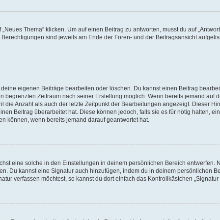
„Neues Thema“ klicken. Um auf einen Beitrag zu antworten, musst du auf „Antworte
e Berechtigungen sind jeweils am Ende der Foren- und der Beitragsansicht aufgeliste
r deine eigenen Beiträge bearbeiten oder löschen. Du kannst einen Beitrag bearbe
inen begrenzten Zeitraum nach seiner Erstellung möglich. Wenn bereits jemand auf de
 die Anzahl als auch der letzte Zeitpunkt der Bearbeitungen angezeigt. Dieser Hi
en Beitrag überarbeitet hat. Diese können jedoch, falls sie es für nötig halten, ei
hen können, wenn bereits jemand darauf geantwortet hat.
st eine solche in den Einstellungen in deinem persönlichen Bereich entwerfen. Na
eren. Du kannst eine Signatur auch hinzufügen, indem du in deinem persönlichen 
atur verfassen möchtest, so kannst du dort einfach das Kontrollkästchen „Signatu