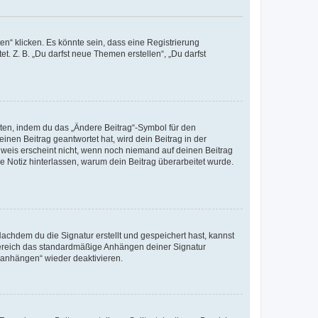
n“ klicken. Es könnte sein, dass eine Registrierung
t. Z. B. „Du darfst neue Themen erstellen“, „Du darfst
iten, indem du das „Ändere Beitrag“-Symbol für den
inen Beitrag geantwortet hat, wird dein Beitrag in der
nweis erscheint nicht, wenn noch niemand auf deinen Beitrag
ne Notiz hinterlassen, warum dein Beitrag überarbeitet wurde.
chdem du die Signatur erstellt und gespeichert hast, kannst
Bereich das standardmäßige Anhängen deiner Signatur
r anhängen“ wieder deaktivieren.