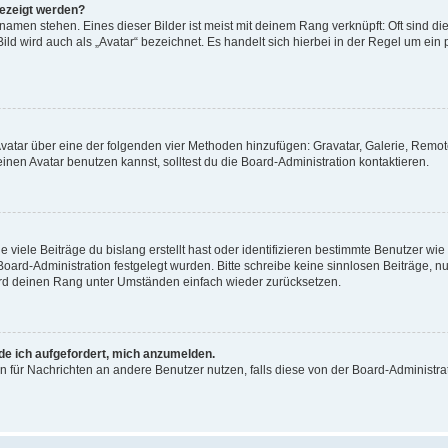
gezeigt werden?
amen stehen. Eines dieser Bilder ist meist mit deinem Rang verknüpft: Oft sind di
ld wird auch als „Avatar“ bezeichnet. Es handelt sich hierbei in der Regel um ein
 Avatar über eine der folgenden vier Methoden hinzufügen: Gravatar, Galerie, Rem
en Avatar benutzen kannst, solltest du die Board-Administration kontaktieren.
viele Beiträge du bislang erstellt hast oder identifizieren bestimmte Benutzer w
 Board-Administration festgelegt wurden. Bitte schreibe keine sinnlosen Beiträge
wird deinen Rang unter Umständen einfach wieder zurücksetzen.
rde ich aufgefordert, mich anzumelden.
ion für Nachrichten an andere Benutzer nutzen, falls diese von der Board-Administ