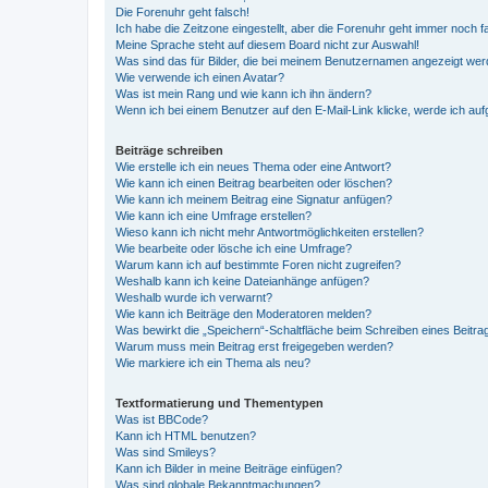
Die Forenuhr geht falsch!
Ich habe die Zeitzone eingestellt, aber die Forenuhr geht immer noch f
Meine Sprache steht auf diesem Board nicht zur Auswahl!
Was sind das für Bilder, die bei meinem Benutzernamen angezeigt we
Wie verwende ich einen Avatar?
Was ist mein Rang und wie kann ich ihn ändern?
Wenn ich bei einem Benutzer auf den E-Mail-Link klicke, werde ich au
Beiträge schreiben
Wie erstelle ich ein neues Thema oder eine Antwort?
Wie kann ich einen Beitrag bearbeiten oder löschen?
Wie kann ich meinem Beitrag eine Signatur anfügen?
Wie kann ich eine Umfrage erstellen?
Wieso kann ich nicht mehr Antwortmöglichkeiten erstellen?
Wie bearbeite oder lösche ich eine Umfrage?
Warum kann ich auf bestimmte Foren nicht zugreifen?
Weshalb kann ich keine Dateianhänge anfügen?
Weshalb wurde ich verwarnt?
Wie kann ich Beiträge den Moderatoren melden?
Was bewirkt die „Speichern“-Schaltfläche beim Schreiben eines Beitra
Warum muss mein Beitrag erst freigegeben werden?
Wie markiere ich ein Thema als neu?
Textformatierung und Thementypen
Was ist BBCode?
Kann ich HTML benutzen?
Was sind Smileys?
Kann ich Bilder in meine Beiträge einfügen?
Was sind globale Bekanntmachungen?