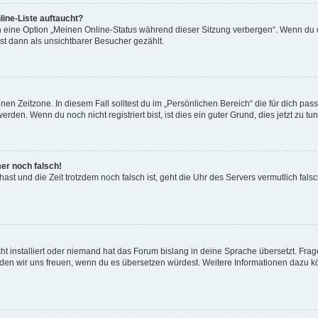
ine-Liste auftaucht?
n eine Option „Meinen Online-Status während dieser Sitzung verbergen“. Wenn du d
st dann als unsichtbarer Besucher gezählt.
en Zeitzone. In diesem Fall solltest du im „Persönlichen Bereich“ die für dich passe
den. Wenn du noch nicht registriert bist, ist dies ein guter Grund, dies jetzt zu tun
mer noch falsch!
t hast und die Zeit trotzdem noch falsch ist, geht die Uhr des Servers vermutlich fal
t installiert oder niemand hat das Forum bislang in deine Sprache übersetzt. Frag
, würden wir uns freuen, wenn du es übersetzen würdest. Weitere Informationen dazu