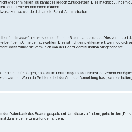
 nicht wieder mitteilen, du kannst es jedoch zurücksetzen. Dies machst du, indem 
 dich schnell wieder anmelden können.
ückzusetzen, so wende dich an die Board-Administration.
en“ nicht auswählst, wirst du nur für eine Sitzung angemeldet. Dies verhindert 
leiben“ beim Anmelden auswählen. Dies ist nicht empfehlenswert, wenn du dich an
 steht, dann wurde sie vermutlich von der Board-Administration ausgeschaltet.
 hat und die dafür sorgen, dass du im Forum angemeldet bleibst. Außerdem ermögli
tiviert wurden. Wenn du Probleme bei der An- oder Abmeldung hast, kann es helfen
n in der Datenbank des Boards gespeichert. Um diese zu ändern, gehe in den „Persö
nst du alle deine Einstellungen ändern.