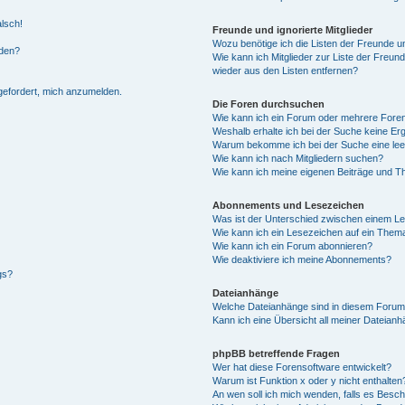
alsch!
Freunde und ignorierte Mitglieder
Wozu benötige ich die Listen der Freunde un
rden?
Wie kann ich Mitglieder zur Liste der Freund
wieder aus den Listen entfernen?
fgefordert, mich anzumelden.
Die Foren durchsuchen
Wie kann ich ein Forum oder mehrere For
Weshalb erhalte ich bei der Suche keine Er
Warum bekomme ich bei der Suche eine lee
Wie kann ich nach Mitgliedern suchen?
Wie kann ich meine eigenen Beiträge und T
Abonnements und Lesezeichen
Was ist der Unterschied zwischen einem L
Wie kann ich ein Lesezeichen auf ein Them
Wie kann ich ein Forum abonnieren?
Wie deaktiviere ich meine Abonnements?
gs?
Dateianhänge
Welche Dateianhänge sind in diesem Forum
Kann ich eine Übersicht all meiner Dateian
phpBB betreffende Fragen
Wer hat diese Forensoftware entwickelt?
Warum ist Funktion x oder y nicht enthalten
An wen soll ich mich wenden, falls es Besc