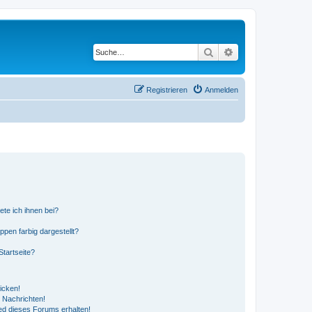
Suche
Erweiterte Suche
Registrieren
Anmelden
ete ich ihnen bei?
en farbig dargestellt?
tartseite?
icken!
 Nachrichten!
ed dieses Forums erhalten!