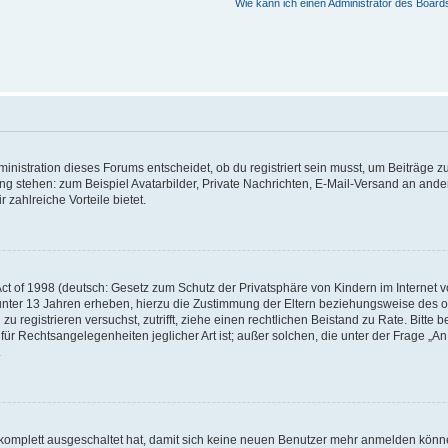
Wie kann ich einen Administrator des Board
istration dieses Forums entscheidet, ob du registriert sein musst, um Beiträge zu s
ung stehen: zum Beispiel Avatarbilder, Private Nachrichten, E-Mail-Versand an ander
 zahlreiche Vorteile bietet.
t of 1998 (deutsch: Gesetz zum Schutz der Privatsphäre von Kindern im Internet vo
unter 13 Jahren erheben, hierzu die Zustimmung der Eltern beziehungsweise des o
h zu registrieren versuchst, zutrifft, ziehe einen rechtlichen Beistand zu Rate. Bit
für Rechtsangelegenheiten jeglicher Art ist; außer solchen, die unter der Frage „
.
g komplett ausgeschaltet hat, damit sich keine neuen Benutzer mehr anmelden könn