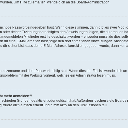
 wurden. Um Hilfe zu erhalten, wende dich an die Board-Administration.
 richtige Passwort eingegeben hast. Wenn diese stimmen, dann gibt es zwei Mögl
tern oder deiner Erziehungsberechtigten den Anweisungen folgen, die du erhalten ha
u angemeldeten Mitglieder erst freigeschaltet werden – entweder musst du dies selbs
. Wenn du eine E-Mail erhalten hast, folge den dort enthaltenen Anweisungen. Ansons
 dir sicher bist, dass deine E-Mail-Adresse korrekt eingegeben wurde, dann kontak
Benutzername und dein Passwort richtig sind. Wenn dies der Fall ist, wende dich a
ionsproblem mit der Website vorliegt, welches ein Administrator lösen muss.
icht mehr anmelden?!
erschieden Gründen deaktiviert oder gelöscht hat. Außerdem löschen viele Boards r
triere dich einfach erneut und nimm aktiv an den Diskussionen teil!