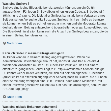
Was sind Smileys?
Smileys sind kleine Bilder, die benutzt werden können, um ein Gefühl
auszudrücken. Für jeden Smiley gibt es einen kurzen Code, z. B. bedeutet :)
fröhlich und :( traurig. Die Liste aller Smileys kannst du beim Verfassen eines
Beitrags sehen. Versuche bitte trotzdem, Smileys nicht zu häufig zu benutzen,
sie können einen Beitrag schnell unlesbar machen und ein Moderator könnte
deshalb deinen Beitrag entsprechend überarbeiten oder gar komplett löschen.
Die Board-Administration kann auch die Anzahl der Smileys begrenzen, die du
in einem Beitrag benutzen kannst.
Nach oben
Kann ich Bilder in meine Beiträge einfügen?
Ja, Bilder können in deinem Beitrag angezeigt werden. Wenn die
Administration Dateianhänge erlaubt hat, kannst du das Bild auch direkt
hochladen. Ansonsten musst du zu einem Bild verlinken, das auf einem
öffentlich zugänglichen Server liegt, z. B. http://www.domain.tld/mein-bild.gif.
Du kannst weder Bilder verlinken, die sich auf deinem eigenen PC befinden
(außer es ist ein öffentlich zugänglicher Server), noch zu Bildern, die nur nach
einer Anmeldung verfügbar sind, z. B. Hotmail- oder Yahoo-Mailboxen, mit
einem Passwort geschützte Seiten usw. Um das Bild anzuzeigen, benutze den
BBCode-Tag „[img]“.
Nach oben
Was sind globale Bekanntmachungen?
Globale Bekanntmachungen beinhalten wichtige Informationen, deshalb