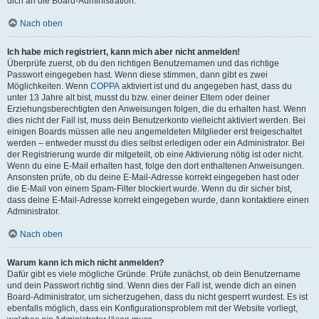
dich an die Board-Administration.
Nach oben
Ich habe mich registriert, kann mich aber nicht anmelden!
Überprüfe zuerst, ob du den richtigen Benutzernamen und das richtige
Passwort eingegeben hast. Wenn diese stimmen, dann gibt es zwei
Möglichkeiten. Wenn
COPPA
aktiviert ist und du angegeben hast, dass du
unter 13 Jahre alt bist, musst du bzw. einer deiner Eltern oder deiner
Erziehungsberechtigten den Anweisungen folgen, die du erhalten hast. Wenn
dies nicht der Fall ist, muss dein Benutzerkonto vielleicht aktiviert werden. Bei
einigen Boards müssen alle neu angemeldeten Mitglieder erst freigeschaltet
werden – entweder musst du dies selbst erledigen oder ein Administrator. Bei
der Registrierung wurde dir mitgeteilt, ob eine Aktivierung nötig ist oder nicht.
Wenn du eine E-Mail erhalten hast, folge den dort enthaltenen Anweisungen.
Ansonsten prüfe, ob du deine E-Mail-Adresse korrekt eingegeben hast oder
die E-Mail von einem Spam-Filter blockiert wurde. Wenn du dir sicher bist,
dass deine E-Mail-Adresse korrekt eingegeben wurde, dann kontaktiere einen
Administrator.
Nach oben
Warum kann ich mich nicht anmelden?
Dafür gibt es viele mögliche Gründe. Prüfe zunächst, ob dein Benutzername
und dein Passwort richtig sind. Wenn dies der Fall ist, wende dich an einen
Board-Administrator, um sicherzugehen, dass du nicht gesperrt wurdest. Es ist
ebenfalls möglich, dass ein Konfigurationsproblem mit der Website vorliegt,