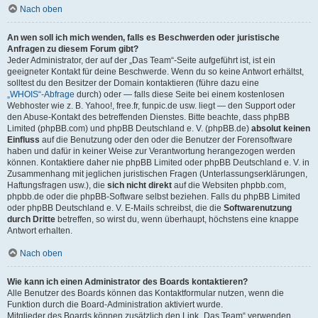
Nach oben
An wen soll ich mich wenden, falls es Beschwerden oder juristische
Anfragen zu diesem Forum gibt?
Jeder Administrator, der auf der „Das Team“-Seite aufgeführt ist, ist ein
geeigneter Kontakt für deine Beschwerde. Wenn du so keine Antwort erhältst,
solltest du den Besitzer der Domain kontaktieren (führe dazu eine
„WHOIS“-Abfrage
durch) oder — falls diese Seite bei einem kostenlosen
Webhoster wie z. B. Yahoo!, free.fr, funpic.de usw. liegt — den Support oder
den Abuse-Kontakt des betreffenden Dienstes. Bitte beachte, dass phpBB
Limited (phpBB.com) und phpBB Deutschland e. V. (phpBB.de)
absolut keinen
Einfluss
auf die Benutzung oder den oder die Benutzer der Forensoftware
haben und dafür in keiner Weise zur Verantwortung herangezogen werden
können. Kontaktiere daher nie phpBB Limited oder phpBB Deutschland e. V. in
Zusammenhang mit jeglichen juristischen Fragen (Unterlassungserklärungen,
Haftungsfragen usw.), die
sich nicht direkt
auf die Websiten phpbb.com,
phpbb.de oder die phpBB-Software selbst beziehen. Falls du phpBB Limited
oder phpBB Deutschland e. V. E-Mails schreibst, die die
Softwarenutzung
durch Dritte
betreffen, so wirst du, wenn überhaupt, höchstens eine knappe
Antwort erhalten.
Nach oben
Wie kann ich einen Administrator des Boards kontaktieren?
Alle Benutzer des Boards können das Kontaktformular nutzen, wenn die
Funktion durch die Board-Administration aktiviert wurde.
Mitglieder des Boards können zusätzlich den Link „Das Team“ verwenden.