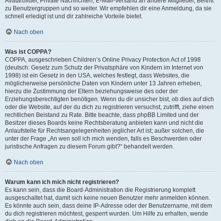
Avatarbilder, Private Nachrichten, E-Mail-Versand an andere Mitglieder, Beitritt
zu Benutzergruppen und so weiter. Wir empfehlen dir eine Anmeldung, da sie
schnell erledigt ist und dir zahlreiche Vorteile bietet.
Nach oben
Was ist COPPA?
COPPA, ausgeschrieben Children’s Online Privacy Protection Act of 1998
(deutsch: Gesetz zum Schutz der Privatsphäre von Kindern im Internet von
1998) ist ein Gesetz in den USA, welches festlegt, dass Websites, die
möglicherweise persönliche Daten von Kindern unter 13 Jahren erheben,
hierzu die Zustimmung der Eltern beziehungsweise des oder der
Erziehungsberechtigten benötigen. Wenn du dir unsicher bist, ob dies auf dich
oder die Website, auf der du dich zu registrieren versuchst, zutrifft, ziehe einen
rechtlichen Beistand zu Rate. Bitte beachte, dass phpBB Limited und der
Besitzer dieses Boards keine Rechtsberatung anbieten kann und nicht die
Anlaufstelle für Rechtsangelegenheiten jeglicher Art ist; außer solchen, die
unter der Frage „An wen soll ich mich wenden, falls es Beschwerden oder
juristische Anfragen zu diesem Forum gibt?“ behandelt werden.
Nach oben
Warum kann ich mich nicht registrieren?
Es kann sein, dass die Board-Administration die Registrierung komplett
ausgeschaltet hat, damit sich keine neuen Benutzer mehr anmelden können.
Es könnte auch sein, dass deine IP-Adresse oder der Benutzername, mit dem
du dich registrieren möchtest, gesperrt wurden. Um Hilfe zu erhalten, wende