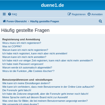
duene1.de
FAQ
Registrieren
Anmelden
S
Foren-Übersicht
Häufig gestellte Fragen
u
Häufig gestellte Fragen
c
h
Registrierung und Anmeldung
Wozu muss ich mich registrieren?
e
Was ist COPPA?
Warum kann ich mich nicht registrieren?
Ich habe mich registriert, kann mich aber nicht anmelden!
Warum kann ich mich nicht anmelden?
Ich habe mich vor einiger Zeit registriert, kann mich aber nicht mehr anmelden?!
Ich habe mein Passwort vergessen!
Warum werde ich automatisch abgemeldet?
Wozu ist die Funktion „Alle Cookies löschen“?
Benutzerpräferenzen und -einstellungen
Wie kann ich meine Einstellungen ändern?
Wie kann ich verhindern, dass mein Benutzername in der Online-Liste auftaucht?
Die Forenuhr geht falsch!
Ich habe die Zeitzone eingestellt, aber die Forenuhr geht immer noch falsch!
Meine Sprache steht auf diesem Board nicht zur Auswahl!
Was sind das für Bilder, die bei meinem Benutzernamen angezeigt werden?
Wie verwende ich einen Avatar?