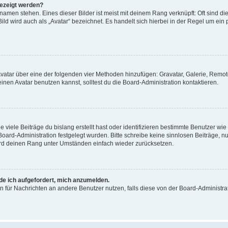
gezeigt werden?
amen stehen. Eines dieser Bilder ist meist mit deinem Rang verknüpft: Oft sind di
ld wird auch als „Avatar“ bezeichnet. Es handelt sich hierbei in der Regel um ein
 Avatar über eine der folgenden vier Methoden hinzufügen: Gravatar, Galerie, Rem
en Avatar benutzen kannst, solltest du die Board-Administration kontaktieren.
viele Beiträge du bislang erstellt hast oder identifizieren bestimmte Benutzer w
 Board-Administration festgelegt wurden. Bitte schreibe keine sinnlosen Beiträge
wird deinen Rang unter Umständen einfach wieder zurücksetzen.
rde ich aufgefordert, mich anzumelden.
ion für Nachrichten an andere Benutzer nutzen, falls diese von der Board-Administ