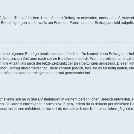
„Neues Thema“ klicken. Um auf einen Beitrag zu antworten, musst du auf „Antworte
e Berechtigungen sind jeweils am Ende der Foren- und der Beitragsansicht aufgeliste
r deine eigenen Beiträge bearbeiten oder löschen. Du kannst einen Beitrag bearbe
inen begrenzten Zeitraum nach seiner Erstellung möglich. Wenn bereits jemand auf de
 die Anzahl als auch der letzte Zeitpunkt der Bearbeitungen angezeigt. Dieser Hi
en Beitrag überarbeitet hat. Diese können jedoch, falls sie es für nötig halten, ei
hen können, wenn bereits jemand darauf geantwortet hat.
st eine solche in den Einstellungen in deinem persönlichen Bereich entwerfen. Na
eren. Du kannst eine Signatur auch hinzufügen, indem du in deinem persönlichen 
atur verfassen möchtest, so kannst du dort einfach das Kontrollkästchen „Signatu