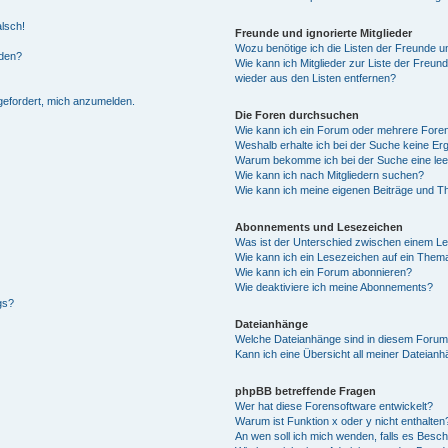
alsch!
Freunde und ignorierte Mitglieder
Wozu benötige ich die Listen der Freunde un
rden?
Wie kann ich Mitglieder zur Liste der Freund
wieder aus den Listen entfernen?
fgefordert, mich anzumelden.
Die Foren durchsuchen
Wie kann ich ein Forum oder mehrere For
Weshalb erhalte ich bei der Suche keine Er
Warum bekomme ich bei der Suche eine lee
Wie kann ich nach Mitgliedern suchen?
Wie kann ich meine eigenen Beiträge und T
Abonnements und Lesezeichen
Was ist der Unterschied zwischen einem L
Wie kann ich ein Lesezeichen auf ein Them
Wie kann ich ein Forum abonnieren?
Wie deaktiviere ich meine Abonnements?
gs?
Dateianhänge
Welche Dateianhänge sind in diesem Forum
Kann ich eine Übersicht all meiner Dateian
phpBB betreffende Fragen
Wer hat diese Forensoftware entwickelt?
Warum ist Funktion x oder y nicht enthalten
An wen soll ich mich wenden, falls es Besc