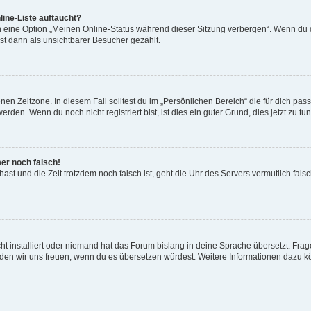
ine-Liste auftaucht?
n eine Option „Meinen Online-Status während dieser Sitzung verbergen“. Wenn du d
st dann als unsichtbarer Besucher gezählt.
en Zeitzone. In diesem Fall solltest du im „Persönlichen Bereich“ die für dich passe
den. Wenn du noch nicht registriert bist, ist dies ein guter Grund, dies jetzt zu tun
mer noch falsch!
t hast und die Zeit trotzdem noch falsch ist, geht die Uhr des Servers vermutlich fal
t installiert oder niemand hat das Forum bislang in deine Sprache übersetzt. Frag
, würden wir uns freuen, wenn du es übersetzen würdest. Weitere Informationen dazu