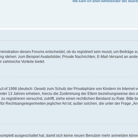
Wie kann ich einen Administrator des Board
istration dieses Forums entscheidet, ob du registriert sein musst, um Beiträge zu s
ung stehen: zum Beispiel Avatarbilder, Private Nachrichten, E-Mail-Versand an ander
 zahlreiche Vorteile bietet.
t of 1998 (deutsch: Gesetz zum Schutz der Privatsphäre von Kindern im Internet vo
unter 13 Jahren erheben, hierzu die Zustimmung der Eltern beziehungsweise des o
h zu registrieren versuchst, zutrifft, ziehe einen rechtlichen Beistand zu Rate. Bit
für Rechtsangelegenheiten jeglicher Art ist; außer solchen, die unter der Frage „
.
g komplett ausgeschaltet hat, damit sich keine neuen Benutzer mehr anmelden könn