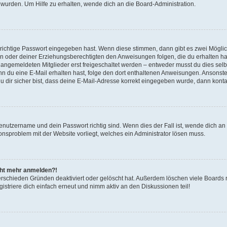
 wurden. Um Hilfe zu erhalten, wende dich an die Board-Administration.
 richtige Passwort eingegeben hast. Wenn diese stimmen, dann gibt es zwei Mögl
tern oder deiner Erziehungsberechtigten den Anweisungen folgen, die du erhalten ha
u angemeldeten Mitglieder erst freigeschaltet werden – entweder musst du dies selbs
. Wenn du eine E-Mail erhalten hast, folge den dort enthaltenen Anweisungen. Ansons
 dir sicher bist, dass deine E-Mail-Adresse korrekt eingegeben wurde, dann kontak
Benutzername und dein Passwort richtig sind. Wenn dies der Fall ist, wende dich a
ionsproblem mit der Website vorliegt, welches ein Administrator lösen muss.
icht mehr anmelden?!
erschieden Gründen deaktiviert oder gelöscht hat. Außerdem löschen viele Boards r
triere dich einfach erneut und nimm aktiv an den Diskussionen teil!