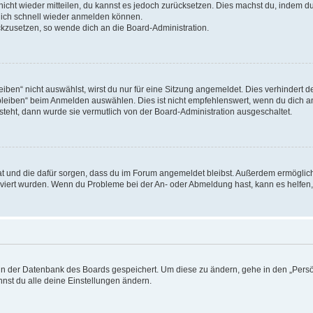
 nicht wieder mitteilen, du kannst es jedoch zurücksetzen. Dies machst du, indem 
 dich schnell wieder anmelden können.
ückzusetzen, so wende dich an die Board-Administration.
en“ nicht auswählst, wirst du nur für eine Sitzung angemeldet. Dies verhindert 
leiben“ beim Anmelden auswählen. Dies ist nicht empfehlenswert, wenn du dich an
 steht, dann wurde sie vermutlich von der Board-Administration ausgeschaltet.
 hat und die dafür sorgen, dass du im Forum angemeldet bleibst. Außerdem ermögli
tiviert wurden. Wenn du Probleme bei der An- oder Abmeldung hast, kann es helfen
n in der Datenbank des Boards gespeichert. Um diese zu ändern, gehe in den „Persö
nst du alle deine Einstellungen ändern.