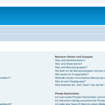
Benutzer-Stufen und Gruppen
Was sind Administratoren?
Was sind Moderatoren?
Was sind Benutzergruppen?
Wo finde ich die Benutzergruppen und wie tr
Wie werde ich Gruppenleiter?
anmelden?!
Weshalb werden verschiedene Benutzergrupp
Was ist eine Hauptgruppe?
Was bedeutet der „Das Team“-Link auf der S
Private Nachrichten
Ich kann keine Privaten Nachrichten versch
Ich bekomme ständig unerwünschte Private
auftaucht?
Ich habe eine Spam-E-Mail von einem Mitgli