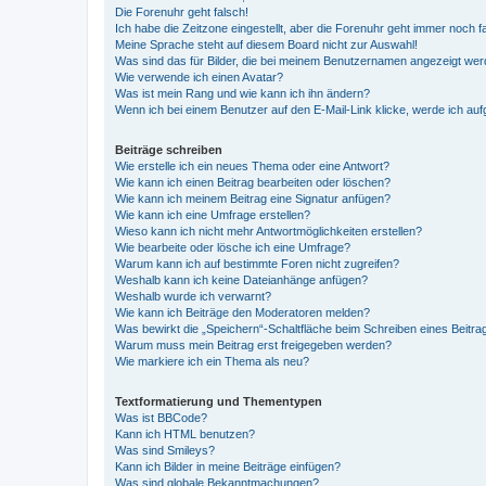
Die Forenuhr geht falsch!
Ich habe die Zeitzone eingestellt, aber die Forenuhr geht immer noch f
Meine Sprache steht auf diesem Board nicht zur Auswahl!
Was sind das für Bilder, die bei meinem Benutzernamen angezeigt we
Wie verwende ich einen Avatar?
Was ist mein Rang und wie kann ich ihn ändern?
Wenn ich bei einem Benutzer auf den E-Mail-Link klicke, werde ich au
Beiträge schreiben
Wie erstelle ich ein neues Thema oder eine Antwort?
Wie kann ich einen Beitrag bearbeiten oder löschen?
Wie kann ich meinem Beitrag eine Signatur anfügen?
Wie kann ich eine Umfrage erstellen?
Wieso kann ich nicht mehr Antwortmöglichkeiten erstellen?
Wie bearbeite oder lösche ich eine Umfrage?
Warum kann ich auf bestimmte Foren nicht zugreifen?
Weshalb kann ich keine Dateianhänge anfügen?
Weshalb wurde ich verwarnt?
Wie kann ich Beiträge den Moderatoren melden?
Was bewirkt die „Speichern“-Schaltfläche beim Schreiben eines Beitra
Warum muss mein Beitrag erst freigegeben werden?
Wie markiere ich ein Thema als neu?
Textformatierung und Thementypen
Was ist BBCode?
Kann ich HTML benutzen?
Was sind Smileys?
Kann ich Bilder in meine Beiträge einfügen?
Was sind globale Bekanntmachungen?