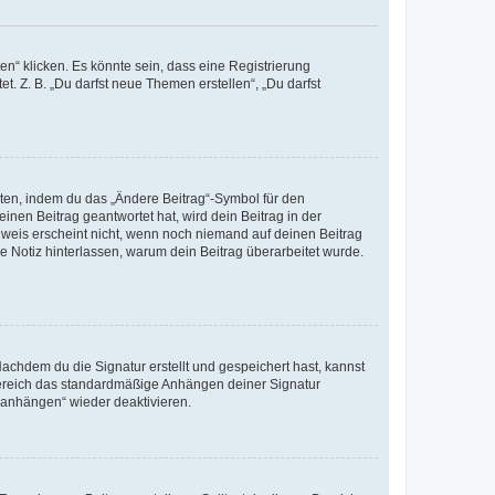
n“ klicken. Es könnte sein, dass eine Registrierung
t. Z. B. „Du darfst neue Themen erstellen“, „Du darfst
iten, indem du das „Ändere Beitrag“-Symbol für den
inen Beitrag geantwortet hat, wird dein Beitrag in der
nweis erscheint nicht, wenn noch niemand auf deinen Beitrag
ne Notiz hinterlassen, warum dein Beitrag überarbeitet wurde.
chdem du die Signatur erstellt und gespeichert hast, kannst
Bereich das standardmäßige Anhängen deiner Signatur
r anhängen“ wieder deaktivieren.