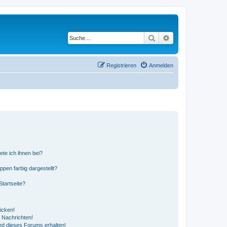
Suche
Erweiterte Suche
Registrieren
Anmelden
ete ich ihnen bei?
en farbig dargestellt?
tartseite?
icken!
 Nachrichten!
ed dieses Forums erhalten!