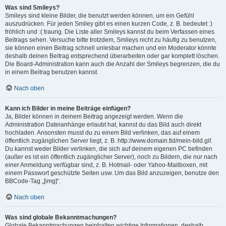
Was sind Smileys?
Smileys sind kleine Bilder, die benutzt werden können, um ein Gefühl
auszudrücken. Für jeden Smiley gibt es einen kurzen Code, z. B. bedeutet :)
fröhlich und :( traurig. Die Liste aller Smileys kannst du beim Verfassen eines
Beitrags sehen. Versuche bitte trotzdem, Smileys nicht zu häufig zu benutzen,
sie können einen Beitrag schnell unlesbar machen und ein Moderator könnte
deshalb deinen Beitrag entsprechend überarbeiten oder gar komplett löschen.
Die Board-Administration kann auch die Anzahl der Smileys begrenzen, die du
in einem Beitrag benutzen kannst.
Nach oben
Kann ich Bilder in meine Beiträge einfügen?
Ja, Bilder können in deinem Beitrag angezeigt werden. Wenn die
Administration Dateianhänge erlaubt hat, kannst du das Bild auch direkt
hochladen. Ansonsten musst du zu einem Bild verlinken, das auf einem
öffentlich zugänglichen Server liegt, z. B. http://www.domain.tld/mein-bild.gif.
Du kannst weder Bilder verlinken, die sich auf deinem eigenen PC befinden
(außer es ist ein öffentlich zugänglicher Server), noch zu Bildern, die nur nach
einer Anmeldung verfügbar sind, z. B. Hotmail- oder Yahoo-Mailboxen, mit
einem Passwort geschützte Seiten usw. Um das Bild anzuzeigen, benutze den
BBCode-Tag „[img]“.
Nach oben
Was sind globale Bekanntmachungen?
Globale Bekanntmachungen beinhalten wichtige Informationen, deshalb