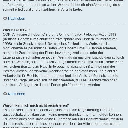
Avatarbilder, Private Nachrichten, E-Mail-Versand an andere Mitglieder, Beitritt
zu Benutzergruppen und so weiter. Wir empfehlen dir eine Anmeldung, da sie
schnell erledigt ist und dir zahlreiche Vorteile bietet.
Nach oben
Was ist COPPA?
COPPA, ausgeschrieben Children’s Online Privacy Protection Act of 1998
(deutsch: Gesetz zum Schutz der Privatsphäre von Kindern im Internet von
1998) ist ein Gesetz in den USA, welches festlegt, dass Websites, die
möglicherweise persönliche Daten von Kindern unter 13 Jahren erheben,
hierzu die Zustimmung der Eltern beziehungsweise des oder der
Erziehungsberechtigten benötigen. Wenn du dir unsicher bist, ob dies auf dich
oder die Website, auf der du dich zu registrieren versuchst, zutrifft, ziehe einen
rechtlichen Beistand zu Rate. Bitte beachte, dass phpBB Limited und der
Besitzer dieses Boards keine Rechtsberatung anbieten kann und nicht die
Anlaufstelle für Rechtsangelegenheiten jeglicher Art ist; außer solchen, die
unter der Frage „An wen soll ich mich wenden, falls es Beschwerden oder
juristische Anfragen zu diesem Forum gibt?“ behandelt werden.
Nach oben
Warum kann ich mich nicht registrieren?
Es kann sein, dass die Board-Administration die Registrierung komplett
ausgeschaltet hat, damit sich keine neuen Benutzer mehr anmelden können.
Es könnte auch sein, dass deine IP-Adresse oder der Benutzername, mit dem
du dich registrieren möchtest, gesperrt wurden. Um Hilfe zu erhalten, wende