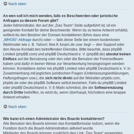
Nach oben
An wen soll ich mich wenden, falls es Beschwerden oder juristische
Anfragen zu diesem Forum gibt?
Jeder Administrator, der auf der „Das Team“-Seite aufgeführt ist, ist ein
geeigneter Kontakt für deine Beschwerde. Wenn du so keine Antwort erhältst,
solltest du den Besitzer der Domain kontaktieren (führe dazu eine
„WHOIS“-Abfrage
durch) oder — falls diese Seite bei einem kostenlosen
Webhoster wie z. B. Yahoo!, free.fr, funpic.de usw. liegt — den Support oder
den Abuse-Kontakt des betreffenden Dienstes. Bitte beachte, dass phpBB
Limited (phpBB.com) und phpBB Deutschland e. V. (phpBB.de)
absolut keinen
Einfluss
auf die Benutzung oder den oder die Benutzer der Forensoftware
haben und dafür in keiner Weise zur Verantwortung herangezogen werden
können. Kontaktiere daher nie phpBB Limited oder phpBB Deutschland e. V. in
Zusammenhang mit jeglichen juristischen Fragen (Unterlassungserklärungen,
Haftungsfragen usw.), die
sich nicht direkt
auf die Websiten phpbb.com,
phpbb.de oder die phpBB-Software selbst beziehen. Falls du phpBB Limited
oder phpBB Deutschland e. V. E-Mails schreibst, die die
Softwarenutzung
durch Dritte
betreffen, so wirst du, wenn überhaupt, höchstens eine knappe
Antwort erhalten.
Nach oben
Wie kann ich einen Administrator des Boards kontaktieren?
Alle Benutzer des Boards können das Kontaktformular nutzen, wenn die
Funktion durch die Board-Administration aktiviert wurde.
Mitglieder des Boards können zusätzlich den Link „Das Team“ verwenden.