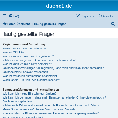
duene1.de
FAQ
Registrieren
Anmelden
S
Foren-Übersicht
Häufig gestellte Fragen
u
Häufig gestellte Fragen
c
h
Registrierung und Anmeldung
Wozu muss ich mich registrieren?
e
Was ist COPPA?
Warum kann ich mich nicht registrieren?
Ich habe mich registriert, kann mich aber nicht anmelden!
Warum kann ich mich nicht anmelden?
Ich habe mich vor einiger Zeit registriert, kann mich aber nicht mehr anmelden?!
Ich habe mein Passwort vergessen!
Warum werde ich automatisch abgemeldet?
Wozu ist die Funktion „Alle Cookies löschen“?
Benutzerpräferenzen und -einstellungen
Wie kann ich meine Einstellungen ändern?
Wie kann ich verhindern, dass mein Benutzername in der Online-Liste auftaucht?
Die Forenuhr geht falsch!
Ich habe die Zeitzone eingestellt, aber die Forenuhr geht immer noch falsch!
Meine Sprache steht auf diesem Board nicht zur Auswahl!
Was sind das für Bilder, die bei meinem Benutzernamen angezeigt werden?
Wie verwende ich einen Avatar?