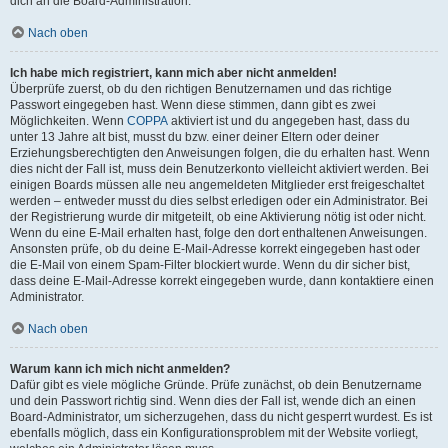
dich an die Board-Administration.
Nach oben
Ich habe mich registriert, kann mich aber nicht anmelden!
Überprüfe zuerst, ob du den richtigen Benutzernamen und das richtige
Passwort eingegeben hast. Wenn diese stimmen, dann gibt es zwei
Möglichkeiten. Wenn
COPPA
aktiviert ist und du angegeben hast, dass du
unter 13 Jahre alt bist, musst du bzw. einer deiner Eltern oder deiner
Erziehungsberechtigten den Anweisungen folgen, die du erhalten hast. Wenn
dies nicht der Fall ist, muss dein Benutzerkonto vielleicht aktiviert werden. Bei
einigen Boards müssen alle neu angemeldeten Mitglieder erst freigeschaltet
werden – entweder musst du dies selbst erledigen oder ein Administrator. Bei
der Registrierung wurde dir mitgeteilt, ob eine Aktivierung nötig ist oder nicht.
Wenn du eine E-Mail erhalten hast, folge den dort enthaltenen Anweisungen.
Ansonsten prüfe, ob du deine E-Mail-Adresse korrekt eingegeben hast oder
die E-Mail von einem Spam-Filter blockiert wurde. Wenn du dir sicher bist,
dass deine E-Mail-Adresse korrekt eingegeben wurde, dann kontaktiere einen
Administrator.
Nach oben
Warum kann ich mich nicht anmelden?
Dafür gibt es viele mögliche Gründe. Prüfe zunächst, ob dein Benutzername
und dein Passwort richtig sind. Wenn dies der Fall ist, wende dich an einen
Board-Administrator, um sicherzugehen, dass du nicht gesperrt wurdest. Es ist
ebenfalls möglich, dass ein Konfigurationsproblem mit der Website vorliegt,