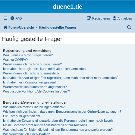
duene1.de
FAQ
Registrieren
Anmelden
S
Foren-Übersicht
Häufig gestellte Fragen
u
Häufig gestellte Fragen
c
h
Registrierung und Anmeldung
Wozu muss ich mich registrieren?
e
Was ist COPPA?
Warum kann ich mich nicht registrieren?
Ich habe mich registriert, kann mich aber nicht anmelden!
Warum kann ich mich nicht anmelden?
Ich habe mich vor einiger Zeit registriert, kann mich aber nicht mehr anmelden?!
Ich habe mein Passwort vergessen!
Warum werde ich automatisch abgemeldet?
Wozu ist die Funktion „Alle Cookies löschen“?
Benutzerpräferenzen und -einstellungen
Wie kann ich meine Einstellungen ändern?
Wie kann ich verhindern, dass mein Benutzername in der Online-Liste auftaucht?
Die Forenuhr geht falsch!
Ich habe die Zeitzone eingestellt, aber die Forenuhr geht immer noch falsch!
Meine Sprache steht auf diesem Board nicht zur Auswahl!
Was sind das für Bilder, die bei meinem Benutzernamen angezeigt werden?
Wie verwende ich einen Avatar?