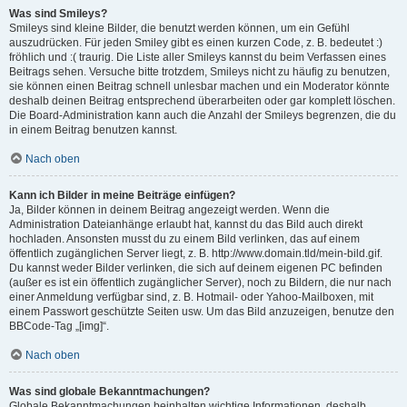
Was sind Smileys?
Smileys sind kleine Bilder, die benutzt werden können, um ein Gefühl
auszudrücken. Für jeden Smiley gibt es einen kurzen Code, z. B. bedeutet :)
fröhlich und :( traurig. Die Liste aller Smileys kannst du beim Verfassen eines
Beitrags sehen. Versuche bitte trotzdem, Smileys nicht zu häufig zu benutzen,
sie können einen Beitrag schnell unlesbar machen und ein Moderator könnte
deshalb deinen Beitrag entsprechend überarbeiten oder gar komplett löschen.
Die Board-Administration kann auch die Anzahl der Smileys begrenzen, die du
in einem Beitrag benutzen kannst.
Nach oben
Kann ich Bilder in meine Beiträge einfügen?
Ja, Bilder können in deinem Beitrag angezeigt werden. Wenn die
Administration Dateianhänge erlaubt hat, kannst du das Bild auch direkt
hochladen. Ansonsten musst du zu einem Bild verlinken, das auf einem
öffentlich zugänglichen Server liegt, z. B. http://www.domain.tld/mein-bild.gif.
Du kannst weder Bilder verlinken, die sich auf deinem eigenen PC befinden
(außer es ist ein öffentlich zugänglicher Server), noch zu Bildern, die nur nach
einer Anmeldung verfügbar sind, z. B. Hotmail- oder Yahoo-Mailboxen, mit
einem Passwort geschützte Seiten usw. Um das Bild anzuzeigen, benutze den
BBCode-Tag „[img]“.
Nach oben
Was sind globale Bekanntmachungen?
Globale Bekanntmachungen beinhalten wichtige Informationen, deshalb