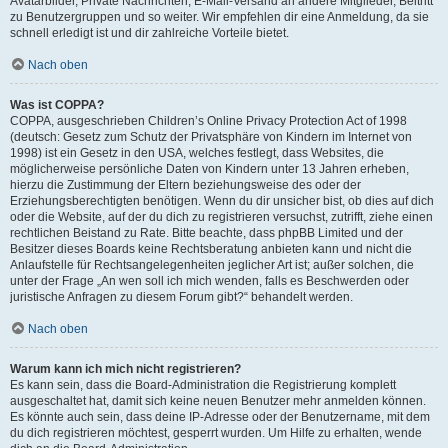
Avatarbilder, Private Nachrichten, E-Mail-Versand an andere Mitglieder, Beitritt
zu Benutzergruppen und so weiter. Wir empfehlen dir eine Anmeldung, da sie
schnell erledigt ist und dir zahlreiche Vorteile bietet.
Nach oben
Was ist COPPA?
COPPA, ausgeschrieben Children’s Online Privacy Protection Act of 1998
(deutsch: Gesetz zum Schutz der Privatsphäre von Kindern im Internet von
1998) ist ein Gesetz in den USA, welches festlegt, dass Websites, die
möglicherweise persönliche Daten von Kindern unter 13 Jahren erheben,
hierzu die Zustimmung der Eltern beziehungsweise des oder der
Erziehungsberechtigten benötigen. Wenn du dir unsicher bist, ob dies auf dich
oder die Website, auf der du dich zu registrieren versuchst, zutrifft, ziehe einen
rechtlichen Beistand zu Rate. Bitte beachte, dass phpBB Limited und der
Besitzer dieses Boards keine Rechtsberatung anbieten kann und nicht die
Anlaufstelle für Rechtsangelegenheiten jeglicher Art ist; außer solchen, die
unter der Frage „An wen soll ich mich wenden, falls es Beschwerden oder
juristische Anfragen zu diesem Forum gibt?“ behandelt werden.
Nach oben
Warum kann ich mich nicht registrieren?
Es kann sein, dass die Board-Administration die Registrierung komplett
ausgeschaltet hat, damit sich keine neuen Benutzer mehr anmelden können.
Es könnte auch sein, dass deine IP-Adresse oder der Benutzername, mit dem
du dich registrieren möchtest, gesperrt wurden. Um Hilfe zu erhalten, wende