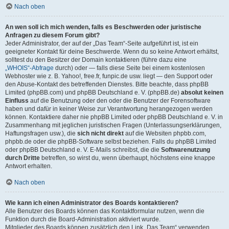
Nach oben
An wen soll ich mich wenden, falls es Beschwerden oder juristische
Anfragen zu diesem Forum gibt?
Jeder Administrator, der auf der „Das Team“-Seite aufgeführt ist, ist ein
geeigneter Kontakt für deine Beschwerde. Wenn du so keine Antwort erhältst,
solltest du den Besitzer der Domain kontaktieren (führe dazu eine
„WHOIS“-Abfrage
durch) oder — falls diese Seite bei einem kostenlosen
Webhoster wie z. B. Yahoo!, free.fr, funpic.de usw. liegt — den Support oder
den Abuse-Kontakt des betreffenden Dienstes. Bitte beachte, dass phpBB
Limited (phpBB.com) und phpBB Deutschland e. V. (phpBB.de)
absolut keinen
Einfluss
auf die Benutzung oder den oder die Benutzer der Forensoftware
haben und dafür in keiner Weise zur Verantwortung herangezogen werden
können. Kontaktiere daher nie phpBB Limited oder phpBB Deutschland e. V. in
Zusammenhang mit jeglichen juristischen Fragen (Unterlassungserklärungen,
Haftungsfragen usw.), die
sich nicht direkt
auf die Websiten phpbb.com,
phpbb.de oder die phpBB-Software selbst beziehen. Falls du phpBB Limited
oder phpBB Deutschland e. V. E-Mails schreibst, die die
Softwarenutzung
durch Dritte
betreffen, so wirst du, wenn überhaupt, höchstens eine knappe
Antwort erhalten.
Nach oben
Wie kann ich einen Administrator des Boards kontaktieren?
Alle Benutzer des Boards können das Kontaktformular nutzen, wenn die
Funktion durch die Board-Administration aktiviert wurde.
Mitglieder des Boards können zusätzlich den Link „Das Team“ verwenden.